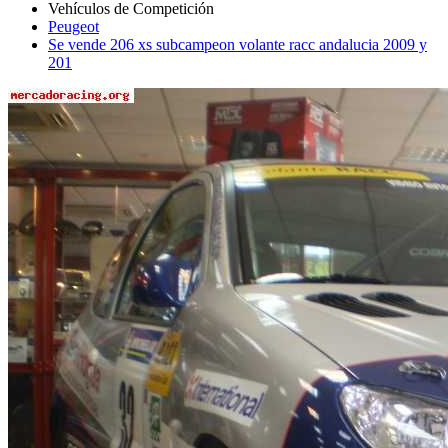
Peugeot
Se vende 206 xs subcampeon volante racc andalucia 2009 y
201