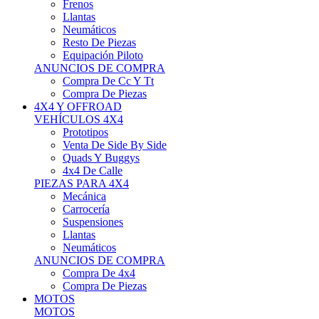
Neumáticos
Resto De Piezas
Equipación Piloto
ANUNCIOS DE COMPRA
Compra De Cc Y Tt
Compra De Piezas
4X4 Y OFFROAD
VEHÍCULOS 4X4
Prototipos
Venta De Side By Side
Quads Y Buggys
4x4 De Calle
PIEZAS PARA 4X4
Mecánica
Carrocería
Suspensiones
Llantas
Neumáticos
ANUNCIOS DE COMPRA
Compra De 4x4
Compra De Piezas
MOTOS
MOTOS
Motos De Circuito