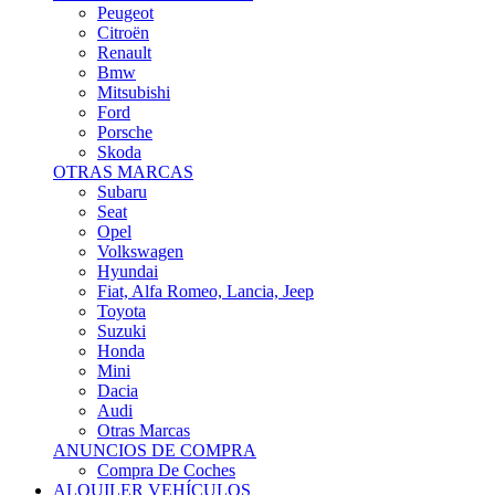
Citroën
Renault
Bmw
Mitsubishi
Ford
Porsche
Skoda
OTRAS MARCAS
Subaru
Seat
Opel
Volkswagen
Hyundai
Fiat, Alfa Romeo, Lancia, Jeep
Toyota
Suzuki
Honda
Mini
Dacia
Audi
Otras Marcas
ANUNCIOS DE COMPRA
Compra De Coches
ALQUILER VEHÍCULOS
ALQUILER VEHÍCULOS