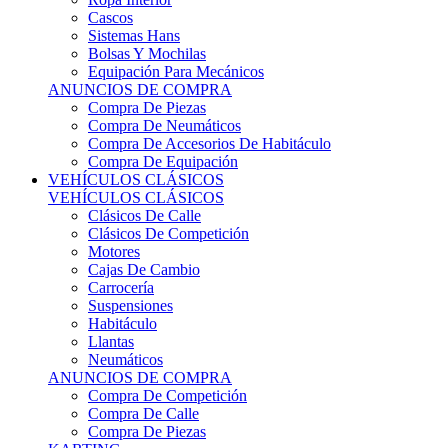
Sistemas Hans
Bolsas Y Mochilas
Equipación Para Mecánicos
ANUNCIOS DE COMPRA
Compra De Piezas
Compra De Neumáticos
Compra De Accesorios De Habitáculo
Compra De Equipación
VEHÍCULOS CLÁSICOS
VEHÍCULOS CLÁSICOS
Clásicos De Calle
Clásicos De Competición
Motores
Cajas De Cambio
Carrocería
Suspensiones
Habitáculo
Llantas
Neumáticos
ANUNCIOS DE COMPRA
Compra De Competición
Compra De Calle
Compra De Piezas
KARTING
KARTING