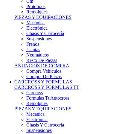
Remolques
PIEZAS Y EQUIPACIONES
Mecánica
Electrónica
Chasis Y Carrocería
Suspensiones
Frenos
Llantas
Neumáticos
Resto De Piezas
ANUNCIOS DE COMPRA
Compra Vehículos
Compra De Piezas
CARCROSS Y FÓRMULAS
CARCROSS Y FORMULAS TT
Carcross
Formulas Tt Autocross
Remolques
PIEZAS Y EQUIPACIONES
Mecanica
Electrónica
Chasis Y Carrocería
Suspensiones
Frenos
Llantas