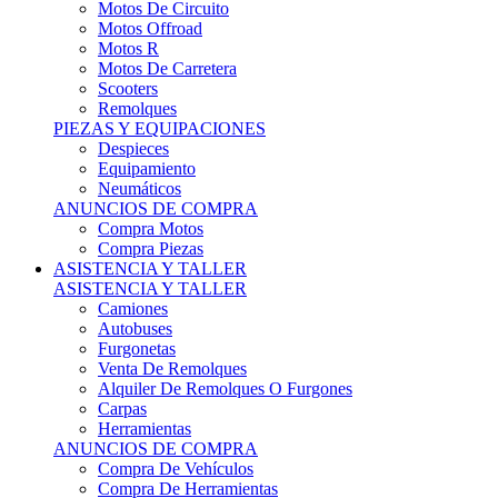
Motos Offroad
Motos R
Motos De Carretera
Scooters
Remolques
PIEZAS Y EQUIPACIONES
Despieces
Equipamiento
Neumáticos
ANUNCIOS DE COMPRA
Compra Motos
Compra Piezas
ASISTENCIA Y TALLER
ASISTENCIA Y TALLER
Camiones
Autobuses
Furgonetas
Venta De Remolques
Alquiler De Remolques O Furgones
Carpas
Herramientas
ANUNCIOS DE COMPRA
Compra De Vehículos
Compra De Herramientas