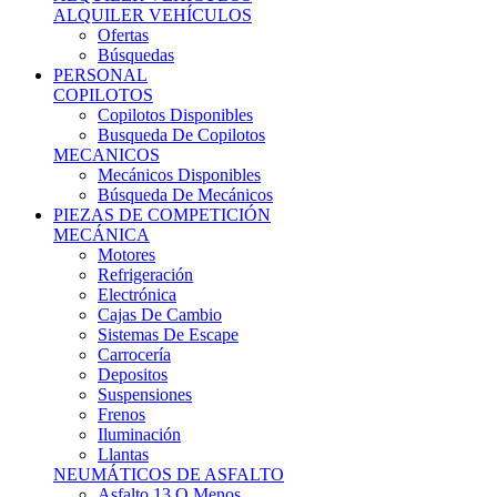
Ofertas
Búsquedas
PERSONAL
COPILOTOS
Copilotos Disponibles
Busqueda De Copilotos
MECANICOS
Mecánicos Disponibles
Búsqueda De Mecánicos
PIEZAS DE COMPETICIÓN
MECÁNICA
Motores
Refrigeración
Electrónica
Cajas De Cambio
Sistemas De Escape
Carrocería
Depositos
Suspensiones
Frenos
Iluminación
Llantas
NEUMÁTICOS DE ASFALTO
Asfalto 13 O Menos
Asfalto 14p