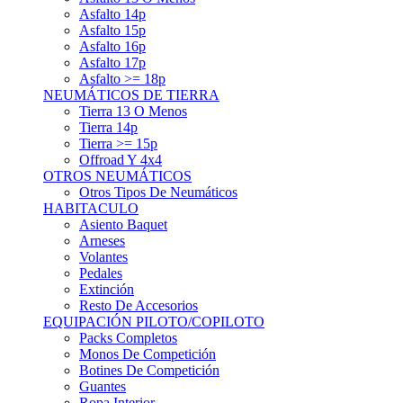
Asfalto 15p
Asfalto 16p
Asfalto 17p
Asfalto >= 18p
NEUMÁTICOS DE TIERRA
Tierra 13 O Menos
Tierra 14p
Tierra >= 15p
Offroad Y 4x4
OTROS NEUMÁTICOS
Otros Tipos De Neumáticos
HABITACULO
Asiento Baquet
Arneses
Volantes
Pedales
Extinción
Resto De Accesorios
EQUIPACIÓN PILOTO/COPILOTO
Packs Completos
Monos De Competición
Botines De Competición
Guantes
Ropa Interior
Cascos