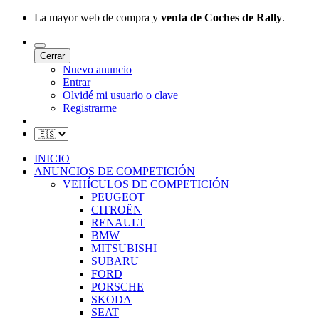
La mayor web de compra y
venta de Coches de Rally
.
Cerrar
Nuevo anuncio
Entrar
Olvidé mi usuario o clave
Registrarme
INICIO
ANUNCIOS DE COMPETICIÓN
VEHÍCULOS DE COMPETICIÓN
PEUGEOT
CITROËN
RENAULT
BMW
MITSUBISHI
SUBARU
FORD
PORSCHE
SKODA
SEAT