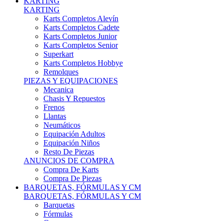
Karts Completos Alevín
Karts Completos Cadete
Karts Completos Junior
Karts Completos Senior
Superkart
Karts Completos Hobbye
Remolques
PIEZAS Y EQUIPACIONES
Mecanica
Chasis Y Repuestos
Frenos
Llantas
Neumáticos
Equipación Adultos
Equipación Niños
Resto De Piezas
ANUNCIOS DE COMPRA
Compra De Karts
Compra De Piezas
BARQUETAS, FÓRMULAS Y CM
BARQUETAS, FÓRMULAS Y CM
Barquetas
Fórmulas
Cm
Prototipos