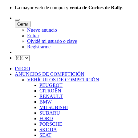
La mayor web de compra y
venta de Coches de Rally
.
Cerrar
Nuevo anuncio
Entrar
Olvidé mi usuario o clave
Registrarme
INICIO
ANUNCIOS DE COMPETICIÓN
VEHÍCULOS DE COMPETICIÓN
PEUGEOT
CITROËN
RENAULT
BMW
MITSUBISHI
SUBARU
FORD
PORSCHE
SKODA
SEAT