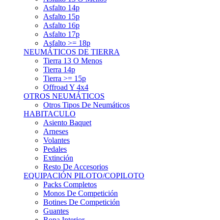
Asfalto 15p
Asfalto 16p
Asfalto 17p
Asfalto >= 18p
NEUMÁTICOS DE TIERRA
Tierra 13 O Menos
Tierra 14p
Tierra >= 15p
Offroad Y 4x4
OTROS NEUMÁTICOS
Otros Tipos De Neumáticos
HABITACULO
Asiento Baquet
Arneses
Volantes
Pedales
Extinción
Resto De Accesorios
EQUIPACIÓN PILOTO/COPILOTO
Packs Completos
Monos De Competición
Botines De Competición
Guantes
Ropa Interior
Cascos