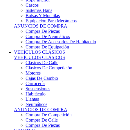
Sistemas Hans
Bolsas Y Mochilas
Equipación Para Mecánicos
ANUNCIOS DE COMPRA
Compra De Piezas
Compra De Neumáticos
Compra De Accesorios De Habitáculo
Compra De Equipación
VEHÍCULOS CLÁSICOS
VEHÍCULOS CLÁSICOS
Clásicos De Calle
Clásicos De Competición
Motores
Cajas De Cambio
Carrocería
Suspensiones
Habitáculo
Llantas
Neumáticos
ANUNCIOS DE COMPRA
Compra De Competición
Compra De Calle
Compra De Piezas
KARTING
KARTING