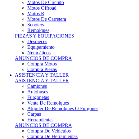
Motos Offroad
Motos R
Motos De Carretera
Scooters
Remolques
PIEZAS Y EQUIPACIONES
Despieces
Equipamiento
Neumáticos
ANUNCIOS DE COMPRA
Compra Motos
Compra Piezas
ASISTENCIA Y TALLER
ASISTENCIA Y TALLER
Camiones
Autobuses
Furgonetas
Venta De Remolques
Alquiler De Remolques O Furgones
Carpas
Herramientas
ANUNCIOS DE COMPRA
Compra De Vehículos
Compra De Herramientas