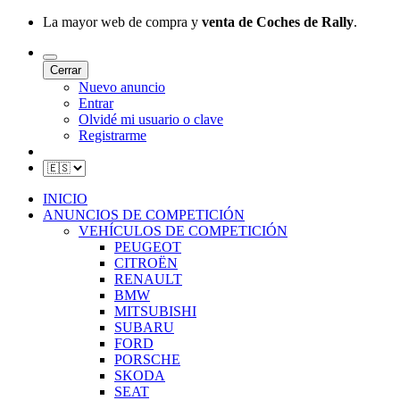
La mayor web de compra y
venta de Coches de Rally
.
Cerrar
Nuevo anuncio
Entrar
Olvidé mi usuario o clave
Registrarme
INICIO
ANUNCIOS DE COMPETICIÓN
VEHÍCULOS DE COMPETICIÓN
PEUGEOT
CITROËN
RENAULT
BMW
MITSUBISHI
SUBARU
FORD
PORSCHE
SKODA
SEAT