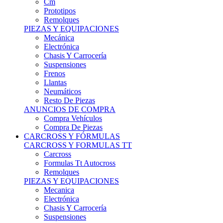
Remolques
PIEZAS Y EQUIPACIONES
Mecánica
Electrónica
Chasis Y Carrocería
Suspensiones
Frenos
Llantas
Neumáticos
Resto De Piezas
ANUNCIOS DE COMPRA
Compra Vehículos
Compra De Piezas
CARCROSS Y FÓRMULAS
CARCROSS Y FORMULAS TT
Carcross
Formulas Tt Autocross
Remolques
PIEZAS Y EQUIPACIONES
Mecanica
Electrónica
Chasis Y Carrocería
Suspensiones
Frenos
Llantas