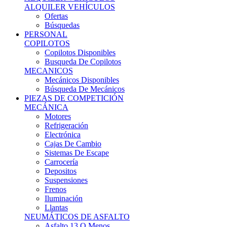
Ofertas
Búsquedas
PERSONAL
COPILOTOS
Copilotos Disponibles
Busqueda De Copilotos
MECANICOS
Mecánicos Disponibles
Búsqueda De Mecánicos
PIEZAS DE COMPETICIÓN
MECÁNICA
Motores
Refrigeración
Electrónica
Cajas De Cambio
Sistemas De Escape
Carrocería
Depositos
Suspensiones
Frenos
Iluminación
Llantas
NEUMÁTICOS DE ASFALTO
Asfalto 13 O Menos
Asfalto 14p