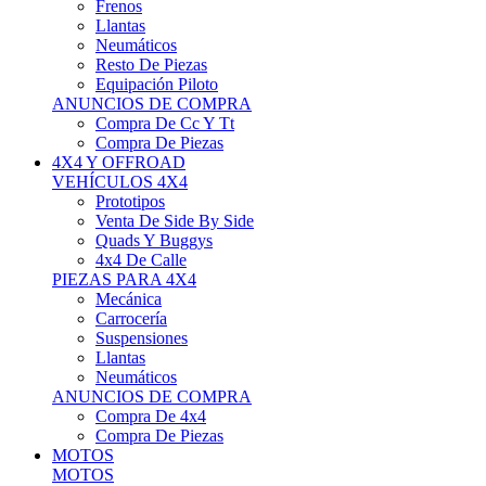
Neumáticos
Resto De Piezas
Equipación Piloto
ANUNCIOS DE COMPRA
Compra De Cc Y Tt
Compra De Piezas
4X4 Y OFFROAD
VEHÍCULOS 4X4
Prototipos
Venta De Side By Side
Quads Y Buggys
4x4 De Calle
PIEZAS PARA 4X4
Mecánica
Carrocería
Suspensiones
Llantas
Neumáticos
ANUNCIOS DE COMPRA
Compra De 4x4
Compra De Piezas
MOTOS
MOTOS
Motos De Circuito