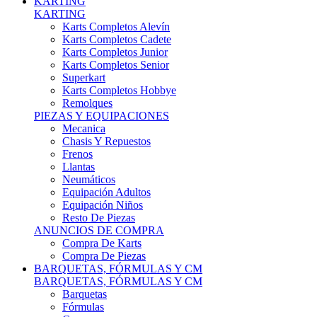
Karts Completos Alevín
Karts Completos Cadete
Karts Completos Junior
Karts Completos Senior
Superkart
Karts Completos Hobbye
Remolques
PIEZAS Y EQUIPACIONES
Mecanica
Chasis Y Repuestos
Frenos
Llantas
Neumáticos
Equipación Adultos
Equipación Niños
Resto De Piezas
ANUNCIOS DE COMPRA
Compra De Karts
Compra De Piezas
BARQUETAS, FÓRMULAS Y CM
BARQUETAS, FÓRMULAS Y CM
Barquetas
Fórmulas
Cm
Prototipos