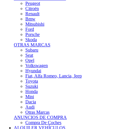
Citroën
Renault
Bmw
Mitsubishi
Ford
Porsche
Skoda
OTRAS MARCAS
Subaru
Seat
Opel
Volkswagen
Hyundai
Fiat, Alfa Romeo, Lancia, Jeep
Toyota
Suzuki
Honda
Mini
Dacia
Audi
Otras Marcas
ANUNCIOS DE COMPRA
Compra De Coches
ALQUILER VEHÍCULOS
ALQUILER VEHÍCULOS