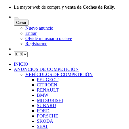
La mayor web de compra y
venta de Coches de Rally
.
Cerrar
Nuevo anuncio
Entrar
Olvidé mi usuario o clave
Registrarme
INICIO
ANUNCIOS DE COMPETICIÓN
VEHÍCULOS DE COMPETICIÓN
PEUGEOT
CITROËN
RENAULT
BMW
MITSUBISHI
SUBARU
FORD
PORSCHE
SKODA
SEAT