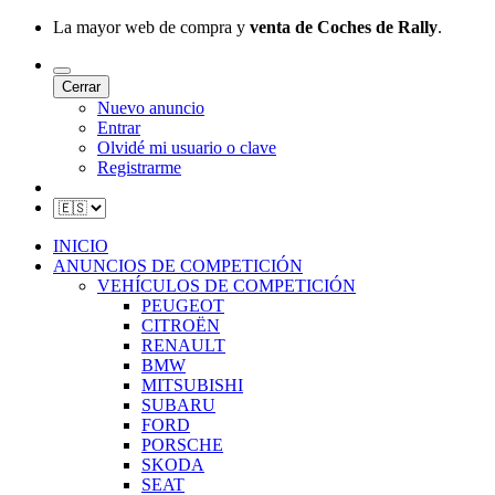
La mayor web de compra y
venta de Coches de Rally
.
Cerrar
Nuevo anuncio
Entrar
Olvidé mi usuario o clave
Registrarme
INICIO
ANUNCIOS DE COMPETICIÓN
VEHÍCULOS DE COMPETICIÓN
PEUGEOT
CITROËN
RENAULT
BMW
MITSUBISHI
SUBARU
FORD
PORSCHE
SKODA
SEAT