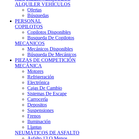
Ofertas
Búsquedas
PERSONAL
COPILOTOS
Copilotos Disponibles
Busqueda De Copilotos
MECANICOS
Mecánicos Disponibles
Búsqueda De Mecánicos
PIEZAS DE COMPETICIÓN
MECÁNICA
Motores
Refrigeración
Electrónica
Cajas De Cambio
Sistemas De Escape
Carrocería
Depositos
Suspensiones
Frenos
Iluminación
Llantas
NEUMÁTICOS DE ASFALTO
Asfalto 13 O Menos
Asfalto 14p