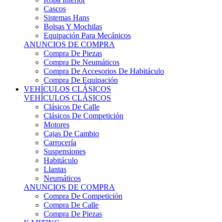
Sistemas Hans
Bolsas Y Mochilas
Equipación Para Mecánicos
ANUNCIOS DE COMPRA
Compra De Piezas
Compra De Neumáticos
Compra De Accesorios De Habitáculo
Compra De Equipación
VEHÍCULOS CLÁSICOS
VEHÍCULOS CLÁSICOS
Clásicos De Calle
Clásicos De Competición
Motores
Cajas De Cambio
Carrocería
Suspensiones
Habitáculo
Llantas
Neumáticos
ANUNCIOS DE COMPRA
Compra De Competición
Compra De Calle
Compra De Piezas
KARTING
KARTING