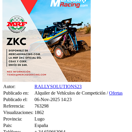
Autor:
RALLYSOLUTIONS23
Publicado en:
Alquiler de Vehículos de Competición /
Ofertas
Publicado el:
06-Nov-2025 14:23
Referencia:
763298
Visualizaciones:
1862
Provincia:
Lugo
Pais:
España
Teléfono:
+ 34 650663064
Tag:
T-Shirt
,
Women
,
Top