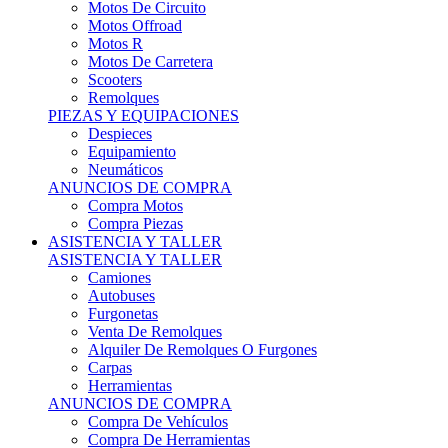
Motos Offroad
Motos R
Motos De Carretera
Scooters
Remolques
PIEZAS Y EQUIPACIONES
Despieces
Equipamiento
Neumáticos
ANUNCIOS DE COMPRA
Compra Motos
Compra Piezas
ASISTENCIA Y TALLER
ASISTENCIA Y TALLER
Camiones
Autobuses
Furgonetas
Venta De Remolques
Alquiler De Remolques O Furgones
Carpas
Herramientas
ANUNCIOS DE COMPRA
Compra De Vehículos
Compra De Herramientas