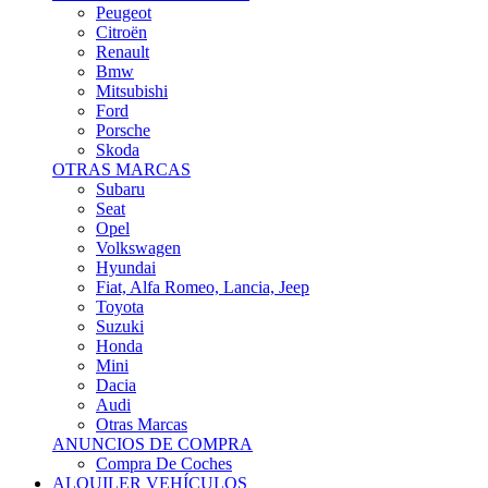
Citroën
Renault
Bmw
Mitsubishi
Ford
Porsche
Skoda
OTRAS MARCAS
Subaru
Seat
Opel
Volkswagen
Hyundai
Fiat, Alfa Romeo, Lancia, Jeep
Toyota
Suzuki
Honda
Mini
Dacia
Audi
Otras Marcas
ANUNCIOS DE COMPRA
Compra De Coches
ALQUILER VEHÍCULOS
ALQUILER VEHÍCULOS