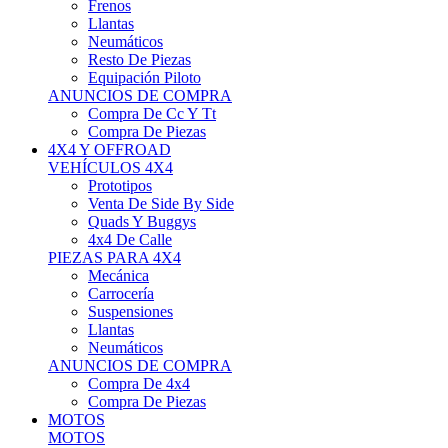
Neumáticos
Resto De Piezas
Equipación Piloto
ANUNCIOS DE COMPRA
Compra De Cc Y Tt
Compra De Piezas
4X4 Y OFFROAD
VEHÍCULOS 4X4
Prototipos
Venta De Side By Side
Quads Y Buggys
4x4 De Calle
PIEZAS PARA 4X4
Mecánica
Carrocería
Suspensiones
Llantas
Neumáticos
ANUNCIOS DE COMPRA
Compra De 4x4
Compra De Piezas
MOTOS
MOTOS
Motos De Circuito