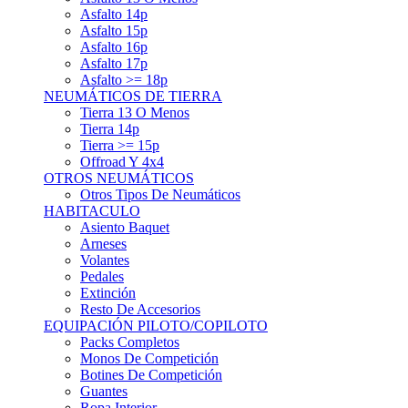
Asfalto 15p
Asfalto 16p
Asfalto 17p
Asfalto >= 18p
NEUMÁTICOS DE TIERRA
Tierra 13 O Menos
Tierra 14p
Tierra >= 15p
Offroad Y 4x4
OTROS NEUMÁTICOS
Otros Tipos De Neumáticos
HABITACULO
Asiento Baquet
Arneses
Volantes
Pedales
Extinción
Resto De Accesorios
EQUIPACIÓN PILOTO/COPILOTO
Packs Completos
Monos De Competición
Botines De Competición
Guantes
Ropa Interior
Cascos