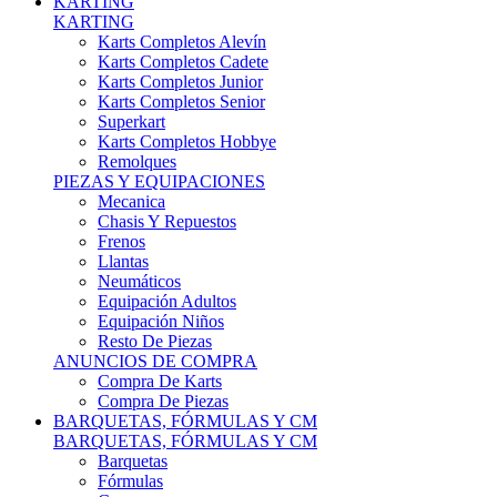
Karts Completos Alevín
Karts Completos Cadete
Karts Completos Junior
Karts Completos Senior
Superkart
Karts Completos Hobbye
Remolques
PIEZAS Y EQUIPACIONES
Mecanica
Chasis Y Repuestos
Frenos
Llantas
Neumáticos
Equipación Adultos
Equipación Niños
Resto De Piezas
ANUNCIOS DE COMPRA
Compra De Karts
Compra De Piezas
BARQUETAS, FÓRMULAS Y CM
BARQUETAS, FÓRMULAS Y CM
Barquetas
Fórmulas
Cm
Prototipos