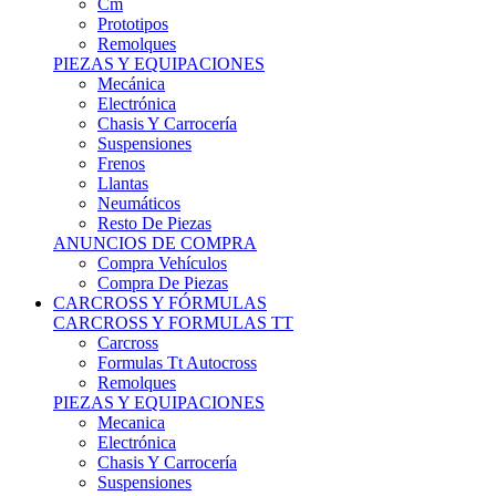
Remolques
PIEZAS Y EQUIPACIONES
Mecánica
Electrónica
Chasis Y Carrocería
Suspensiones
Frenos
Llantas
Neumáticos
Resto De Piezas
ANUNCIOS DE COMPRA
Compra Vehículos
Compra De Piezas
CARCROSS Y FÓRMULAS
CARCROSS Y FORMULAS TT
Carcross
Formulas Tt Autocross
Remolques
PIEZAS Y EQUIPACIONES
Mecanica
Electrónica
Chasis Y Carrocería
Suspensiones
Frenos
Llantas