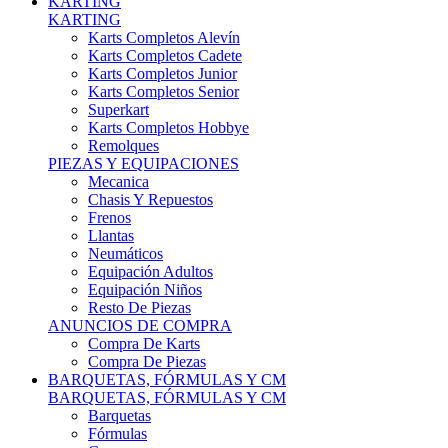
Karts Completos Alevín
Karts Completos Cadete
Karts Completos Junior
Karts Completos Senior
Superkart
Karts Completos Hobbye
Remolques
PIEZAS Y EQUIPACIONES
Mecanica
Chasis Y Repuestos
Frenos
Llantas
Neumáticos
Equipación Adultos
Equipación Niños
Resto De Piezas
ANUNCIOS DE COMPRA
Compra De Karts
Compra De Piezas
BARQUETAS, FÓRMULAS Y CM
BARQUETAS, FÓRMULAS Y CM
Barquetas
Fórmulas
Cm
Prototipos