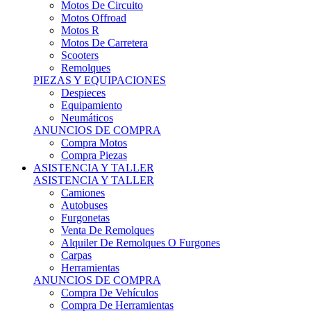
Motos Offroad
Motos R
Motos De Carretera
Scooters
Remolques
PIEZAS Y EQUIPACIONES
Despieces
Equipamiento
Neumáticos
ANUNCIOS DE COMPRA
Compra Motos
Compra Piezas
ASISTENCIA Y TALLER
ASISTENCIA Y TALLER
Camiones
Autobuses
Furgonetas
Venta De Remolques
Alquiler De Remolques O Furgones
Carpas
Herramientas
ANUNCIOS DE COMPRA
Compra De Vehículos
Compra De Herramientas