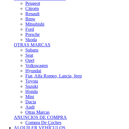
Citroën
Renault
Bmw
Mitsubishi
Ford
Porsche
Skoda
OTRAS MARCAS
Subaru
Seat
Opel
Volkswagen
Hyundai
Fiat, Alfa Romeo, Lancia, Jeep
Toyota
Suzuki
Honda
Mini
Dacia
Audi
Otras Marcas
ANUNCIOS DE COMPRA
Compra De Coches
ALQUILER VEHÍCULOS
ALQUILER VEHÍCULOS