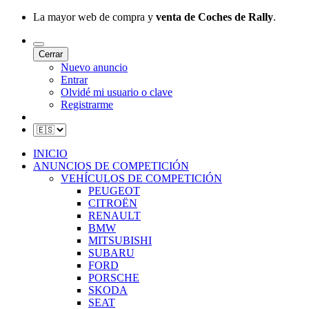
La mayor web de compra y
venta de Coches de Rally
.
Cerrar
Nuevo anuncio
Entrar
Olvidé mi usuario o clave
Registrarme
INICIO
ANUNCIOS DE COMPETICIÓN
VEHÍCULOS DE COMPETICIÓN
PEUGEOT
CITROËN
RENAULT
BMW
MITSUBISHI
SUBARU
FORD
PORSCHE
SKODA
SEAT