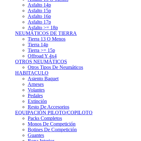
Asfalto 15p
Asfalto 16p
Asfalto 17p
Asfalto >= 18p
NEUMÁTICOS DE TIERRA
Tierra 13 O Menos
Tierra 14p
Tierra >= 15p
Offroad Y 4x4
OTROS NEUMÁTICOS
Otros Tipos De Neumáticos
HABITACULO
Asiento Baquet
Arneses
Volantes
Pedales
Extinción
Resto De Accesorios
EQUIPACIÓN PILOTO/COPILOTO
Packs Completos
Monos De Competición
Botines De Competición
Guantes
Ropa Interior
Cascos