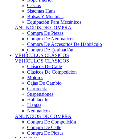
Sistemas Hans
Bolsas Y Mochilas
Equipación Para Mecánicos
ANUNCIOS DE COMPRA
Compra De Piezas
Compra De Neumáticos
Compra De Accesorios De Habitáculo
Compra De Equipación
VEHÍCULOS CLÁSICOS
VEHÍCULOS CLÁSICOS
Clásicos De Calle
Clásicos De Competición
Motores
Cajas De Cambio
Carrocería
Suspensiones
Habitáculo
Llantas
Neumáticos
ANUNCIOS DE COMPRA
Compra De Competición
Compra De Calle
Compra De Piezas
KARTING
KARTING