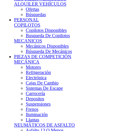
Ofertas
Búsquedas
PERSONAL
COPILOTOS
Copilotos Disponibles
Busqueda De Copilotos
MECANICOS
Mecánicos Disponibles
Búsqueda De Mecánicos
PIEZAS DE COMPETICIÓN
MECÁNICA
Motores
Refrigeración
Electrónica
Cajas De Cambio
Sistemas De Escape
Carrocería
Depositos
Suspensiones
Frenos
Iluminación
Llantas
NEUMÁTICOS DE ASFALTO
Asfalto 13 O Menos
Asfalto 14p