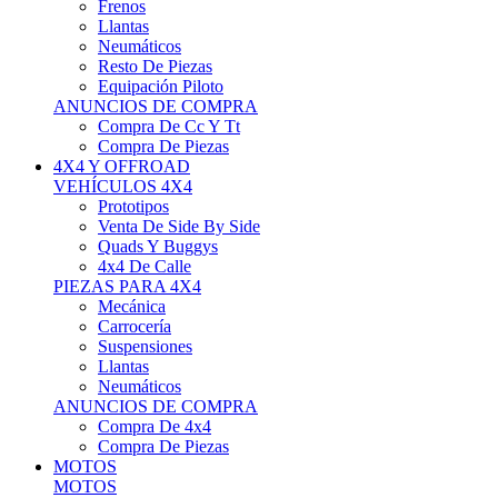
Neumáticos
Resto De Piezas
Equipación Piloto
ANUNCIOS DE COMPRA
Compra De Cc Y Tt
Compra De Piezas
4X4 Y OFFROAD
VEHÍCULOS 4X4
Prototipos
Venta De Side By Side
Quads Y Buggys
4x4 De Calle
PIEZAS PARA 4X4
Mecánica
Carrocería
Suspensiones
Llantas
Neumáticos
ANUNCIOS DE COMPRA
Compra De 4x4
Compra De Piezas
MOTOS
MOTOS
Motos De Circuito