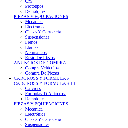
Remolques
PIEZAS Y EQUIPACIONES
Mecánica
Electrónica
Chasis Y Carrocería
Suspensiones
Frenos
Llantas
Neumáticos
Resto De Piezas
ANUNCIOS DE COMPRA
Compra Vehículos
Compra De Piezas
CARCROSS Y FÓRMULAS
CARCROSS Y FORMULAS TT
Carcross
Formulas Tt Autocross
Remolques
PIEZAS Y EQUIPACIONES
Mecanica
Electrónica
Chasis Y Carrocería
Suspensiones
Frenos
Llantas