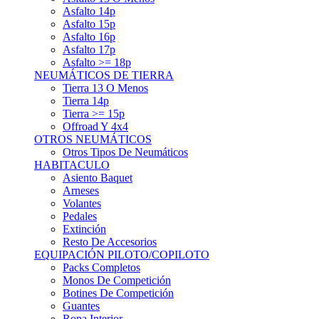
Asfalto 15p
Asfalto 16p
Asfalto 17p
Asfalto >= 18p
NEUMÁTICOS DE TIERRA
Tierra 13 O Menos
Tierra 14p
Tierra >= 15p
Offroad Y 4x4
OTROS NEUMÁTICOS
Otros Tipos De Neumáticos
HABITACULO
Asiento Baquet
Arneses
Volantes
Pedales
Extinción
Resto De Accesorios
EQUIPACIÓN PILOTO/COPILOTO
Packs Completos
Monos De Competición
Botines De Competición
Guantes
Ropa Interior
Cascos