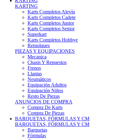
Karts Completos Alevín
Karts Completos Cadete
Karts Completos Junior
Karts Completos Senior
Superkart
Karts Completos Hobbye
Remolques
PIEZAS Y EQUIPACIONES
Mecanica
Chasis Y Repuestos
Frenos
Llantas
Neumáticos
Equipación Adultos
Equipación Niños
Resto De Piezas
ANUNCIOS DE COMPRA
Compra De Karts
Compra De Piezas
BARQUETAS, FÓRMULAS Y CM
BARQUETAS, FÓRMULAS Y CM
Barquetas
Fórmulas
Cm
Prototipos