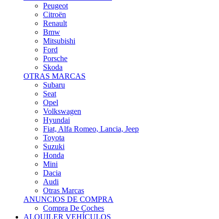
Citroën
Renault
Bmw
Mitsubishi
Ford
Porsche
Skoda
OTRAS MARCAS
Subaru
Seat
Opel
Volkswagen
Hyundai
Fiat, Alfa Romeo, Lancia, Jeep
Toyota
Suzuki
Honda
Mini
Dacia
Audi
Otras Marcas
ANUNCIOS DE COMPRA
Compra De Coches
ALQUILER VEHÍCULOS
ALQUILER VEHÍCULOS