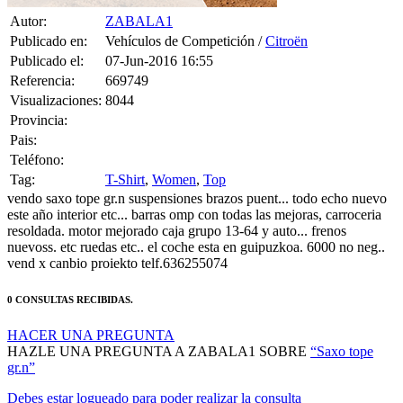
Publicado en:
Vehículos de Competición /
Citroën
Publicado el:
07-Jun-2016 16:55
Referencia:
669749
Visualizaciones:
8044
Provincia:
Pais:
Teléfono:
Tag:
T-Shirt
,
Women
,
Top
vendo saxo tope gr.n suspensiones brazos puent... todo echo nuevo
este año interior etc... barras omp con todas las mejoras, carroceria
resoldada. motor mejorado caja grupo 13-64 y auto... frenos
nuevoss. etc ruedas etc.. el coche esta en guipuzkoa. 6000 no neg..
vend x canbio proiekto telf.636255074
0 CONSULTAS RECIBIDAS.
HACER UNA PREGUNTA
HAZLE UNA PREGUNTA A ZABALA1 SOBRE
“Saxo tope
gr.n”
Debes estar logueado para poder realizar la consulta