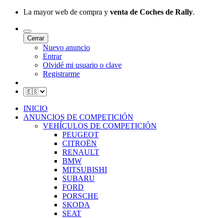
La mayor web de compra y
venta de Coches de Rally
.
Cerrar
Nuevo anuncio
Entrar
Olvidé mi usuario o clave
Registrarme
INICIO
ANUNCIOS DE COMPETICIÓN
VEHÍCULOS DE COMPETICIÓN
PEUGEOT
CITROËN
RENAULT
BMW
MITSUBISHI
SUBARU
FORD
PORSCHE
SKODA
SEAT