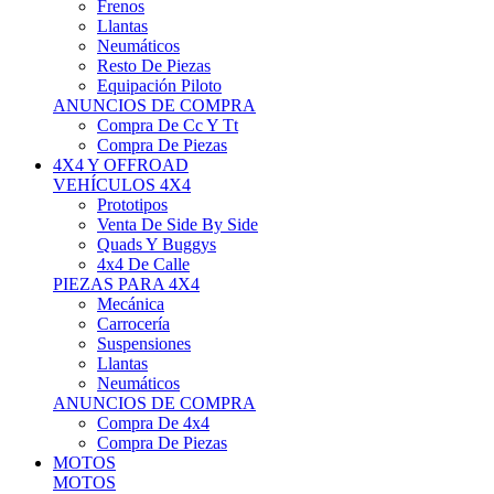
Neumáticos
Resto De Piezas
Equipación Piloto
ANUNCIOS DE COMPRA
Compra De Cc Y Tt
Compra De Piezas
4X4 Y OFFROAD
VEHÍCULOS 4X4
Prototipos
Venta De Side By Side
Quads Y Buggys
4x4 De Calle
PIEZAS PARA 4X4
Mecánica
Carrocería
Suspensiones
Llantas
Neumáticos
ANUNCIOS DE COMPRA
Compra De 4x4
Compra De Piezas
MOTOS
MOTOS
Motos De Circuito