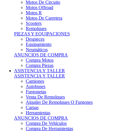
Motos Offroad
Motos R
Motos De Carretera
Scooters
Remolques
PIEZAS Y EQUIPACIONES
Despieces
Equipamiento
Neumáticos
ANUNCIOS DE COMPRA
Compra Motos
Compra Piezas
ASISTENCIA Y TALLER
ASISTENCIA Y TALLER
Camiones
Autobuses
Furgonetas
Venta De Remolques
Alquiler De Remolques O Furgones
Carpas
Herramientas
ANUNCIOS DE COMPRA
Compra De Vehículos
Compra De Herramientas