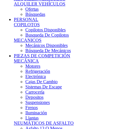
Ofertas
Búsquedas
PERSONAL
COPILOTOS
Copilotos Disponibles
Busqueda De Copilotos
MECANICOS
Mecánicos Disponibles
Búsqueda De Mecánicos
PIEZAS DE COMPETICIÓN
MECÁNICA
Motores
Refrigeración
Electrónica
Cajas De Cambio
Sistemas De Escape
Carrocería
Depositos
Suspensiones
Frenos
Iluminación
Llantas
NEUMÁTICOS DE ASFALTO
Asfalto 13 O Menos
Asfalto 14p