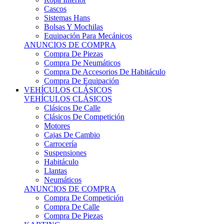
Sistemas Hans
Bolsas Y Mochilas
Equipación Para Mecánicos
ANUNCIOS DE COMPRA
Compra De Piezas
Compra De Neumáticos
Compra De Accesorios De Habitáculo
Compra De Equipación
VEHÍCULOS CLÁSICOS
VEHÍCULOS CLÁSICOS
Clásicos De Calle
Clásicos De Competición
Motores
Cajas De Cambio
Carrocería
Suspensiones
Habitáculo
Llantas
Neumáticos
ANUNCIOS DE COMPRA
Compra De Competición
Compra De Calle
Compra De Piezas
KARTING
KARTING