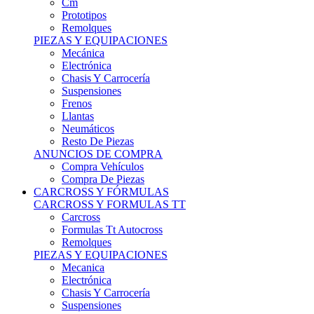
Remolques
PIEZAS Y EQUIPACIONES
Mecánica
Electrónica
Chasis Y Carrocería
Suspensiones
Frenos
Llantas
Neumáticos
Resto De Piezas
ANUNCIOS DE COMPRA
Compra Vehículos
Compra De Piezas
CARCROSS Y FÓRMULAS
CARCROSS Y FORMULAS TT
Carcross
Formulas Tt Autocross
Remolques
PIEZAS Y EQUIPACIONES
Mecanica
Electrónica
Chasis Y Carrocería
Suspensiones
Frenos
Llantas