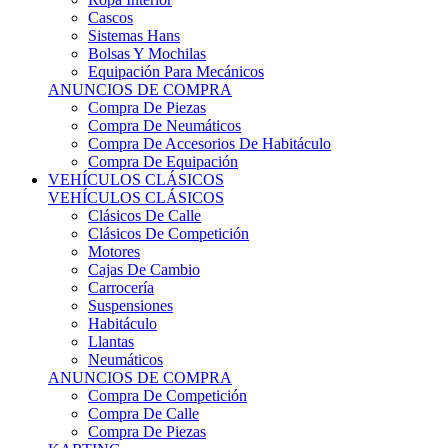
Sistemas Hans
Bolsas Y Mochilas
Equipación Para Mecánicos
ANUNCIOS DE COMPRA
Compra De Piezas
Compra De Neumáticos
Compra De Accesorios De Habitáculo
Compra De Equipación
VEHÍCULOS CLÁSICOS
VEHÍCULOS CLÁSICOS
Clásicos De Calle
Clásicos De Competición
Motores
Cajas De Cambio
Carrocería
Suspensiones
Habitáculo
Llantas
Neumáticos
ANUNCIOS DE COMPRA
Compra De Competición
Compra De Calle
Compra De Piezas
KARTING
KARTING