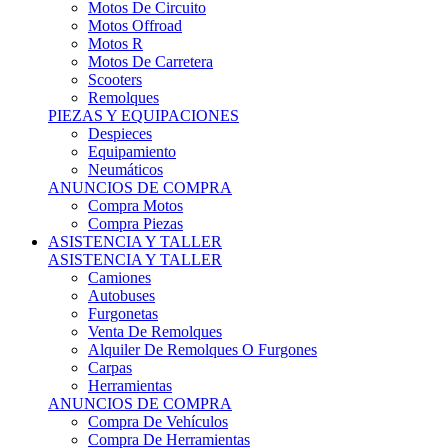
Motos Offroad
Motos R
Motos De Carretera
Scooters
Remolques
PIEZAS Y EQUIPACIONES
Despieces
Equipamiento
Neumáticos
ANUNCIOS DE COMPRA
Compra Motos
Compra Piezas
ASISTENCIA Y TALLER
ASISTENCIA Y TALLER
Camiones
Autobuses
Furgonetas
Venta De Remolques
Alquiler De Remolques O Furgones
Carpas
Herramientas
ANUNCIOS DE COMPRA
Compra De Vehículos
Compra De Herramientas