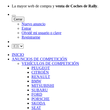
La mayor web de compra y
venta de Coches de Rally
.
Cerrar
Nuevo anuncio
Entrar
Olvidé mi usuario o clave
Registrarme
INICIO
ANUNCIOS DE COMPETICIÓN
VEHÍCULOS DE COMPETICIÓN
PEUGEOT
CITROËN
RENAULT
BMW
MITSUBISHI
SUBARU
FORD
PORSCHE
SKODA
SEAT