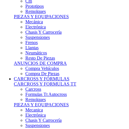
Remolques
PIEZAS Y EQUIPACIONES
Mecánica
Electrónica
Chasis Y Carrocería
Suspensiones
Frenos
Llantas
Neumáticos
Resto De Piezas
ANUNCIOS DE COMPRA
Compra Vehículos
Compra De Piezas
CARCROSS Y FÓRMULAS
CARCROSS Y FORMULAS TT
Carcross
Formulas Tt Autocross
Remolques
PIEZAS Y EQUIPACIONES
Mecanica
Electrónica
Chasis Y Carrocería
Suspensiones
Frenos
Llantas