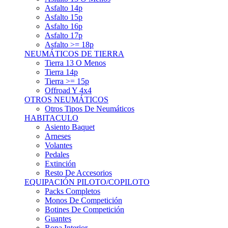
Asfalto 15p
Asfalto 16p
Asfalto 17p
Asfalto >= 18p
NEUMÁTICOS DE TIERRA
Tierra 13 O Menos
Tierra 14p
Tierra >= 15p
Offroad Y 4x4
OTROS NEUMÁTICOS
Otros Tipos De Neumáticos
HABITACULO
Asiento Baquet
Arneses
Volantes
Pedales
Extinción
Resto De Accesorios
EQUIPACIÓN PILOTO/COPILOTO
Packs Completos
Monos De Competición
Botines De Competición
Guantes
Ropa Interior
Cascos