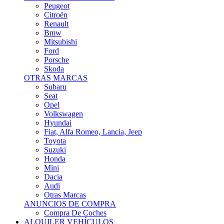
Citroën
Renault
Bmw
Mitsubishi
Ford
Porsche
Skoda
OTRAS MARCAS
Subaru
Seat
Opel
Volkswagen
Hyundai
Fiat, Alfa Romeo, Lancia, Jeep
Toyota
Suzuki
Honda
Mini
Dacia
Audi
Otras Marcas
ANUNCIOS DE COMPRA
Compra De Coches
ALQUILER VEHÍCULOS
ALQUILER VEHÍCULOS