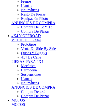
Neumáticos
Resto De Piezas
Equipación Piloto
ANUNCIOS DE COMPRA
Compra De Cc Y Tt
Compra De Piezas
4X4 Y OFFROAD
VEHÍCULOS 4X4
Prototipos
Venta De Side By Side
Quads Y Buggys
4x4 De Calle
PIEZAS PARA 4X4
Mecánica
Carrocería
Suspensiones
Llantas
Neumáticos
ANUNCIOS DE COMPRA
Compra De 4x4
Compra De Piezas
MOTOS
MOTOS
Motos De Circuito