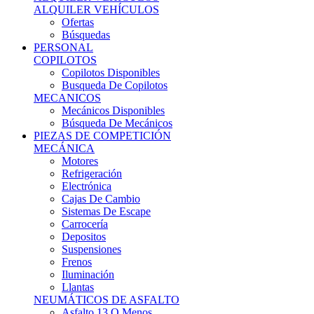
Ofertas
Búsquedas
PERSONAL
COPILOTOS
Copilotos Disponibles
Busqueda De Copilotos
MECANICOS
Mecánicos Disponibles
Búsqueda De Mecánicos
PIEZAS DE COMPETICIÓN
MECÁNICA
Motores
Refrigeración
Electrónica
Cajas De Cambio
Sistemas De Escape
Carrocería
Depositos
Suspensiones
Frenos
Iluminación
Llantas
NEUMÁTICOS DE ASFALTO
Asfalto 13 O Menos
Asfalto 14p