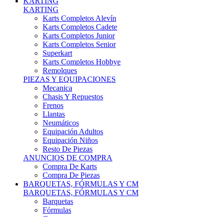
Karts Completos Alevín
Karts Completos Cadete
Karts Completos Junior
Karts Completos Senior
Superkart
Karts Completos Hobbye
Remolques
PIEZAS Y EQUIPACIONES
Mecanica
Chasis Y Repuestos
Frenos
Llantas
Neumáticos
Equipación Adultos
Equipación Niños
Resto De Piezas
ANUNCIOS DE COMPRA
Compra De Karts
Compra De Piezas
BARQUETAS, FÓRMULAS Y CM
BARQUETAS, FÓRMULAS Y CM
Barquetas
Fórmulas
Cm
Prototipos