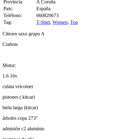
Pais:
España
Teléfono:
660820673
Tag:
T-Shirt
,
Women
,
Top
Citroen saxo grupo A
Crabots
Motor:
1.6 16v
culata veicomer
pistones ( kitcar)
biela larga (kitcar)
árboles copa 273°
admisión c2 aluminio
mariposa de clio