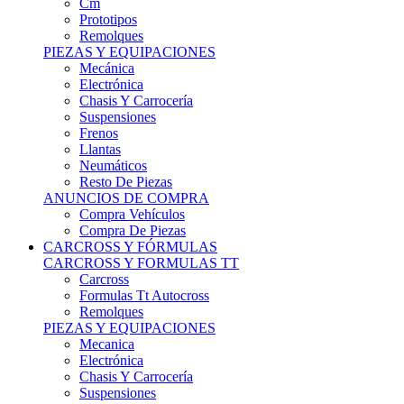
Remolques
PIEZAS Y EQUIPACIONES
Mecánica
Electrónica
Chasis Y Carrocería
Suspensiones
Frenos
Llantas
Neumáticos
Resto De Piezas
ANUNCIOS DE COMPRA
Compra Vehículos
Compra De Piezas
CARCROSS Y FÓRMULAS
CARCROSS Y FORMULAS TT
Carcross
Formulas Tt Autocross
Remolques
PIEZAS Y EQUIPACIONES
Mecanica
Electrónica
Chasis Y Carrocería
Suspensiones
Frenos
Llantas