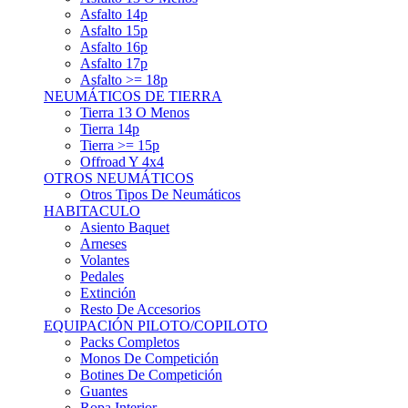
Asfalto 15p
Asfalto 16p
Asfalto 17p
Asfalto >= 18p
NEUMÁTICOS DE TIERRA
Tierra 13 O Menos
Tierra 14p
Tierra >= 15p
Offroad Y 4x4
OTROS NEUMÁTICOS
Otros Tipos De Neumáticos
HABITACULO
Asiento Baquet
Arneses
Volantes
Pedales
Extinción
Resto De Accesorios
EQUIPACIÓN PILOTO/COPILOTO
Packs Completos
Monos De Competición
Botines De Competición
Guantes
Ropa Interior
Cascos