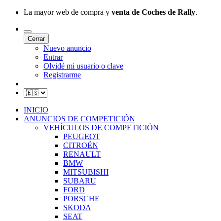
La mayor web de compra y
venta de Coches de Rally
.
Cerrar
Nuevo anuncio
Entrar
Olvidé mi usuario o clave
Registrarme
INICIO
ANUNCIOS DE COMPETICIÓN
VEHÍCULOS DE COMPETICIÓN
PEUGEOT
CITROËN
RENAULT
BMW
MITSUBISHI
SUBARU
FORD
PORSCHE
SKODA
SEAT