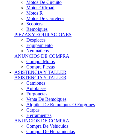
Motos Offroad
Motos R
Motos De Carretera
Scooters
Remolques
PIEZAS Y EQUIPACIONES
Despieces
Equipamiento
Neumáticos
ANUNCIOS DE COMPRA
Compra Motos
Compra Piezas
ASISTENCIA Y TALLER
ASISTENCIA Y TALLER
Camiones
Autobuses
Furgonetas
Venta De Remolques
Alquiler De Remolques O Furgones
Carpas
Herramientas
ANUNCIOS DE COMPRA
Compra De Vehículos
Compra De Herramientas