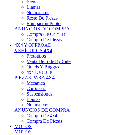
Neumáticos
Resto De Piezas
Equipación Piloto
ANUNCIOS DE COMPRA
Compra De Cc Y Tt
Compra De Piezas
4X4 Y OFFROAD
VEHÍCULOS 4X4
Prototipos
Venta De Side By Side
Quads Y Buggys
4x4 De Calle
PIEZAS PARA 4X4
Mecánica
Carrocería
Suspensiones
Llantas
Neumáticos
ANUNCIOS DE COMPRA
Compra De 4x4
Compra De Piezas
MOTOS
MOTOS
Motos De Circuito