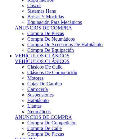
Sistemas Hans
Bolsas Y Mochilas
Equipación Para Mecánicos
ANUNCIOS DE COMPRA
Compra De Piezas
Compra De Neumáticos
Compra De Accesorios De Habitáculo
Compra De Equipación
VEHÍCULOS CLÁSICOS
VEHÍCULOS CLÁSICOS
Clásicos De Calle
Clásicos De Competición
Motores
Cajas De Cambio
Carrocería
Suspensiones
Habitáculo
Llantas
Neumáticos
ANUNCIOS DE COMPRA
Compra De Competición
Compra De Calle
Compra De Piezas
KARTING
KARTING