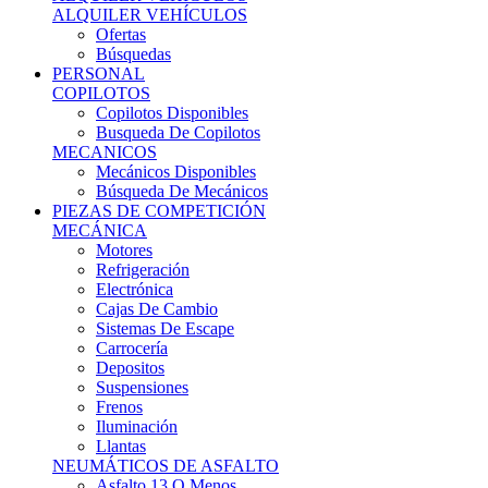
Ofertas
Búsquedas
PERSONAL
COPILOTOS
Copilotos Disponibles
Busqueda De Copilotos
MECANICOS
Mecánicos Disponibles
Búsqueda De Mecánicos
PIEZAS DE COMPETICIÓN
MECÁNICA
Motores
Refrigeración
Electrónica
Cajas De Cambio
Sistemas De Escape
Carrocería
Depositos
Suspensiones
Frenos
Iluminación
Llantas
NEUMÁTICOS DE ASFALTO
Asfalto 13 O Menos
Asfalto 14p