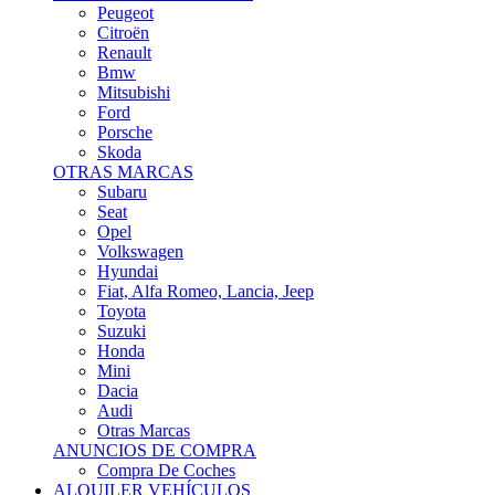
Citroën
Renault
Bmw
Mitsubishi
Ford
Porsche
Skoda
OTRAS MARCAS
Subaru
Seat
Opel
Volkswagen
Hyundai
Fiat, Alfa Romeo, Lancia, Jeep
Toyota
Suzuki
Honda
Mini
Dacia
Audi
Otras Marcas
ANUNCIOS DE COMPRA
Compra De Coches
ALQUILER VEHÍCULOS
ALQUILER VEHÍCULOS