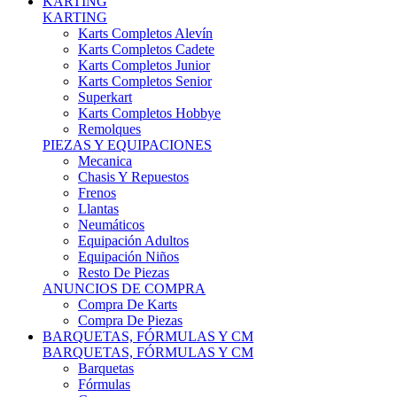
Karts Completos Alevín
Karts Completos Cadete
Karts Completos Junior
Karts Completos Senior
Superkart
Karts Completos Hobbye
Remolques
PIEZAS Y EQUIPACIONES
Mecanica
Chasis Y Repuestos
Frenos
Llantas
Neumáticos
Equipación Adultos
Equipación Niños
Resto De Piezas
ANUNCIOS DE COMPRA
Compra De Karts
Compra De Piezas
BARQUETAS, FÓRMULAS Y CM
BARQUETAS, FÓRMULAS Y CM
Barquetas
Fórmulas
Cm
Prototipos