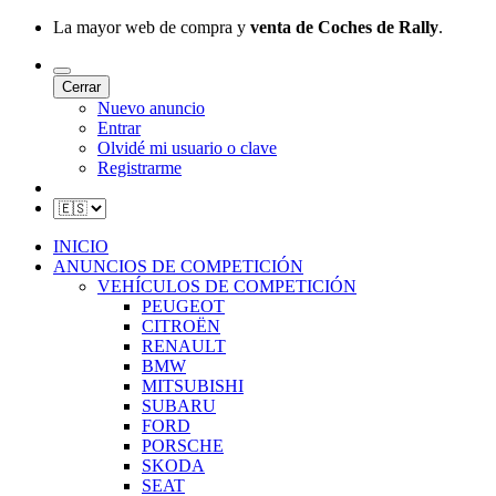
La mayor web de compra y
venta de Coches de Rally
.
Cerrar
Nuevo anuncio
Entrar
Olvidé mi usuario o clave
Registrarme
INICIO
ANUNCIOS DE COMPETICIÓN
VEHÍCULOS DE COMPETICIÓN
PEUGEOT
CITROËN
RENAULT
BMW
MITSUBISHI
SUBARU
FORD
PORSCHE
SKODA
SEAT