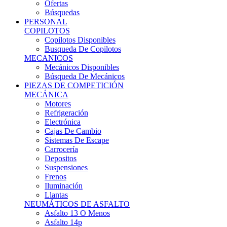
Ofertas
Búsquedas
PERSONAL
COPILOTOS
Copilotos Disponibles
Busqueda De Copilotos
MECANICOS
Mecánicos Disponibles
Búsqueda De Mecánicos
PIEZAS DE COMPETICIÓN
MECÁNICA
Motores
Refrigeración
Electrónica
Cajas De Cambio
Sistemas De Escape
Carrocería
Depositos
Suspensiones
Frenos
Iluminación
Llantas
NEUMÁTICOS DE ASFALTO
Asfalto 13 O Menos
Asfalto 14p