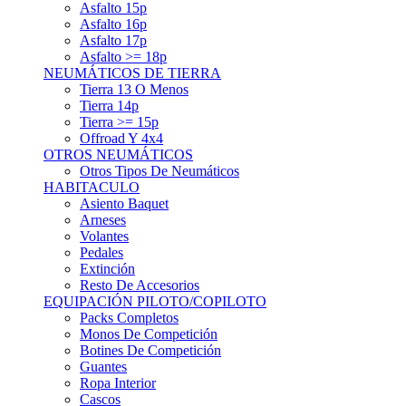
Asfalto 15p
Asfalto 16p
Asfalto 17p
Asfalto >= 18p
NEUMÁTICOS DE TIERRA
Tierra 13 O Menos
Tierra 14p
Tierra >= 15p
Offroad Y 4x4
OTROS NEUMÁTICOS
Otros Tipos De Neumáticos
HABITACULO
Asiento Baquet
Arneses
Volantes
Pedales
Extinción
Resto De Accesorios
EQUIPACIÓN PILOTO/COPILOTO
Packs Completos
Monos De Competición
Botines De Competición
Guantes
Ropa Interior
Cascos