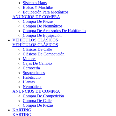
Sistemas Hans
Bolsas Y Mochilas
Equipación Para Mecánicos
ANUNCIOS DE COMPRA
Compra De Piezas
Compra De Neumáticos
Compra De Accesorios De Habitáculo
Compra De Equipación
VEHÍCULOS CLÁSICOS
VEHÍCULOS CLÁSICOS
Clásicos De Calle
Clásicos De Competición
Motores
Cajas De Cambio
Carrocería
Suspensiones
Habitáculo
Llantas
Neumáticos
ANUNCIOS DE COMPRA
Compra De Competición
Compra De Calle
Compra De Piezas
KARTING
KARTING