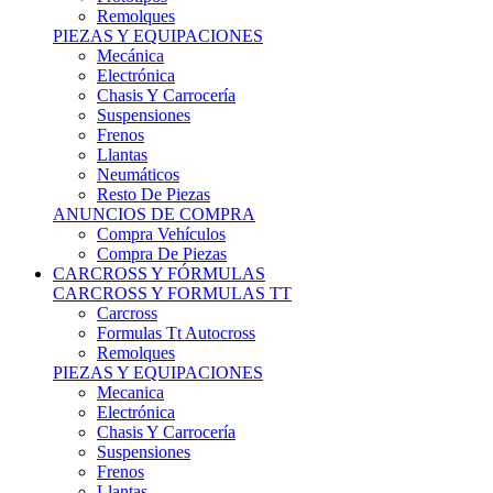
Remolques
PIEZAS Y EQUIPACIONES
Mecánica
Electrónica
Chasis Y Carrocería
Suspensiones
Frenos
Llantas
Neumáticos
Resto De Piezas
ANUNCIOS DE COMPRA
Compra Vehículos
Compra De Piezas
CARCROSS Y FÓRMULAS
CARCROSS Y FORMULAS TT
Carcross
Formulas Tt Autocross
Remolques
PIEZAS Y EQUIPACIONES
Mecanica
Electrónica
Chasis Y Carrocería
Suspensiones
Frenos
Llantas