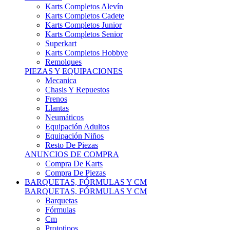
Karts Completos Alevín
Karts Completos Cadete
Karts Completos Junior
Karts Completos Senior
Superkart
Karts Completos Hobbye
Remolques
PIEZAS Y EQUIPACIONES
Mecanica
Chasis Y Repuestos
Frenos
Llantas
Neumáticos
Equipación Adultos
Equipación Niños
Resto De Piezas
ANUNCIOS DE COMPRA
Compra De Karts
Compra De Piezas
BARQUETAS, FÓRMULAS Y CM
BARQUETAS, FÓRMULAS Y CM
Barquetas
Fórmulas
Cm
Prototipos