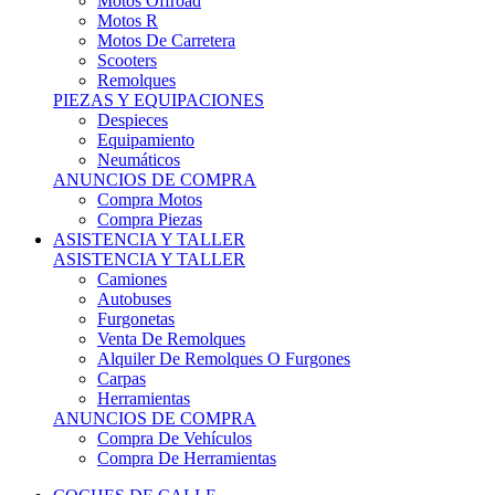
Motos Offroad
Motos R
Motos De Carretera
Scooters
Remolques
PIEZAS Y EQUIPACIONES
Despieces
Equipamiento
Neumáticos
ANUNCIOS DE COMPRA
Compra Motos
Compra Piezas
ASISTENCIA Y TALLER
ASISTENCIA Y TALLER
Camiones
Autobuses
Furgonetas
Venta De Remolques
Alquiler De Remolques O Furgones
Carpas
Herramientas
ANUNCIOS DE COMPRA
Compra De Vehículos
Compra De Herramientas