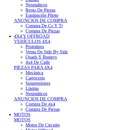
Neumáticos
Resto De Piezas
Equipación Piloto
ANUNCIOS DE COMPRA
Compra De Cc Y Tt
Compra De Piezas
4X4 Y OFFROAD
VEHÍCULOS 4X4
Prototipos
Venta De Side By Side
Quads Y Buggys
4x4 De Calle
PIEZAS PARA 4X4
Mecánica
Carrocería
Suspensiones
Llantas
Neumáticos
ANUNCIOS DE COMPRA
Compra De 4x4
Compra De Piezas
MOTOS
MOTOS
Motos De Circuito