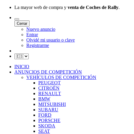
La mayor web de compra y
venta de Coches de Rally
.
Cerrar
Nuevo anuncio
Entrar
Olvidé mi usuario o clave
Registrarme
INICIO
ANUNCIOS DE COMPETICIÓN
VEHÍCULOS DE COMPETICIÓN
PEUGEOT
CITROËN
RENAULT
BMW
MITSUBISHI
SUBARU
FORD
PORSCHE
SKODA
SEAT