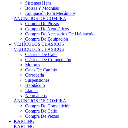
Sistemas Hans
Bolsas Y Mochilas
Equipación Para Mecánicos
ANUNCIOS DE COMPRA
Compra De Piezas
Compra De Neumáticos
Compra De Accesorios De Habitáculo
Compra De Equipación
VEHÍCULOS CLÁSICOS
VEHÍCULOS CLÁSICOS
Clásicos De Calle
Clásicos De Competición
Motores
Cajas De Cambio
Carrocería
Suspensiones
Habitáculo
Llantas
Neumáticos
ANUNCIOS DE COMPRA
Compra De Competición
Compra De Calle
Compra De Piezas
KARTING
KARTING