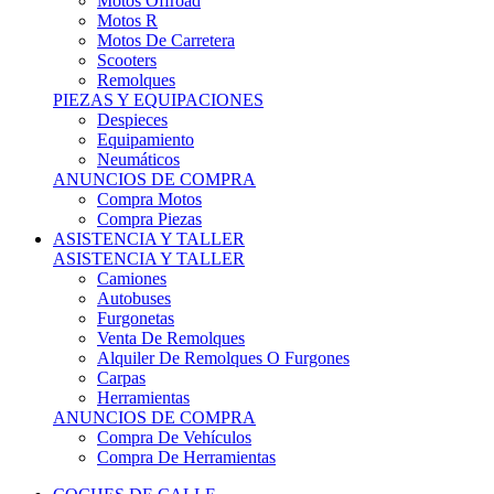
Motos Offroad
Motos R
Motos De Carretera
Scooters
Remolques
PIEZAS Y EQUIPACIONES
Despieces
Equipamiento
Neumáticos
ANUNCIOS DE COMPRA
Compra Motos
Compra Piezas
ASISTENCIA Y TALLER
ASISTENCIA Y TALLER
Camiones
Autobuses
Furgonetas
Venta De Remolques
Alquiler De Remolques O Furgones
Carpas
Herramientas
ANUNCIOS DE COMPRA
Compra De Vehículos
Compra De Herramientas