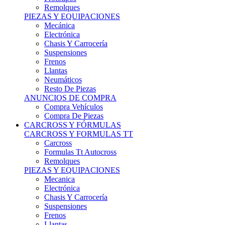
Remolques
PIEZAS Y EQUIPACIONES
Mecánica
Electrónica
Chasis Y Carrocería
Suspensiones
Frenos
Llantas
Neumáticos
Resto De Piezas
ANUNCIOS DE COMPRA
Compra Vehículos
Compra De Piezas
CARCROSS Y FÓRMULAS
CARCROSS Y FORMULAS TT
Carcross
Formulas Tt Autocross
Remolques
PIEZAS Y EQUIPACIONES
Mecanica
Electrónica
Chasis Y Carrocería
Suspensiones
Frenos
Llantas