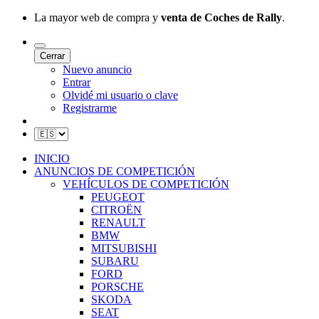
La mayor web de compra y
venta de Coches de Rally
.
Cerrar
Nuevo anuncio
Entrar
Olvidé mi usuario o clave
Registrarme
INICIO
ANUNCIOS DE COMPETICIÓN
VEHÍCULOS DE COMPETICIÓN
PEUGEOT
CITROËN
RENAULT
BMW
MITSUBISHI
SUBARU
FORD
PORSCHE
SKODA
SEAT