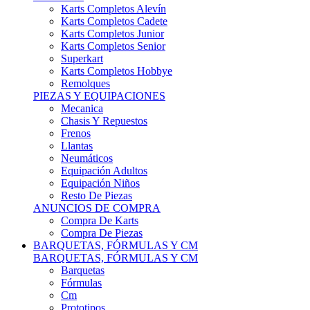
Karts Completos Alevín
Karts Completos Cadete
Karts Completos Junior
Karts Completos Senior
Superkart
Karts Completos Hobbye
Remolques
PIEZAS Y EQUIPACIONES
Mecanica
Chasis Y Repuestos
Frenos
Llantas
Neumáticos
Equipación Adultos
Equipación Niños
Resto De Piezas
ANUNCIOS DE COMPRA
Compra De Karts
Compra De Piezas
BARQUETAS, FÓRMULAS Y CM
BARQUETAS, FÓRMULAS Y CM
Barquetas
Fórmulas
Cm
Prototipos