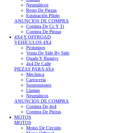
Neumáticos
Resto De Piezas
Equipación Piloto
ANUNCIOS DE COMPRA
Compra De Cc Y Tt
Compra De Piezas
4X4 Y OFFROAD
VEHÍCULOS 4X4
Prototipos
Venta De Side By Side
Quads Y Buggys
4x4 De Calle
PIEZAS PARA 4X4
Mecánica
Carrocería
Suspensiones
Llantas
Neumáticos
ANUNCIOS DE COMPRA
Compra De 4x4
Compra De Piezas
MOTOS
MOTOS
Motos De Circuito