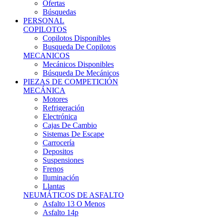
Ofertas
Búsquedas
PERSONAL
COPILOTOS
Copilotos Disponibles
Busqueda De Copilotos
MECANICOS
Mecánicos Disponibles
Búsqueda De Mecánicos
PIEZAS DE COMPETICIÓN
MECÁNICA
Motores
Refrigeración
Electrónica
Cajas De Cambio
Sistemas De Escape
Carrocería
Depositos
Suspensiones
Frenos
Iluminación
Llantas
NEUMÁTICOS DE ASFALTO
Asfalto 13 O Menos
Asfalto 14p