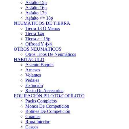
Asfalto 15p
Asfalto 16p
Asfalto 17p
Asfalto >= 18p
NEUMÁTICOS DE TIERRA
Tierra 13 O Menos
Tierra 14p
Tierra >= 15p
Offroad Y 4x4
OTROS NEUMÁTICOS
Otros Tipos De Neumáticos
HABITACULO
Asiento Baquet
Arneses
Volantes
Pedales
Extinción
Resto De Accesorios
EQUIPACIÓN PILOTO/COPILOTO
Packs Completos
Monos De Competición
Botines De Competición
Guantes
Ropa Interior
Cascos