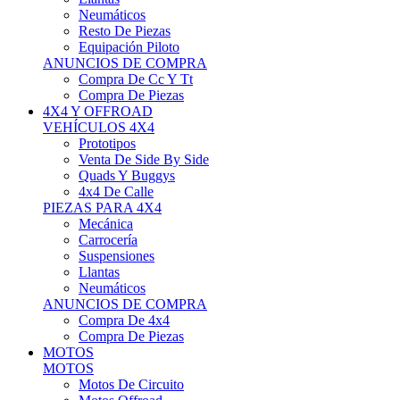
Neumáticos
Resto De Piezas
Equipación Piloto
ANUNCIOS DE COMPRA
Compra De Cc Y Tt
Compra De Piezas
4X4 Y OFFROAD
VEHÍCULOS 4X4
Prototipos
Venta De Side By Side
Quads Y Buggys
4x4 De Calle
PIEZAS PARA 4X4
Mecánica
Carrocería
Suspensiones
Llantas
Neumáticos
ANUNCIOS DE COMPRA
Compra De 4x4
Compra De Piezas
MOTOS
MOTOS
Motos De Circuito