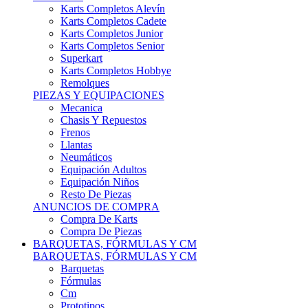
Karts Completos Alevín
Karts Completos Cadete
Karts Completos Junior
Karts Completos Senior
Superkart
Karts Completos Hobbye
Remolques
PIEZAS Y EQUIPACIONES
Mecanica
Chasis Y Repuestos
Frenos
Llantas
Neumáticos
Equipación Adultos
Equipación Niños
Resto De Piezas
ANUNCIOS DE COMPRA
Compra De Karts
Compra De Piezas
BARQUETAS, FÓRMULAS Y CM
BARQUETAS, FÓRMULAS Y CM
Barquetas
Fórmulas
Cm
Prototipos