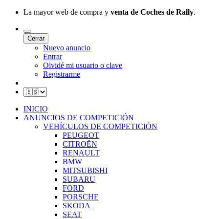
La mayor web de compra y
venta de Coches de Rally
.
Cerrar
Nuevo anuncio
Entrar
Olvidé mi usuario o clave
Registrarme
INICIO
ANUNCIOS DE COMPETICIÓN
VEHÍCULOS DE COMPETICIÓN
PEUGEOT
CITROËN
RENAULT
BMW
MITSUBISHI
SUBARU
FORD
PORSCHE
SKODA
SEAT