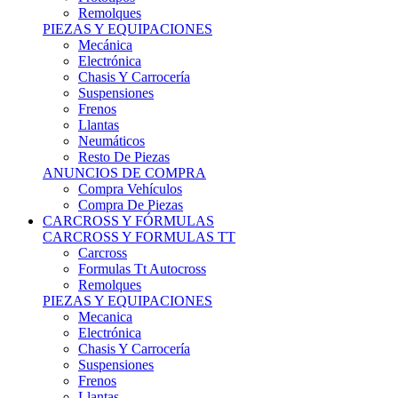
Remolques
PIEZAS Y EQUIPACIONES
Mecánica
Electrónica
Chasis Y Carrocería
Suspensiones
Frenos
Llantas
Neumáticos
Resto De Piezas
ANUNCIOS DE COMPRA
Compra Vehículos
Compra De Piezas
CARCROSS Y FÓRMULAS
CARCROSS Y FORMULAS TT
Carcross
Formulas Tt Autocross
Remolques
PIEZAS Y EQUIPACIONES
Mecanica
Electrónica
Chasis Y Carrocería
Suspensiones
Frenos
Llantas