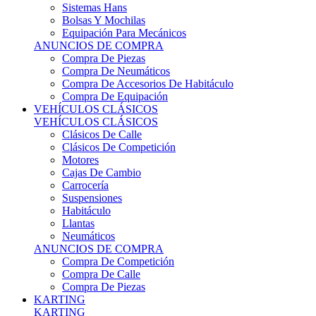
Sistemas Hans
Bolsas Y Mochilas
Equipación Para Mecánicos
ANUNCIOS DE COMPRA
Compra De Piezas
Compra De Neumáticos
Compra De Accesorios De Habitáculo
Compra De Equipación
VEHÍCULOS CLÁSICOS
VEHÍCULOS CLÁSICOS
Clásicos De Calle
Clásicos De Competición
Motores
Cajas De Cambio
Carrocería
Suspensiones
Habitáculo
Llantas
Neumáticos
ANUNCIOS DE COMPRA
Compra De Competición
Compra De Calle
Compra De Piezas
KARTING
KARTING