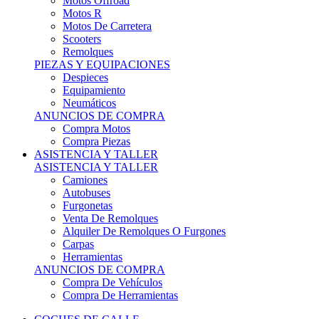
Motos Offroad
Motos R
Motos De Carretera
Scooters
Remolques
PIEZAS Y EQUIPACIONES
Despieces
Equipamiento
Neumáticos
ANUNCIOS DE COMPRA
Compra Motos
Compra Piezas
ASISTENCIA Y TALLER
ASISTENCIA Y TALLER
Camiones
Autobuses
Furgonetas
Venta De Remolques
Alquiler De Remolques O Furgones
Carpas
Herramientas
ANUNCIOS DE COMPRA
Compra De Vehículos
Compra De Herramientas