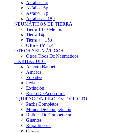
Asfalto 15p
Asfalto 16p
Asfalto 17p
Asfalto >= 18p
NEUMÁTICOS DE TIERRA
Tierra 13 O Menos
Tierra 14p
Tierra >= 15p
Offroad Y 4x4
OTROS NEUMÁTICOS
Otros Tipos De Neumáticos
HABITACULO
Asiento Baquet
Arneses
Volantes
Pedales
Extinción
Resto De Accesorios
EQUIPACIÓN PILOTO/COPILOTO
Packs Completos
Monos De Competición
Botines De Competición
Guantes
Ropa Interior
Cascos