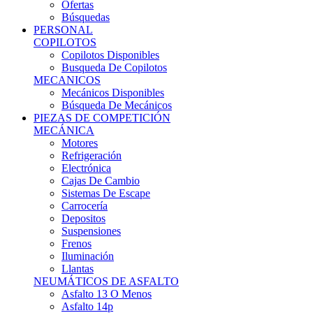
Ofertas
Búsquedas
PERSONAL
COPILOTOS
Copilotos Disponibles
Busqueda De Copilotos
MECANICOS
Mecánicos Disponibles
Búsqueda De Mecánicos
PIEZAS DE COMPETICIÓN
MECÁNICA
Motores
Refrigeración
Electrónica
Cajas De Cambio
Sistemas De Escape
Carrocería
Depositos
Suspensiones
Frenos
Iluminación
Llantas
NEUMÁTICOS DE ASFALTO
Asfalto 13 O Menos
Asfalto 14p