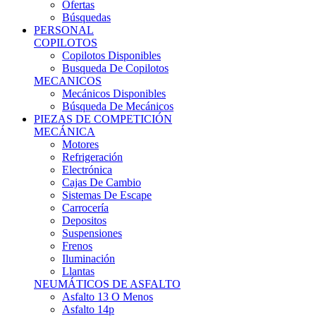
Ofertas
Búsquedas
PERSONAL
COPILOTOS
Copilotos Disponibles
Busqueda De Copilotos
MECANICOS
Mecánicos Disponibles
Búsqueda De Mecánicos
PIEZAS DE COMPETICIÓN
MECÁNICA
Motores
Refrigeración
Electrónica
Cajas De Cambio
Sistemas De Escape
Carrocería
Depositos
Suspensiones
Frenos
Iluminación
Llantas
NEUMÁTICOS DE ASFALTO
Asfalto 13 O Menos
Asfalto 14p