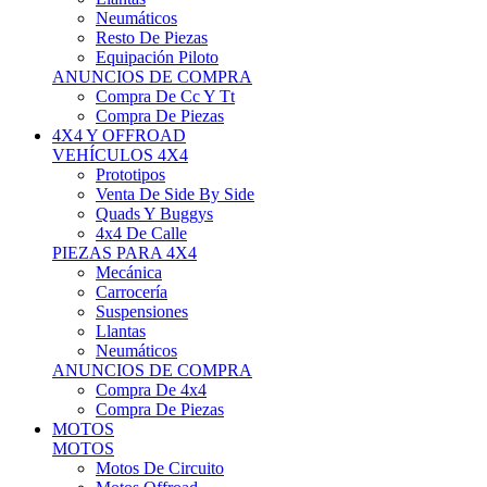
Neumáticos
Resto De Piezas
Equipación Piloto
ANUNCIOS DE COMPRA
Compra De Cc Y Tt
Compra De Piezas
4X4 Y OFFROAD
VEHÍCULOS 4X4
Prototipos
Venta De Side By Side
Quads Y Buggys
4x4 De Calle
PIEZAS PARA 4X4
Mecánica
Carrocería
Suspensiones
Llantas
Neumáticos
ANUNCIOS DE COMPRA
Compra De 4x4
Compra De Piezas
MOTOS
MOTOS
Motos De Circuito