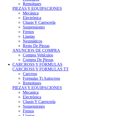
Remolques
PIEZAS Y EQUIPACIONES
Mecánica
Electrónica
Chasis Y Carrocería
Suspensiones
Frenos
Llantas
Neumáticos
Resto De Piezas
ANUNCIOS DE COMPRA
Compra Vehículos
Compra De Piezas
CARCROSS Y FÓRMULAS
CARCROSS Y FORMULAS TT
Carcross
Formulas Tt Autocross
Remolques
PIEZAS Y EQUIPACIONES
Mecanica
Electrónica
Chasis Y Carrocería
Suspensiones
Frenos
Llantas