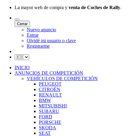
La mayor web de compra y
venta de Coches de Rally
.
Cerrar
Nuevo anuncio
Entrar
Olvidé mi usuario o clave
Registrarme
INICIO
ANUNCIOS DE COMPETICIÓN
VEHÍCULOS DE COMPETICIÓN
PEUGEOT
CITROËN
RENAULT
BMW
MITSUBISHI
SUBARU
FORD
PORSCHE
SKODA
SEAT