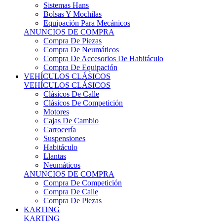
Sistemas Hans
Bolsas Y Mochilas
Equipación Para Mecánicos
ANUNCIOS DE COMPRA
Compra De Piezas
Compra De Neumáticos
Compra De Accesorios De Habitáculo
Compra De Equipación
VEHÍCULOS CLÁSICOS
VEHÍCULOS CLÁSICOS
Clásicos De Calle
Clásicos De Competición
Motores
Cajas De Cambio
Carrocería
Suspensiones
Habitáculo
Llantas
Neumáticos
ANUNCIOS DE COMPRA
Compra De Competición
Compra De Calle
Compra De Piezas
KARTING
KARTING