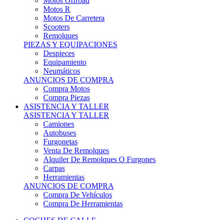
Motos Offroad
Motos R
Motos De Carretera
Scooters
Remolques
PIEZAS Y EQUIPACIONES
Despieces
Equipamiento
Neumáticos
ANUNCIOS DE COMPRA
Compra Motos
Compra Piezas
ASISTENCIA Y TALLER
ASISTENCIA Y TALLER
Camiones
Autobuses
Furgonetas
Venta De Remolques
Alquiler De Remolques O Furgones
Carpas
Herramientas
ANUNCIOS DE COMPRA
Compra De Vehículos
Compra De Herramientas