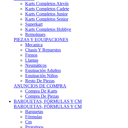
Karts Completos Alevín
Karts Completos Cadete
Karts Completos Junior
Karts Completos Senior
Superkart
Karts Completos Hobbye
Remolques
PIEZAS Y EQUIPACIONES
Mecanica
Chasis Y Repuestos
Frenos
Llantas
Neumáticos
Equipación Adultos
Equipación Niños
Resto De Piezas
ANUNCIOS DE COMPRA
Compra De Karts
Compra De Piezas
BARQUETAS, FÓRMULAS Y CM
BARQUETAS, FÓRMULAS Y CM
Barquetas
Fórmulas
Cm
Prototipos