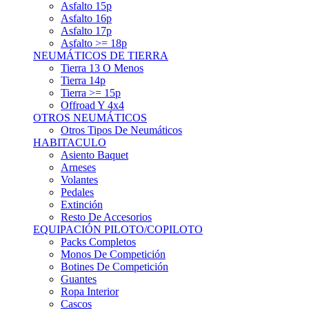
Asfalto 15p
Asfalto 16p
Asfalto 17p
Asfalto >= 18p
NEUMÁTICOS DE TIERRA
Tierra 13 O Menos
Tierra 14p
Tierra >= 15p
Offroad Y 4x4
OTROS NEUMÁTICOS
Otros Tipos De Neumáticos
HABITACULO
Asiento Baquet
Arneses
Volantes
Pedales
Extinción
Resto De Accesorios
EQUIPACIÓN PILOTO/COPILOTO
Packs Completos
Monos De Competición
Botines De Competición
Guantes
Ropa Interior
Cascos