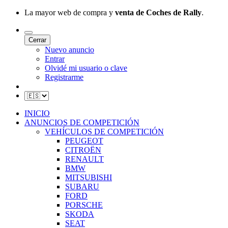
La mayor web de compra y
venta de Coches de Rally
.
Cerrar
Nuevo anuncio
Entrar
Olvidé mi usuario o clave
Registrarme
INICIO
ANUNCIOS DE COMPETICIÓN
VEHÍCULOS DE COMPETICIÓN
PEUGEOT
CITROËN
RENAULT
BMW
MITSUBISHI
SUBARU
FORD
PORSCHE
SKODA
SEAT