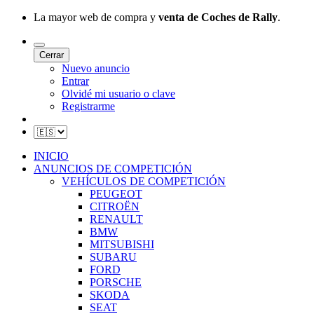
La mayor web de compra y
venta de Coches de Rally
.
Cerrar
Nuevo anuncio
Entrar
Olvidé mi usuario o clave
Registrarme
INICIO
ANUNCIOS DE COMPETICIÓN
VEHÍCULOS DE COMPETICIÓN
PEUGEOT
CITROËN
RENAULT
BMW
MITSUBISHI
SUBARU
FORD
PORSCHE
SKODA
SEAT