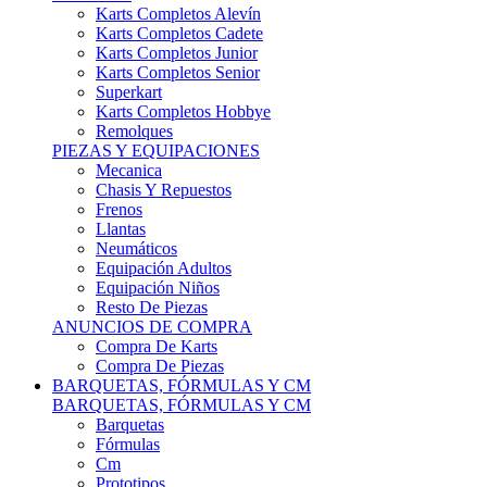
Karts Completos Alevín
Karts Completos Cadete
Karts Completos Junior
Karts Completos Senior
Superkart
Karts Completos Hobbye
Remolques
PIEZAS Y EQUIPACIONES
Mecanica
Chasis Y Repuestos
Frenos
Llantas
Neumáticos
Equipación Adultos
Equipación Niños
Resto De Piezas
ANUNCIOS DE COMPRA
Compra De Karts
Compra De Piezas
BARQUETAS, FÓRMULAS Y CM
BARQUETAS, FÓRMULAS Y CM
Barquetas
Fórmulas
Cm
Prototipos