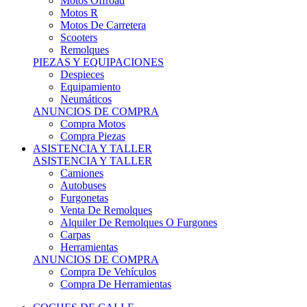
Motos Offroad
Motos R
Motos De Carretera
Scooters
Remolques
PIEZAS Y EQUIPACIONES
Despieces
Equipamiento
Neumáticos
ANUNCIOS DE COMPRA
Compra Motos
Compra Piezas
ASISTENCIA Y TALLER
ASISTENCIA Y TALLER
Camiones
Autobuses
Furgonetas
Venta De Remolques
Alquiler De Remolques O Furgones
Carpas
Herramientas
ANUNCIOS DE COMPRA
Compra De Vehículos
Compra De Herramientas