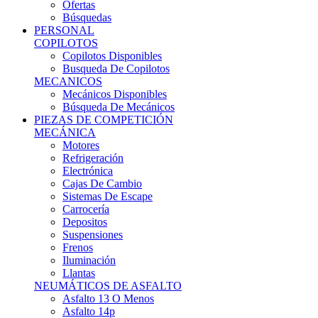
Ofertas
Búsquedas
PERSONAL
COPILOTOS
Copilotos Disponibles
Busqueda De Copilotos
MECANICOS
Mecánicos Disponibles
Búsqueda De Mecánicos
PIEZAS DE COMPETICIÓN
MECÁNICA
Motores
Refrigeración
Electrónica
Cajas De Cambio
Sistemas De Escape
Carrocería
Depositos
Suspensiones
Frenos
Iluminación
Llantas
NEUMÁTICOS DE ASFALTO
Asfalto 13 O Menos
Asfalto 14p