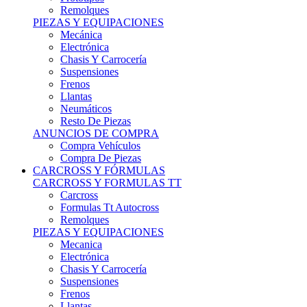
Remolques
PIEZAS Y EQUIPACIONES
Mecánica
Electrónica
Chasis Y Carrocería
Suspensiones
Frenos
Llantas
Neumáticos
Resto De Piezas
ANUNCIOS DE COMPRA
Compra Vehículos
Compra De Piezas
CARCROSS Y FÓRMULAS
CARCROSS Y FORMULAS TT
Carcross
Formulas Tt Autocross
Remolques
PIEZAS Y EQUIPACIONES
Mecanica
Electrónica
Chasis Y Carrocería
Suspensiones
Frenos
Llantas