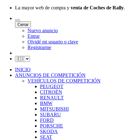
La mayor web de compra y
venta de Coches de Rally
.
Cerrar
Nuevo anuncio
Entrar
Olvidé mi usuario o clave
Registrarme
INICIO
ANUNCIOS DE COMPETICIÓN
VEHÍCULOS DE COMPETICIÓN
PEUGEOT
CITROËN
RENAULT
BMW
MITSUBISHI
SUBARU
FORD
PORSCHE
SKODA
SEAT