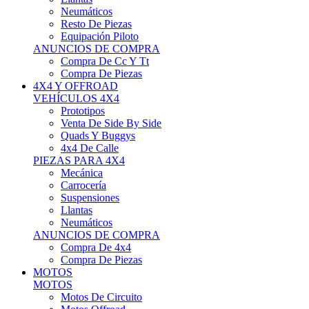
Neumáticos
Resto De Piezas
Equipación Piloto
ANUNCIOS DE COMPRA
Compra De Cc Y Tt
Compra De Piezas
4X4 Y OFFROAD
VEHÍCULOS 4X4
Prototipos
Venta De Side By Side
Quads Y Buggys
4x4 De Calle
PIEZAS PARA 4X4
Mecánica
Carrocería
Suspensiones
Llantas
Neumáticos
ANUNCIOS DE COMPRA
Compra De 4x4
Compra De Piezas
MOTOS
MOTOS
Motos De Circuito