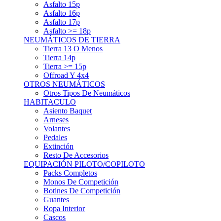
Asfalto 15p
Asfalto 16p
Asfalto 17p
Asfalto >= 18p
NEUMÁTICOS DE TIERRA
Tierra 13 O Menos
Tierra 14p
Tierra >= 15p
Offroad Y 4x4
OTROS NEUMÁTICOS
Otros Tipos De Neumáticos
HABITACULO
Asiento Baquet
Arneses
Volantes
Pedales
Extinción
Resto De Accesorios
EQUIPACIÓN PILOTO/COPILOTO
Packs Completos
Monos De Competición
Botines De Competición
Guantes
Ropa Interior
Cascos