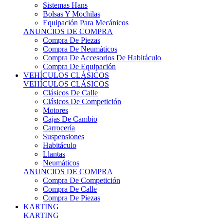
Sistemas Hans
Bolsas Y Mochilas
Equipación Para Mecánicos
ANUNCIOS DE COMPRA
Compra De Piezas
Compra De Neumáticos
Compra De Accesorios De Habitáculo
Compra De Equipación
VEHÍCULOS CLÁSICOS
VEHÍCULOS CLÁSICOS
Clásicos De Calle
Clásicos De Competición
Motores
Cajas De Cambio
Carrocería
Suspensiones
Habitáculo
Llantas
Neumáticos
ANUNCIOS DE COMPRA
Compra De Competición
Compra De Calle
Compra De Piezas
KARTING
KARTING