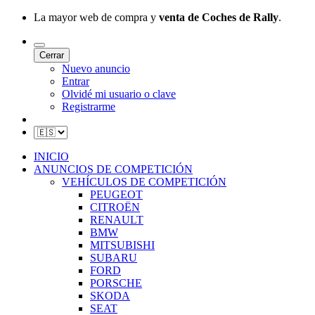
La mayor web de compra y
venta de Coches de Rally
.
Cerrar
Nuevo anuncio
Entrar
Olvidé mi usuario o clave
Registrarme
INICIO
ANUNCIOS DE COMPETICIÓN
VEHÍCULOS DE COMPETICIÓN
PEUGEOT
CITROËN
RENAULT
BMW
MITSUBISHI
SUBARU
FORD
PORSCHE
SKODA
SEAT