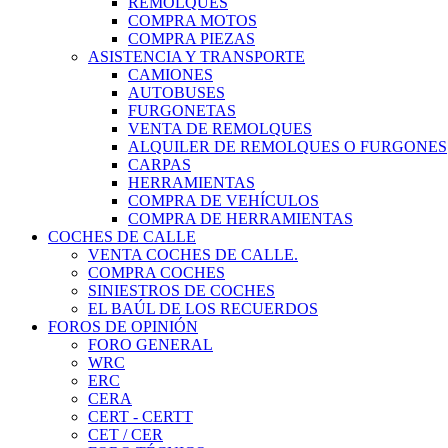
REMOLQUES
COMPRA MOTOS
COMPRA PIEZAS
ASISTENCIA Y TRANSPORTE
CAMIONES
AUTOBUSES
FURGONETAS
VENTA DE REMOLQUES
ALQUILER DE REMOLQUES O FURGONES
CARPAS
HERRAMIENTAS
COMPRA DE VEHÍCULOS
COMPRA DE HERRAMIENTAS
COCHES DE CALLE
VENTA COCHES DE CALLE.
COMPRA COCHES
SINIESTROS DE COCHES
EL BAÚL DE LOS RECUERDOS
FOROS DE OPINIÓN
FORO GENERAL
WRC
ERC
CERA
CERT - CERTT
CET / CER