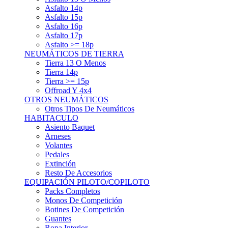
Asfalto 15p
Asfalto 16p
Asfalto 17p
Asfalto >= 18p
NEUMÁTICOS DE TIERRA
Tierra 13 O Menos
Tierra 14p
Tierra >= 15p
Offroad Y 4x4
OTROS NEUMÁTICOS
Otros Tipos De Neumáticos
HABITACULO
Asiento Baquet
Arneses
Volantes
Pedales
Extinción
Resto De Accesorios
EQUIPACIÓN PILOTO/COPILOTO
Packs Completos
Monos De Competición
Botines De Competición
Guantes
Ropa Interior
Cascos