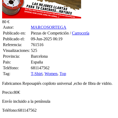
80 €
Autor:
MARCOSORTEGA
Publicado en:
Piezas de Competición /
Carrocería
Publicado el:
09-Jun-2025 06:19
Referencia:
761516
Visualizaciones:
525
Provincia:
Barcelona
Pais:
España
Teléfono:
681147562
Tag:
T-Shirt
,
Women
,
Top
Fabricamos Reposapiés copiloto universal ,echo de fibra de vidrio.
Precio:80€
Envío incluido a la península
Teléfono:681147562
0 CONSULTAS RECIBIDAS.