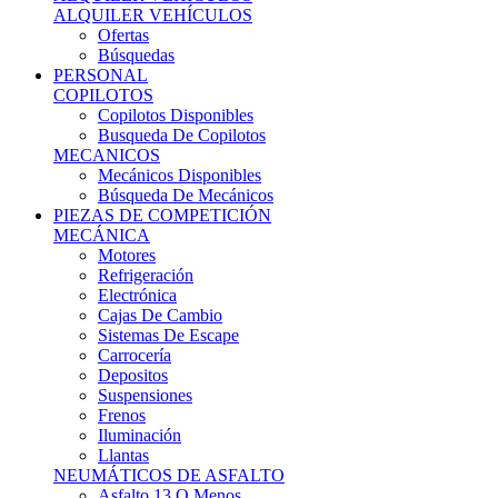
Ofertas
Búsquedas
PERSONAL
COPILOTOS
Copilotos Disponibles
Busqueda De Copilotos
MECANICOS
Mecánicos Disponibles
Búsqueda De Mecánicos
PIEZAS DE COMPETICIÓN
MECÁNICA
Motores
Refrigeración
Electrónica
Cajas De Cambio
Sistemas De Escape
Carrocería
Depositos
Suspensiones
Frenos
Iluminación
Llantas
NEUMÁTICOS DE ASFALTO
Asfalto 13 O Menos
Asfalto 14p