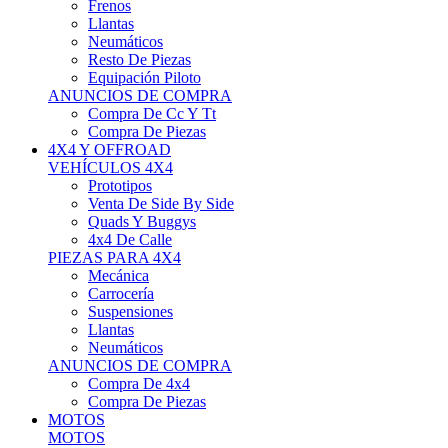
Neumáticos
Resto De Piezas
Equipación Piloto
ANUNCIOS DE COMPRA
Compra De Cc Y Tt
Compra De Piezas
4X4 Y OFFROAD
VEHÍCULOS 4X4
Prototipos
Venta De Side By Side
Quads Y Buggys
4x4 De Calle
PIEZAS PARA 4X4
Mecánica
Carrocería
Suspensiones
Llantas
Neumáticos
ANUNCIOS DE COMPRA
Compra De 4x4
Compra De Piezas
MOTOS
MOTOS
Motos De Circuito