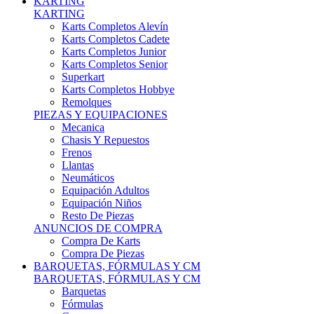
Karts Completos Alevín
Karts Completos Cadete
Karts Completos Junior
Karts Completos Senior
Superkart
Karts Completos Hobbye
Remolques
PIEZAS Y EQUIPACIONES
Mecanica
Chasis Y Repuestos
Frenos
Llantas
Neumáticos
Equipación Adultos
Equipación Niños
Resto De Piezas
ANUNCIOS DE COMPRA
Compra De Karts
Compra De Piezas
BARQUETAS, FÓRMULAS Y CM
BARQUETAS, FÓRMULAS Y CM
Barquetas
Fórmulas
Cm
Prototipos