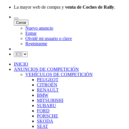
La mayor web de compra y
venta de Coches de Rally
.
Cerrar
Nuevo anuncio
Entrar
Olvidé mi usuario o clave
Registrarme
INICIO
ANUNCIOS DE COMPETICIÓN
VEHÍCULOS DE COMPETICIÓN
PEUGEOT
CITROËN
RENAULT
BMW
MITSUBISHI
SUBARU
FORD
PORSCHE
SKODA
SEAT