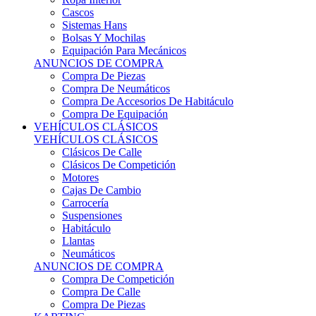
Sistemas Hans
Bolsas Y Mochilas
Equipación Para Mecánicos
ANUNCIOS DE COMPRA
Compra De Piezas
Compra De Neumáticos
Compra De Accesorios De Habitáculo
Compra De Equipación
VEHÍCULOS CLÁSICOS
VEHÍCULOS CLÁSICOS
Clásicos De Calle
Clásicos De Competición
Motores
Cajas De Cambio
Carrocería
Suspensiones
Habitáculo
Llantas
Neumáticos
ANUNCIOS DE COMPRA
Compra De Competición
Compra De Calle
Compra De Piezas
KARTING
KARTING