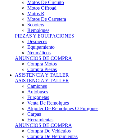
Motos Offroad
Motos R
Motos De Carretera
Scooters
Remolques
PIEZAS Y EQUIPACIONES
Despieces
Equipamiento
Neumáticos
ANUNCIOS DE COMPRA
Compra Motos
Compra Piezas
ASISTENCIA Y TALLER
ASISTENCIA Y TALLER
Camiones
Autobuses
Furgonetas
Venta De Remolques
Alquiler De Remolques O Furgones
Carpas
Herramientas
ANUNCIOS DE COMPRA
Compra De Vehículos
Compra De Herramientas