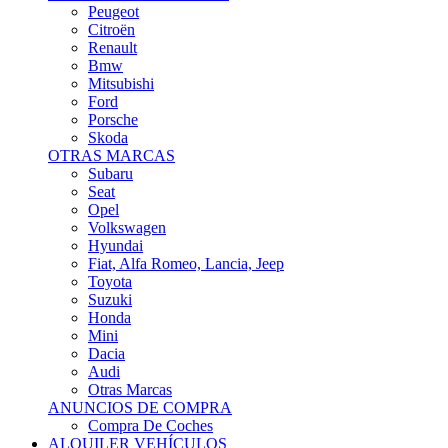
Citroën
Renault
Bmw
Mitsubishi
Ford
Porsche
Skoda
OTRAS MARCAS
Subaru
Seat
Opel
Volkswagen
Hyundai
Fiat, Alfa Romeo, Lancia, Jeep
Toyota
Suzuki
Honda
Mini
Dacia
Audi
Otras Marcas
ANUNCIOS DE COMPRA
Compra De Coches
ALQUILER VEHÍCULOS
ALQUILER VEHÍCULOS