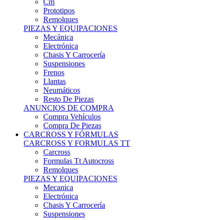
Remolques
PIEZAS Y EQUIPACIONES
Mecánica
Electrónica
Chasis Y Carrocería
Suspensiones
Frenos
Llantas
Neumáticos
Resto De Piezas
ANUNCIOS DE COMPRA
Compra Vehículos
Compra De Piezas
CARCROSS Y FÓRMULAS
CARCROSS Y FORMULAS TT
Carcross
Formulas Tt Autocross
Remolques
PIEZAS Y EQUIPACIONES
Mecanica
Electrónica
Chasis Y Carrocería
Suspensiones
Frenos
Llantas