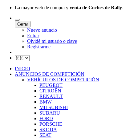
La mayor web de compra y
venta de Coches de Rally
.
Cerrar
Nuevo anuncio
Entrar
Olvidé mi usuario o clave
Registrarme
INICIO
ANUNCIOS DE COMPETICIÓN
VEHÍCULOS DE COMPETICIÓN
PEUGEOT
CITROËN
RENAULT
BMW
MITSUBISHI
SUBARU
FORD
PORSCHE
SKODA
SEAT