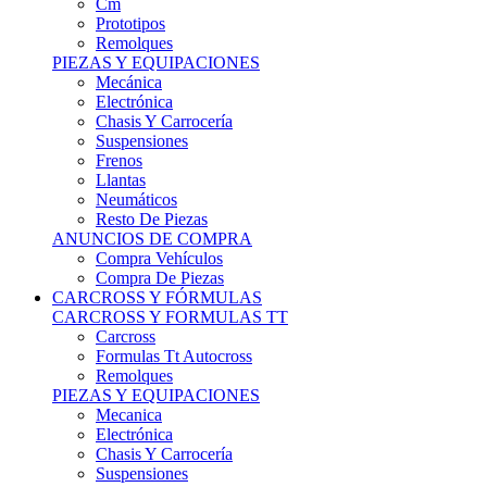
Remolques
PIEZAS Y EQUIPACIONES
Mecánica
Electrónica
Chasis Y Carrocería
Suspensiones
Frenos
Llantas
Neumáticos
Resto De Piezas
ANUNCIOS DE COMPRA
Compra Vehículos
Compra De Piezas
CARCROSS Y FÓRMULAS
CARCROSS Y FORMULAS TT
Carcross
Formulas Tt Autocross
Remolques
PIEZAS Y EQUIPACIONES
Mecanica
Electrónica
Chasis Y Carrocería
Suspensiones
Frenos
Llantas