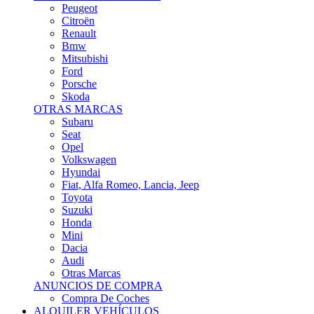
Citroën
Renault
Bmw
Mitsubishi
Ford
Porsche
Skoda
OTRAS MARCAS
Subaru
Seat
Opel
Volkswagen
Hyundai
Fiat, Alfa Romeo, Lancia, Jeep
Toyota
Suzuki
Honda
Mini
Dacia
Audi
Otras Marcas
ANUNCIOS DE COMPRA
Compra De Coches
ALQUILER VEHÍCULOS
ALQUILER VEHÍCULOS