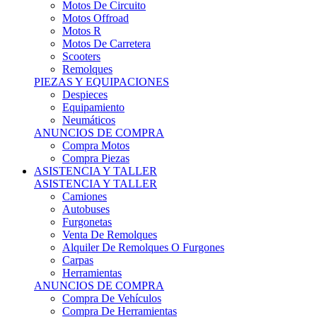
Motos Offroad
Motos R
Motos De Carretera
Scooters
Remolques
PIEZAS Y EQUIPACIONES
Despieces
Equipamiento
Neumáticos
ANUNCIOS DE COMPRA
Compra Motos
Compra Piezas
ASISTENCIA Y TALLER
ASISTENCIA Y TALLER
Camiones
Autobuses
Furgonetas
Venta De Remolques
Alquiler De Remolques O Furgones
Carpas
Herramientas
ANUNCIOS DE COMPRA
Compra De Vehículos
Compra De Herramientas