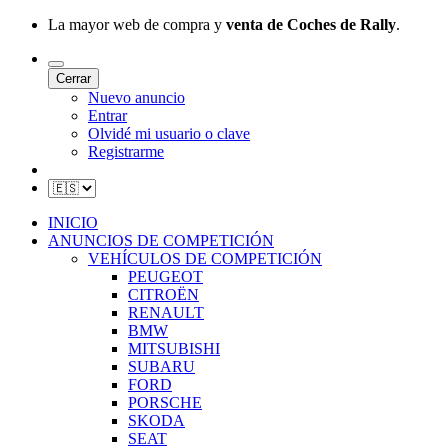
La mayor web de compra y
venta de Coches de Rally
.
Cerrar
Nuevo anuncio
Entrar
Olvidé mi usuario o clave
Registrarme
INICIO
ANUNCIOS DE COMPETICIÓN
VEHÍCULOS DE COMPETICIÓN
PEUGEOT
CITROËN
RENAULT
BMW
MITSUBISHI
SUBARU
FORD
PORSCHE
SKODA
SEAT