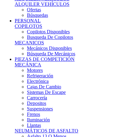
Ofertas
Búsquedas
PERSONAL
COPILOTOS
Copilotos Disponibles
Busqueda De Copilotos
MECANICOS
Mecánicos Disponibles
Búsqueda De Mecánicos
PIEZAS DE COMPETICIÓN
MECÁNICA
Motores
Refrigeración
Electrónica
Cajas De Cambio
Sistemas De Escape
Carrocería
Depositos
Suspensiones
Frenos
Iluminación
Llantas
NEUMÁTICOS DE ASFALTO
Asfalto 13 O Menos
Asfalto 14p