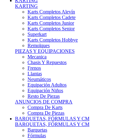
Karts Completos Alevín
Karts Completos Cadete
Karts Completos Junior
Karts Completos Senior
Superkart
Karts Completos Hobbye
Remolques
PIEZAS Y EQUIPACIONES
Mecanica
Chasis Y Repuestos
Frenos
Llantas
Neumáticos
Equipación Adultos
Equipación Niños
Resto De Piezas
ANUNCIOS DE COMPRA
Compra De Karts
Compra De Piezas
BARQUETAS, FÓRMULAS Y CM
BARQUETAS, FÓRMULAS Y CM
Barquetas
Fórmulas
Cm
Prototipos