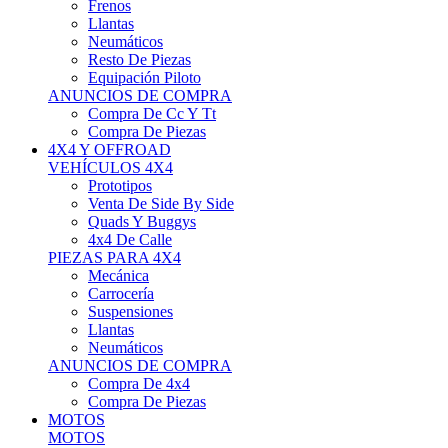
Neumáticos
Resto De Piezas
Equipación Piloto
ANUNCIOS DE COMPRA
Compra De Cc Y Tt
Compra De Piezas
4X4 Y OFFROAD
VEHÍCULOS 4X4
Prototipos
Venta De Side By Side
Quads Y Buggys
4x4 De Calle
PIEZAS PARA 4X4
Mecánica
Carrocería
Suspensiones
Llantas
Neumáticos
ANUNCIOS DE COMPRA
Compra De 4x4
Compra De Piezas
MOTOS
MOTOS
Motos De Circuito