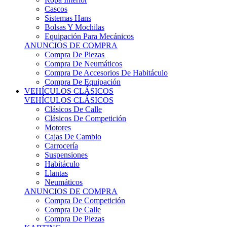
Sistemas Hans
Bolsas Y Mochilas
Equipación Para Mecánicos
ANUNCIOS DE COMPRA
Compra De Piezas
Compra De Neumáticos
Compra De Accesorios De Habitáculo
Compra De Equipación
VEHÍCULOS CLÁSICOS
VEHÍCULOS CLÁSICOS
Clásicos De Calle
Clásicos De Competición
Motores
Cajas De Cambio
Carrocería
Suspensiones
Habitáculo
Llantas
Neumáticos
ANUNCIOS DE COMPRA
Compra De Competición
Compra De Calle
Compra De Piezas
KARTING
KARTING