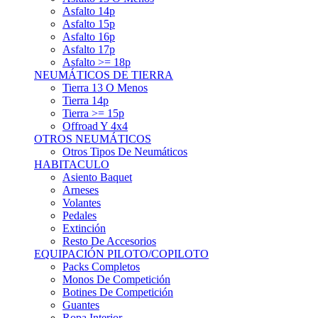
Asfalto 15p
Asfalto 16p
Asfalto 17p
Asfalto >= 18p
NEUMÁTICOS DE TIERRA
Tierra 13 O Menos
Tierra 14p
Tierra >= 15p
Offroad Y 4x4
OTROS NEUMÁTICOS
Otros Tipos De Neumáticos
HABITACULO
Asiento Baquet
Arneses
Volantes
Pedales
Extinción
Resto De Accesorios
EQUIPACIÓN PILOTO/COPILOTO
Packs Completos
Monos De Competición
Botines De Competición
Guantes
Ropa Interior
Cascos