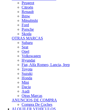
Citroën
Renault
Bmw
Mitsubishi
Ford
Porsche
Skoda
OTRAS MARCAS
Subaru
Seat
Opel
Volkswagen
Hyundai
Fiat, Alfa Romeo, Lancia, Jeep
Toyota
Suzuki
Honda
Mini
Dacia
Audi
Otras Marcas
ANUNCIOS DE COMPRA
Compra De Coches
ALQUILER VEHÍCULOS
ALQUILER VEHÍCULOS