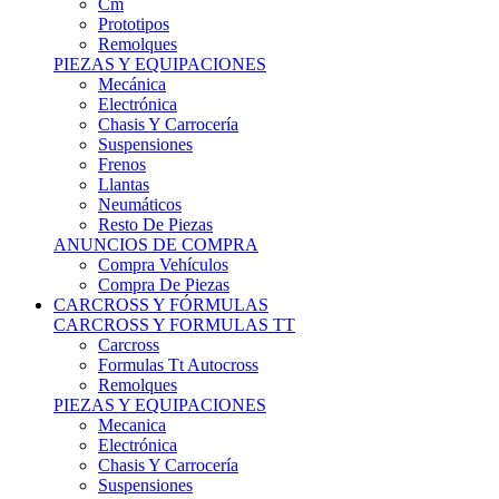
Remolques
PIEZAS Y EQUIPACIONES
Mecánica
Electrónica
Chasis Y Carrocería
Suspensiones
Frenos
Llantas
Neumáticos
Resto De Piezas
ANUNCIOS DE COMPRA
Compra Vehículos
Compra De Piezas
CARCROSS Y FÓRMULAS
CARCROSS Y FORMULAS TT
Carcross
Formulas Tt Autocross
Remolques
PIEZAS Y EQUIPACIONES
Mecanica
Electrónica
Chasis Y Carrocería
Suspensiones
Frenos
Llantas