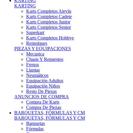
Karts Completos Alevín
Karts Completos Cadete
Karts Completos Junior
Karts Completos Senior
Superkart
Karts Completos Hobbye
Remolques
PIEZAS Y EQUIPACIONES
Mecanica
Chasis Y Repuestos
Frenos
Llantas
Neumáticos
Equipación Adultos
Equipación Niños
Resto De Piezas
ANUNCIOS DE COMPRA
Compra De Karts
Compra De Piezas
BARQUETAS, FÓRMULAS Y CM
BARQUETAS, FÓRMULAS Y CM
Barquetas
Fórmulas
Cm
Prototipos