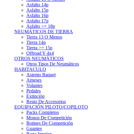
Asfalto 15p
Asfalto 16p
Asfalto 17p
Asfalto >= 18p
NEUMÁTICOS DE TIERRA
Tierra 13 O Menos
Tierra 14p
Tierra >= 15p
Offroad Y 4x4
OTROS NEUMÁTICOS
Otros Tipos De Neumáticos
HABITACULO
Asiento Baquet
Arneses
Volantes
Pedales
Extinción
Resto De Accesorios
EQUIPACIÓN PILOTO/COPILOTO
Packs Completos
Monos De Competición
Botines De Competición
Guantes
Ropa Interior
Cascos