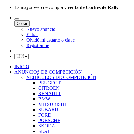
La mayor web de compra y
venta de Coches de Rally
.
Cerrar
Nuevo anuncio
Entrar
Olvidé mi usuario o clave
Registrarme
INICIO
ANUNCIOS DE COMPETICIÓN
VEHÍCULOS DE COMPETICIÓN
PEUGEOT
CITROËN
RENAULT
BMW
MITSUBISHI
SUBARU
FORD
PORSCHE
SKODA
SEAT