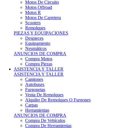
Motos Offroad
Motos R
Motos De Carretera
Scooters
Remolques
PIEZAS Y EQUIPACIONES
Despieces
Equipamiento
Neumáticos
ANUNCIOS DE COMPRA
Compra Motos
Compra Piezas
ASISTENCIA Y TALLER
ASISTENCIA Y TALLER
Camiones
Autobuses
Furgonetas
Venta De Remolques
Alquiler De Remolques O Furgones
Carpas
Herramientas
ANUNCIOS DE COMPRA
Compra De Vehículos
Compra De Herramientas