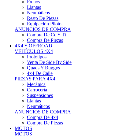
Neumáticos
Resto De Piezas
Equipación Piloto
ANUNCIOS DE COMPRA
Compra De Cc Y Tt
Compra De Piezas
4X4 Y OFFROAD
VEHÍCULOS 4X4
Prototipos
Venta De Side By Side
Quads Y Buggys
4x4 De Calle
PIEZAS PARA 4X4
Mecánica
Carrocería
Suspensiones
Llantas
Neumáticos
ANUNCIOS DE COMPRA
Compra De 4x4
Compra De Piezas
MOTOS
MOTOS
Motos De Circuito