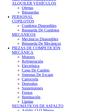
Ofertas
Búsquedas
PERSONAL
COPILOTOS
Copilotos Disponibles
Busqueda De Copilotos
MECANICOS
Mecánicos Disponibles
Búsqueda De Mecánicos
PIEZAS DE COMPETICIÓN
MECÁNICA
Motores
Refrigeración
Electrónica
Cajas De Cambio
Sistemas De Escape
Carrocería
Depositos
Suspensiones
Frenos
Iluminación
Llantas
NEUMÁTICOS DE ASFALTO
Asfalto 13 O Menos
Asfalto 14p