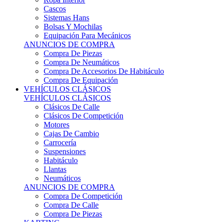
Sistemas Hans
Bolsas Y Mochilas
Equipación Para Mecánicos
ANUNCIOS DE COMPRA
Compra De Piezas
Compra De Neumáticos
Compra De Accesorios De Habitáculo
Compra De Equipación
VEHÍCULOS CLÁSICOS
VEHÍCULOS CLÁSICOS
Clásicos De Calle
Clásicos De Competición
Motores
Cajas De Cambio
Carrocería
Suspensiones
Habitáculo
Llantas
Neumáticos
ANUNCIOS DE COMPRA
Compra De Competición
Compra De Calle
Compra De Piezas
KARTING
KARTING