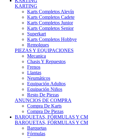
Karts Completos Alevín
Karts Completos Cadete
Karts Completos Junior
Karts Completos Senior
Superkart
Karts Completos Hobbye
Remolques
PIEZAS Y EQUIPACIONES
Mecanica
Chasis Y Repuestos
Frenos
Llantas
Neumáticos
Equipación Adultos
Equipación Niños
Resto De Piezas
ANUNCIOS DE COMPRA
Compra De Karts
Compra De Piezas
BARQUETAS, FÓRMULAS Y CM
BARQUETAS, FÓRMULAS Y CM
Barquetas
Fórmulas
Cm
Prototipos