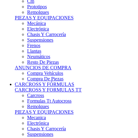
Remolques
PIEZAS Y EQUIPACIONES
Mecánica
Electrónica
Chasis Y Carrocería
Suspensiones
Frenos
Llantas
Neumáticos
Resto De Piezas
ANUNCIOS DE COMPRA
Compra Vehículos
Compra De Piezas
CARCROSS Y FÓRMULAS
CARCROSS Y FORMULAS TT
Carcross
Formulas Tt Autocross
Remolques
PIEZAS Y EQUIPACIONES
Mecanica
Electrónica
Chasis Y Carrocería
Suspensiones
Frenos
Llantas