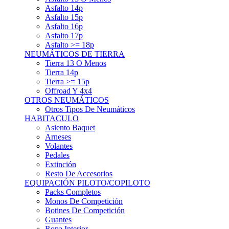
Asfalto 15p
Asfalto 16p
Asfalto 17p
Asfalto >= 18p
NEUMÁTICOS DE TIERRA
Tierra 13 O Menos
Tierra 14p
Tierra >= 15p
Offroad Y 4x4
OTROS NEUMÁTICOS
Otros Tipos De Neumáticos
HABITACULO
Asiento Baquet
Arneses
Volantes
Pedales
Extinción
Resto De Accesorios
EQUIPACIÓN PILOTO/COPILOTO
Packs Completos
Monos De Competición
Botines De Competición
Guantes
Ropa Interior
Cascos