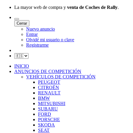
La mayor web de compra y
venta de Coches de Rally
.
Cerrar
Nuevo anuncio
Entrar
Olvidé mi usuario o clave
Registrarme
INICIO
ANUNCIOS DE COMPETICIÓN
VEHÍCULOS DE COMPETICIÓN
PEUGEOT
CITROËN
RENAULT
BMW
MITSUBISHI
SUBARU
FORD
PORSCHE
SKODA
SEAT