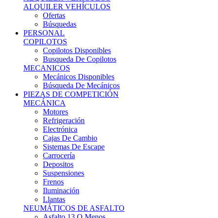
Ofertas
Búsquedas
PERSONAL
COPILOTOS
Copilotos Disponibles
Busqueda De Copilotos
MECANICOS
Mecánicos Disponibles
Búsqueda De Mecánicos
PIEZAS DE COMPETICIÓN
MECÁNICA
Motores
Refrigeración
Electrónica
Cajas De Cambio
Sistemas De Escape
Carrocería
Depositos
Suspensiones
Frenos
Iluminación
Llantas
NEUMÁTICOS DE ASFALTO
Asfalto 13 O Menos
Asfalto 14p