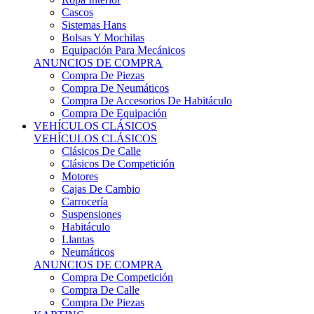
Sistemas Hans
Bolsas Y Mochilas
Equipación Para Mecánicos
ANUNCIOS DE COMPRA
Compra De Piezas
Compra De Neumáticos
Compra De Accesorios De Habitáculo
Compra De Equipación
VEHÍCULOS CLÁSICOS
VEHÍCULOS CLÁSICOS
Clásicos De Calle
Clásicos De Competición
Motores
Cajas De Cambio
Carrocería
Suspensiones
Habitáculo
Llantas
Neumáticos
ANUNCIOS DE COMPRA
Compra De Competición
Compra De Calle
Compra De Piezas
KARTING
KARTING