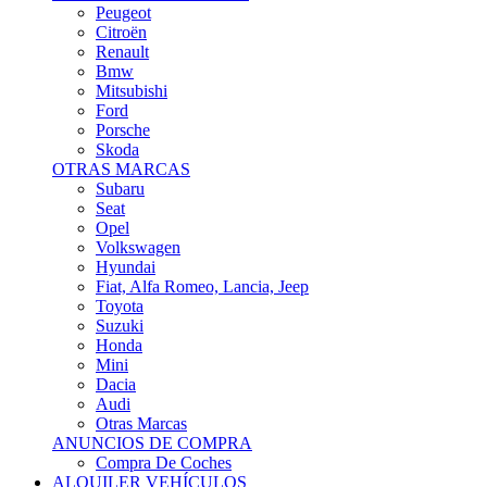
Citroën
Renault
Bmw
Mitsubishi
Ford
Porsche
Skoda
OTRAS MARCAS
Subaru
Seat
Opel
Volkswagen
Hyundai
Fiat, Alfa Romeo, Lancia, Jeep
Toyota
Suzuki
Honda
Mini
Dacia
Audi
Otras Marcas
ANUNCIOS DE COMPRA
Compra De Coches
ALQUILER VEHÍCULOS
ALQUILER VEHÍCULOS