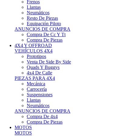
Neumáticos
Resto De Piezas
Equipación Piloto
ANUNCIOS DE COMPRA
Compra De Cc Y Tt
Compra De Piezas
4X4 Y OFFROAD
VEHÍCULOS 4X4
Prototipos
Venta De Side By Side
Quads Y Buggys
4x4 De Calle
PIEZAS PARA 4X4
Mecánica
Carrocería
Suspensiones
Llantas
Neumáticos
ANUNCIOS DE COMPRA
Compra De 4x4
Compra De Piezas
MOTOS
MOTOS
Motos De Circuito