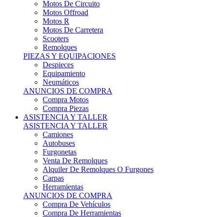
Motos Offroad
Motos R
Motos De Carretera
Scooters
Remolques
PIEZAS Y EQUIPACIONES
Despieces
Equipamiento
Neumáticos
ANUNCIOS DE COMPRA
Compra Motos
Compra Piezas
ASISTENCIA Y TALLER
ASISTENCIA Y TALLER
Camiones
Autobuses
Furgonetas
Venta De Remolques
Alquiler De Remolques O Furgones
Carpas
Herramientas
ANUNCIOS DE COMPRA
Compra De Vehículos
Compra De Herramientas