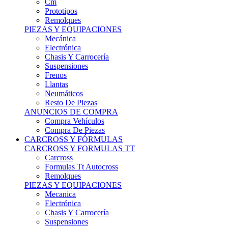
Remolques
PIEZAS Y EQUIPACIONES
Mecánica
Electrónica
Chasis Y Carrocería
Suspensiones
Frenos
Llantas
Neumáticos
Resto De Piezas
ANUNCIOS DE COMPRA
Compra Vehículos
Compra De Piezas
CARCROSS Y FÓRMULAS
CARCROSS Y FORMULAS TT
Carcross
Formulas Tt Autocross
Remolques
PIEZAS Y EQUIPACIONES
Mecanica
Electrónica
Chasis Y Carrocería
Suspensiones
Frenos
Llantas