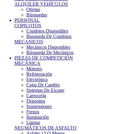
Ofertas
Búsquedas
PERSONAL
COPILOTOS
Copilotos Disponibles
Busqueda De Copilotos
MECANICOS
Mecánicos Disponibles
Búsqueda De Mecánicos
PIEZAS DE COMPETICIÓN
MECÁNICA
Motores
Refrigeración
Electrónica
Cajas De Cambio
Sistemas De Escape
Carrocería
Depositos
Suspensiones
Frenos
Iluminación
Llantas
NEUMÁTICOS DE ASFALTO
Asfalto 13 O Menos
Asfalto 14p