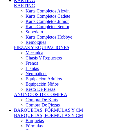
Karts Completos Alevín
Karts Completos Cadete
Karts Completos Junior
Karts Completos Senior
Superkart
Karts Completos Hobbye
Remolques
PIEZAS Y EQUIPACIONES
Mecanica
Chasis Y Repuestos
Frenos
Llantas
Neumáticos
Equipación Adultos
Equipación Niños
Resto De Piezas
ANUNCIOS DE COMPRA
Compra De Karts
Compra De Piezas
BARQUETAS, FÓRMULAS Y CM
BARQUETAS, FÓRMULAS Y CM
Barquetas
Fórmulas
Cm
Prototipos