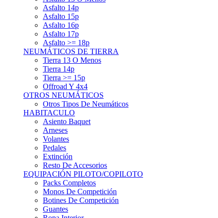
Asfalto 15p
Asfalto 16p
Asfalto 17p
Asfalto >= 18p
NEUMÁTICOS DE TIERRA
Tierra 13 O Menos
Tierra 14p
Tierra >= 15p
Offroad Y 4x4
OTROS NEUMÁTICOS
Otros Tipos De Neumáticos
HABITACULO
Asiento Baquet
Arneses
Volantes
Pedales
Extinción
Resto De Accesorios
EQUIPACIÓN PILOTO/COPILOTO
Packs Completos
Monos De Competición
Botines De Competición
Guantes
Ropa Interior
Cascos