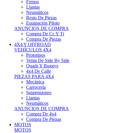
Neumáticos
Resto De Piezas
Equipación Piloto
ANUNCIOS DE COMPRA
Compra De Cc Y Tt
Compra De Piezas
4X4 Y OFFROAD
VEHÍCULOS 4X4
Prototipos
Venta De Side By Side
Quads Y Buggys
4x4 De Calle
PIEZAS PARA 4X4
Mecánica
Carrocería
Suspensiones
Llantas
Neumáticos
ANUNCIOS DE COMPRA
Compra De 4x4
Compra De Piezas
MOTOS
MOTOS
Motos De Circuito