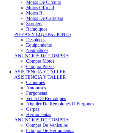
Motos Offroad
Motos R
Motos De Carretera
Scooters
Remolques
PIEZAS Y EQUIPACIONES
Despieces
Equipamiento
Neumáticos
ANUNCIOS DE COMPRA
Compra Motos
Compra Piezas
ASISTENCIA Y TALLER
ASISTENCIA Y TALLER
Camiones
Autobuses
Furgonetas
Venta De Remolques
Alquiler De Remolques O Furgones
Carpas
Herramientas
ANUNCIOS DE COMPRA
Compra De Vehículos
Compra De Herramientas