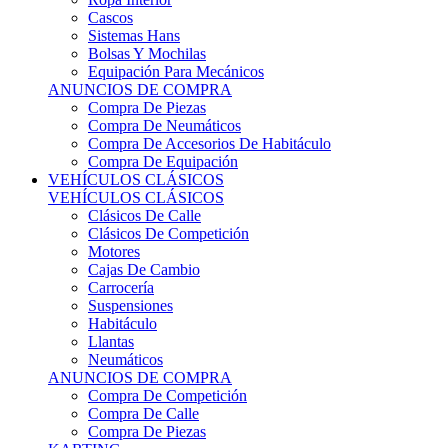
Sistemas Hans
Bolsas Y Mochilas
Equipación Para Mecánicos
ANUNCIOS DE COMPRA
Compra De Piezas
Compra De Neumáticos
Compra De Accesorios De Habitáculo
Compra De Equipación
VEHÍCULOS CLÁSICOS
VEHÍCULOS CLÁSICOS
Clásicos De Calle
Clásicos De Competición
Motores
Cajas De Cambio
Carrocería
Suspensiones
Habitáculo
Llantas
Neumáticos
ANUNCIOS DE COMPRA
Compra De Competición
Compra De Calle
Compra De Piezas
KARTING
KARTING