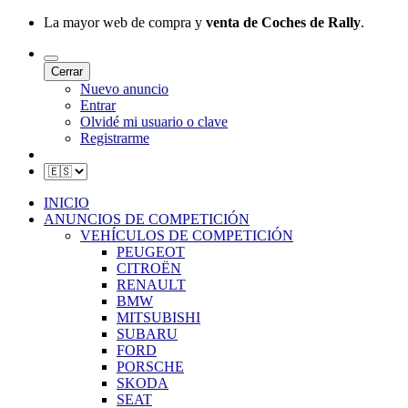
La mayor web de compra y
venta de Coches de Rally
.
Cerrar
Nuevo anuncio
Entrar
Olvidé mi usuario o clave
Registrarme
INICIO
ANUNCIOS DE COMPETICIÓN
VEHÍCULOS DE COMPETICIÓN
PEUGEOT
CITROËN
RENAULT
BMW
MITSUBISHI
SUBARU
FORD
PORSCHE
SKODA
SEAT