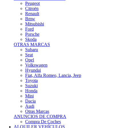
Citroën
Renault
Bmw
Mitsubishi
Ford
Porsche
Skoda
OTRAS MARCAS
Subaru
Seat
Opel
Volkswagen
Hyundai
Fiat, Alfa Romeo, Lancia, Jeep
Toyota
Suzuki
Honda
Mini
Dacia
Audi
Otras Marcas
ANUNCIOS DE COMPRA
Compra De Coches
ALQUILER VEHÍCULOS
ALQUILER VEHÍCULOS