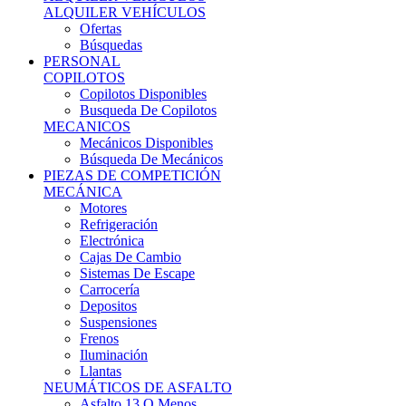
Ofertas
Búsquedas
PERSONAL
COPILOTOS
Copilotos Disponibles
Busqueda De Copilotos
MECANICOS
Mecánicos Disponibles
Búsqueda De Mecánicos
PIEZAS DE COMPETICIÓN
MECÁNICA
Motores
Refrigeración
Electrónica
Cajas De Cambio
Sistemas De Escape
Carrocería
Depositos
Suspensiones
Frenos
Iluminación
Llantas
NEUMÁTICOS DE ASFALTO
Asfalto 13 O Menos
Asfalto 14p