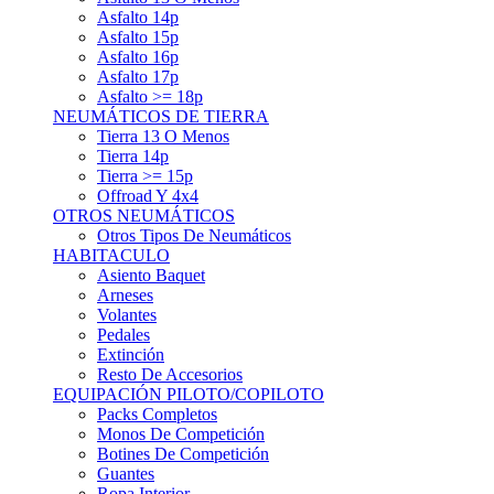
Asfalto 15p
Asfalto 16p
Asfalto 17p
Asfalto >= 18p
NEUMÁTICOS DE TIERRA
Tierra 13 O Menos
Tierra 14p
Tierra >= 15p
Offroad Y 4x4
OTROS NEUMÁTICOS
Otros Tipos De Neumáticos
HABITACULO
Asiento Baquet
Arneses
Volantes
Pedales
Extinción
Resto De Accesorios
EQUIPACIÓN PILOTO/COPILOTO
Packs Completos
Monos De Competición
Botines De Competición
Guantes
Ropa Interior
Cascos