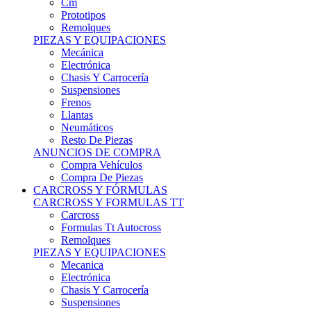
Remolques
PIEZAS Y EQUIPACIONES
Mecánica
Electrónica
Chasis Y Carrocería
Suspensiones
Frenos
Llantas
Neumáticos
Resto De Piezas
ANUNCIOS DE COMPRA
Compra Vehículos
Compra De Piezas
CARCROSS Y FÓRMULAS
CARCROSS Y FORMULAS TT
Carcross
Formulas Tt Autocross
Remolques
PIEZAS Y EQUIPACIONES
Mecanica
Electrónica
Chasis Y Carrocería
Suspensiones
Frenos
Llantas