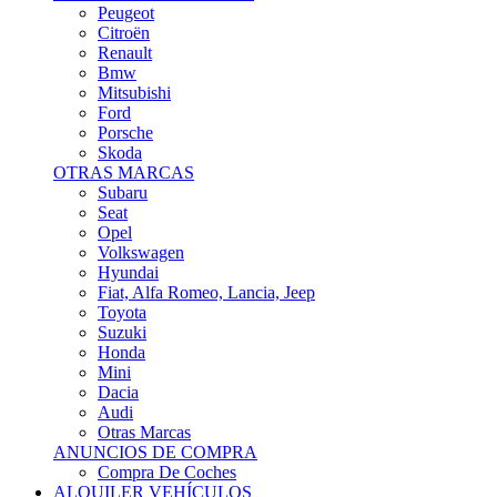
Citroën
Renault
Bmw
Mitsubishi
Ford
Porsche
Skoda
OTRAS MARCAS
Subaru
Seat
Opel
Volkswagen
Hyundai
Fiat, Alfa Romeo, Lancia, Jeep
Toyota
Suzuki
Honda
Mini
Dacia
Audi
Otras Marcas
ANUNCIOS DE COMPRA
Compra De Coches
ALQUILER VEHÍCULOS
ALQUILER VEHÍCULOS