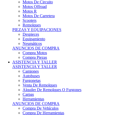
Motos Offroad
Motos R
Motos De Carretera
Scooters
Remolques
PIEZAS Y EQUIPACIONES
Despieces
Equipamiento
Neumáticos
ANUNCIOS DE COMPRA
Compra Motos
Compra Piezas
ASISTENCIA Y TALLER
ASISTENCIA Y TALLER
Camiones
Autobuses
Furgonetas
Venta De Remolques
Alquiler De Remolques O Furgones
Carpas
Herramientas
ANUNCIOS DE COMPRA
Compra De Vehículos
Compra De Herramientas