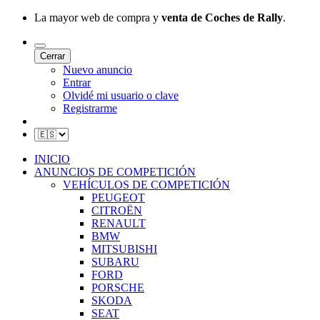
La mayor web de compra y
venta de Coches de Rally
.
Cerrar
Nuevo anuncio
Entrar
Olvidé mi usuario o clave
Registrarme
INICIO
ANUNCIOS DE COMPETICIÓN
VEHÍCULOS DE COMPETICIÓN
PEUGEOT
CITROËN
RENAULT
BMW
MITSUBISHI
SUBARU
FORD
PORSCHE
SKODA
SEAT