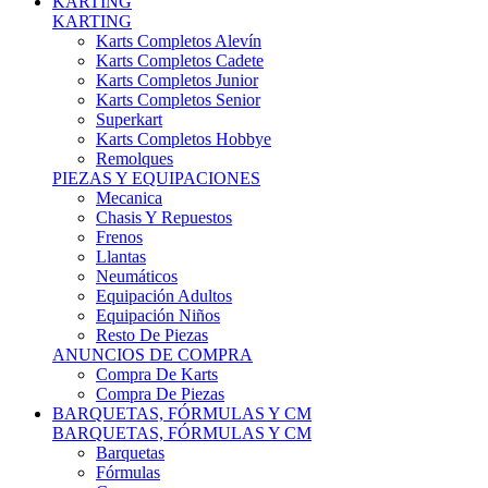
Karts Completos Alevín
Karts Completos Cadete
Karts Completos Junior
Karts Completos Senior
Superkart
Karts Completos Hobbye
Remolques
PIEZAS Y EQUIPACIONES
Mecanica
Chasis Y Repuestos
Frenos
Llantas
Neumáticos
Equipación Adultos
Equipación Niños
Resto De Piezas
ANUNCIOS DE COMPRA
Compra De Karts
Compra De Piezas
BARQUETAS, FÓRMULAS Y CM
BARQUETAS, FÓRMULAS Y CM
Barquetas
Fórmulas
Cm
Prototipos