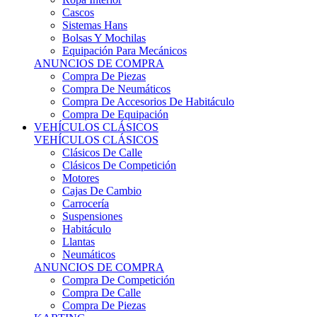
Sistemas Hans
Bolsas Y Mochilas
Equipación Para Mecánicos
ANUNCIOS DE COMPRA
Compra De Piezas
Compra De Neumáticos
Compra De Accesorios De Habitáculo
Compra De Equipación
VEHÍCULOS CLÁSICOS
VEHÍCULOS CLÁSICOS
Clásicos De Calle
Clásicos De Competición
Motores
Cajas De Cambio
Carrocería
Suspensiones
Habitáculo
Llantas
Neumáticos
ANUNCIOS DE COMPRA
Compra De Competición
Compra De Calle
Compra De Piezas
KARTING
KARTING