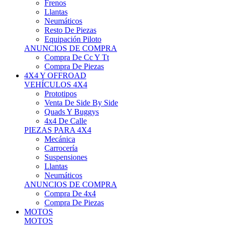
Neumáticos
Resto De Piezas
Equipación Piloto
ANUNCIOS DE COMPRA
Compra De Cc Y Tt
Compra De Piezas
4X4 Y OFFROAD
VEHÍCULOS 4X4
Prototipos
Venta De Side By Side
Quads Y Buggys
4x4 De Calle
PIEZAS PARA 4X4
Mecánica
Carrocería
Suspensiones
Llantas
Neumáticos
ANUNCIOS DE COMPRA
Compra De 4x4
Compra De Piezas
MOTOS
MOTOS
Motos De Circuito