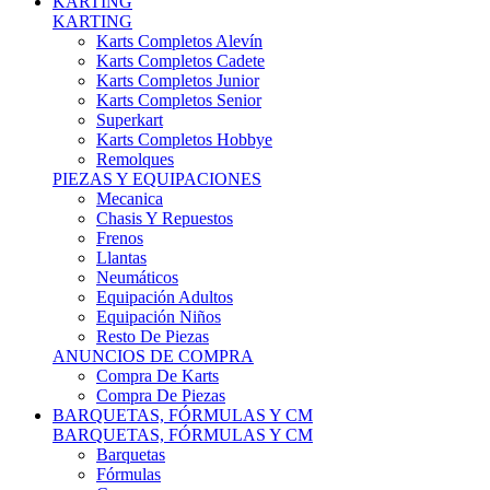
Karts Completos Alevín
Karts Completos Cadete
Karts Completos Junior
Karts Completos Senior
Superkart
Karts Completos Hobbye
Remolques
PIEZAS Y EQUIPACIONES
Mecanica
Chasis Y Repuestos
Frenos
Llantas
Neumáticos
Equipación Adultos
Equipación Niños
Resto De Piezas
ANUNCIOS DE COMPRA
Compra De Karts
Compra De Piezas
BARQUETAS, FÓRMULAS Y CM
BARQUETAS, FÓRMULAS Y CM
Barquetas
Fórmulas
Cm
Prototipos