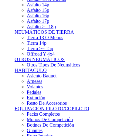
Asfalto 15p
Asfalto 16p
Asfalto 17p
Asfalto >= 18p
NEUMÁTICOS DE TIERRA
Tierra 13 O Menos
Tierra 14p
Tierra >= 15p
Offroad Y 4x4
OTROS NEUMÁTICOS
Otros Tipos De Neumáticos
HABITACULO
Asiento Baquet
Arneses
Volantes
Pedales
Extinción
Resto De Accesorios
EQUIPACIÓN PILOTO/COPILOTO
Packs Completos
Monos De Competición
Botines De Competición
Guantes
Ropa Interior
Cascos