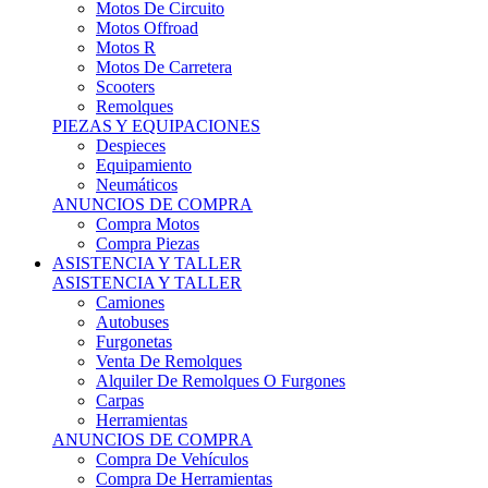
Motos Offroad
Motos R
Motos De Carretera
Scooters
Remolques
PIEZAS Y EQUIPACIONES
Despieces
Equipamiento
Neumáticos
ANUNCIOS DE COMPRA
Compra Motos
Compra Piezas
ASISTENCIA Y TALLER
ASISTENCIA Y TALLER
Camiones
Autobuses
Furgonetas
Venta De Remolques
Alquiler De Remolques O Furgones
Carpas
Herramientas
ANUNCIOS DE COMPRA
Compra De Vehículos
Compra De Herramientas