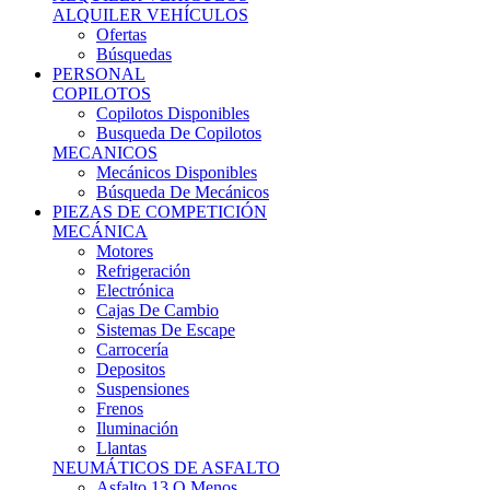
Ofertas
Búsquedas
PERSONAL
COPILOTOS
Copilotos Disponibles
Busqueda De Copilotos
MECANICOS
Mecánicos Disponibles
Búsqueda De Mecánicos
PIEZAS DE COMPETICIÓN
MECÁNICA
Motores
Refrigeración
Electrónica
Cajas De Cambio
Sistemas De Escape
Carrocería
Depositos
Suspensiones
Frenos
Iluminación
Llantas
NEUMÁTICOS DE ASFALTO
Asfalto 13 O Menos
Asfalto 14p