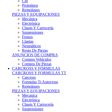
Remolques
PIEZAS Y EQUIPACIONES
Mecánica
Electrónica
Chasis Y Carrocería
Suspensiones
Frenos
Llantas
Neumáticos
Resto De Piezas
ANUNCIOS DE COMPRA
Compra Vehículos
Compra De Piezas
CARCROSS Y FÓRMULAS
CARCROSS Y FORMULAS TT
Carcross
Formulas Tt Autocross
Remolques
PIEZAS Y EQUIPACIONES
Mecanica
Electrónica
Chasis Y Carrocería
Suspensiones
Frenos
Llantas