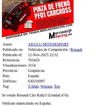
Autor:
AKULU MOTORSPORT
Publicado en:
Vehículos de Competición /
Renault
Publicado el:
12-Nov-2025 22:52
Referencia:
763410
Visualizaciones:
3154
Provincia:
Guipúzcoa
Pais:
España
Teléfono:
630216997
Tag:
T-Shirt
,
Women
,
Top
Se vende Renault Clio Rally5 (Unidad 474).
Vehículo matriculado en España.
Varios repuestos, Nuevos y usados.