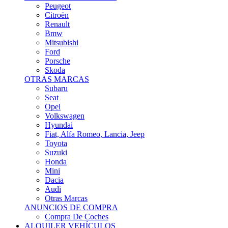
Citroën
Renault
Bmw
Mitsubishi
Ford
Porsche
Skoda
OTRAS MARCAS
Subaru
Seat
Opel
Volkswagen
Hyundai
Fiat, Alfa Romeo, Lancia, Jeep
Toyota
Suzuki
Honda
Mini
Dacia
Audi
Otras Marcas
ANUNCIOS DE COMPRA
Compra De Coches
ALQUILER VEHÍCULOS
ALQUILER VEHÍCULOS