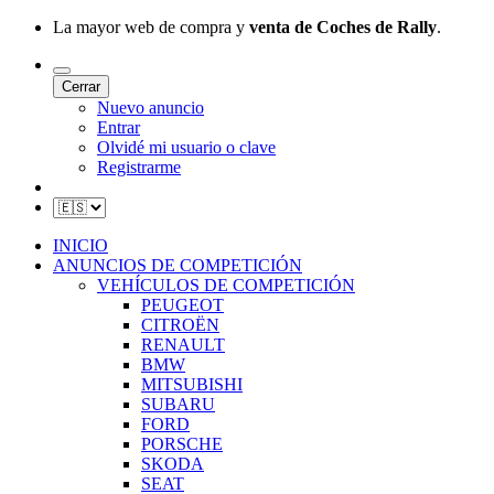
La mayor web de compra y
venta de Coches de Rally
.
Cerrar
Nuevo anuncio
Entrar
Olvidé mi usuario o clave
Registrarme
INICIO
ANUNCIOS DE COMPETICIÓN
VEHÍCULOS DE COMPETICIÓN
PEUGEOT
CITROËN
RENAULT
BMW
MITSUBISHI
SUBARU
FORD
PORSCHE
SKODA
SEAT