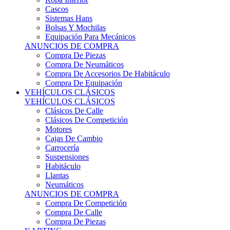
Sistemas Hans
Bolsas Y Mochilas
Equipación Para Mecánicos
ANUNCIOS DE COMPRA
Compra De Piezas
Compra De Neumáticos
Compra De Accesorios De Habitáculo
Compra De Equipación
VEHÍCULOS CLÁSICOS
VEHÍCULOS CLÁSICOS
Clásicos De Calle
Clásicos De Competición
Motores
Cajas De Cambio
Carrocería
Suspensiones
Habitáculo
Llantas
Neumáticos
ANUNCIOS DE COMPRA
Compra De Competición
Compra De Calle
Compra De Piezas
KARTING
KARTING