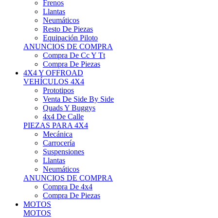
Neumáticos
Resto De Piezas
Equipación Piloto
ANUNCIOS DE COMPRA
Compra De Cc Y Tt
Compra De Piezas
4X4 Y OFFROAD
VEHÍCULOS 4X4
Prototipos
Venta De Side By Side
Quads Y Buggys
4x4 De Calle
PIEZAS PARA 4X4
Mecánica
Carrocería
Suspensiones
Llantas
Neumáticos
ANUNCIOS DE COMPRA
Compra De 4x4
Compra De Piezas
MOTOS
MOTOS
Motos De Circuito