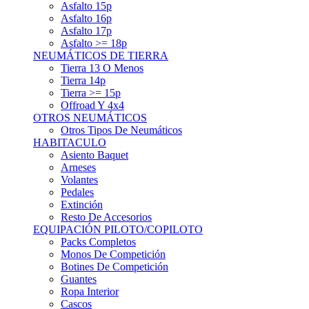
Asfalto 15p
Asfalto 16p
Asfalto 17p
Asfalto >= 18p
NEUMÁTICOS DE TIERRA
Tierra 13 O Menos
Tierra 14p
Tierra >= 15p
Offroad Y 4x4
OTROS NEUMÁTICOS
Otros Tipos De Neumáticos
HABITACULO
Asiento Baquet
Arneses
Volantes
Pedales
Extinción
Resto De Accesorios
EQUIPACIÓN PILOTO/COPILOTO
Packs Completos
Monos De Competición
Botines De Competición
Guantes
Ropa Interior
Cascos