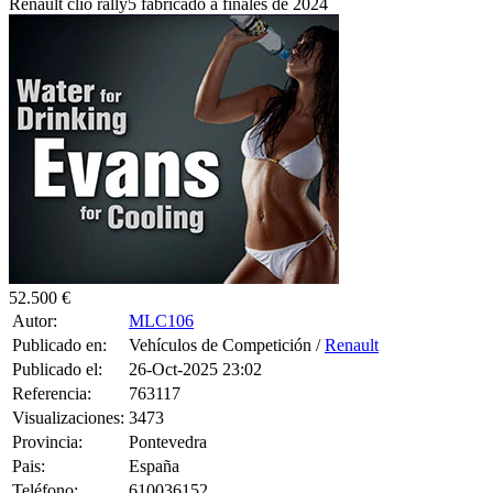
Renault clio rally5 fabricado a finales de 2024
52.500 €
Autor:
MLC106
Publicado en:
Vehículos de Competición /
Renault
Publicado el:
26-Oct-2025 23:02
Referencia:
763117
Visualizaciones:
3473
Provincia:
Pontevedra
Pais:
España
Teléfono:
610036152