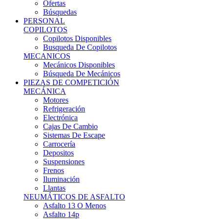
Ofertas
Búsquedas
PERSONAL
COPILOTOS
Copilotos Disponibles
Busqueda De Copilotos
MECANICOS
Mecánicos Disponibles
Búsqueda De Mecánicos
PIEZAS DE COMPETICIÓN
MECÁNICA
Motores
Refrigeración
Electrónica
Cajas De Cambio
Sistemas De Escape
Carrocería
Depositos
Suspensiones
Frenos
Iluminación
Llantas
NEUMÁTICOS DE ASFALTO
Asfalto 13 O Menos
Asfalto 14p