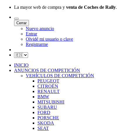
La mayor web de compra y
venta de Coches de Rally
.
Cerrar
Nuevo anuncio
Entrar
Olvidé mi usuario o clave
Registrarme
INICIO
ANUNCIOS DE COMPETICIÓN
VEHÍCULOS DE COMPETICIÓN
PEUGEOT
CITROËN
RENAULT
BMW
MITSUBISHI
SUBARU
FORD
PORSCHE
SKODA
SEAT