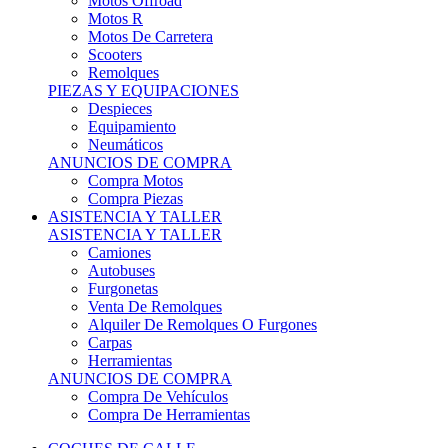
Motos Offroad
Motos R
Motos De Carretera
Scooters
Remolques
PIEZAS Y EQUIPACIONES
Despieces
Equipamiento
Neumáticos
ANUNCIOS DE COMPRA
Compra Motos
Compra Piezas
ASISTENCIA Y TALLER
ASISTENCIA Y TALLER
Camiones
Autobuses
Furgonetas
Venta De Remolques
Alquiler De Remolques O Furgones
Carpas
Herramientas
ANUNCIOS DE COMPRA
Compra De Vehículos
Compra De Herramientas