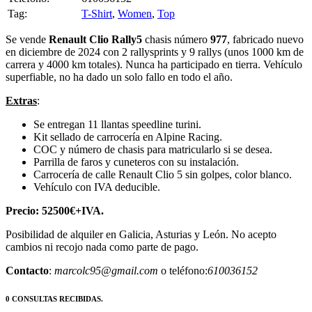
Tag:
T-Shirt
,
Women
,
Top
Se vende
Renault Clio Rally5
chasis número
977
, fabricado nuevo
en diciembre de 2024 con 2 rallysprints y 9 rallys (unos 1000 km de
carrera y 4000 km totales). Nunca ha participado en tierra. Vehículo
superfiable, no ha dado un solo fallo en todo el año.
Extras
:
Se entregan 11 llantas speedline turini.
Kit sellado de carrocería en Alpine Racing.
COC y número de chasis para matricularlo si se desea.
Parrilla de faros y cuneteros con su instalación.
Carrocería de calle Renault Clio 5 sin golpes, color blanco.
Vehículo con IVA deducible.
Precio: 52500€+IVA.
Posibilidad de alquiler en Galicia, Asturias y León. No acepto
cambios ni recojo nada como parte de pago.
Contacto
:
marcolc95@gmail.com
o teléfono:
610036152
0 CONSULTAS RECIBIDAS.