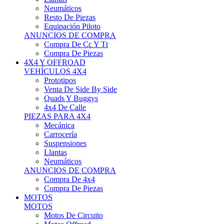
Neumáticos
Resto De Piezas
Equipación Piloto
ANUNCIOS DE COMPRA
Compra De Cc Y Tt
Compra De Piezas
4X4 Y OFFROAD
VEHÍCULOS 4X4
Prototipos
Venta De Side By Side
Quads Y Buggys
4x4 De Calle
PIEZAS PARA 4X4
Mecánica
Carrocería
Suspensiones
Llantas
Neumáticos
ANUNCIOS DE COMPRA
Compra De 4x4
Compra De Piezas
MOTOS
MOTOS
Motos De Circuito