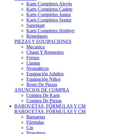
Karts Completos Alevín
Karts Completos Cadete
Karts Completos Junior
Karts Completos Senior
Superkart
Karts Completos Hobbye
Remolques
PIEZAS Y EQUIPACIONES
Mecanica
Chasis Y Repuestos
Frenos
Llantas
Neumáticos
Equipación Adultos
Equipación Niños
Resto De Piezas
ANUNCIOS DE COMPRA
Compra De Karts
Compra De Piezas
BARQUETAS, FÓRMULAS Y CM
BARQUETAS, FÓRMULAS Y CM
Barquetas
Fórmulas
Cm
Prototipos