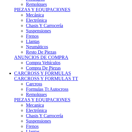
Remolques
PIEZAS Y EQUIPACIONES
Mecánica
Electrónica
Chasis Y Carrocería
Suspensiones
Frenos
Llantas
Neumáticos
Resto De Piezas
ANUNCIOS DE COMPRA
Compra Vehículos
Compra De Piezas
CARCROSS Y FÓRMULAS
CARCROSS Y FORMULAS TT
Carcross
Formulas Tt Autocross
Remolques
PIEZAS Y EQUIPACIONES
Mecanica
Electrónica
Chasis Y Carrocería
Suspensiones
Frenos
Llantas