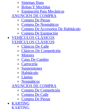
Sistemas Hans
Bolsas Y Mochilas
Equipación Para Mecánicos
ANUNCIOS DE COMPRA
Compra De Piezas
Compra De Neumáticos
Compra De Accesorios De Habitáculo
Compra De Equipación
VEHÍCULOS CLÁSICOS
VEHÍCULOS CLÁSICOS
Clásicos De Calle
Clásicos De Competición
Motores
Cajas De Cambio
Carrocería
Suspensiones
Habitáculo
Llantas
Neumáticos
ANUNCIOS DE COMPRA
Compra De Competición
Compra De Calle
Compra De Piezas
KARTING
KARTING