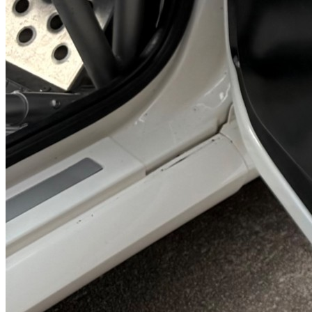
Renault clio r3 f2000
Posibilidad de cambio por 208r2 o clio rally5 se recoje vehículo
como parte de pago clio r3 f2000 •barras ast •motor f4r con
admisión de guillotina 260 cv •electrónica dta con pantalla y
botonera •caja de cambios secuencial transconcept de 6