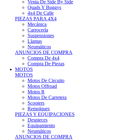
Motos Offroad
Motos R
Motos De Carretera
Scooters
Remolques
PIEZAS Y EQUIPACIONES
Despieces
Equipamiento
Neumáticos
ANUNCIOS DE COMPRA
Compra Motos
Compra Piezas
ASISTENCIA Y TALLER
ASISTENCIA Y TALLER
Camiones
Autobuses
Furgonetas
Venta De Remolques
Alquiler De Remolques O Furgones
Carpas
Herramientas
ANUNCIOS DE COMPRA
Compra De Vehículos
Compra De Herramientas