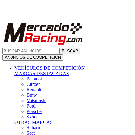
Citroën
Renault
Bmw
Mitsubishi
Ford
Porsche
Skoda
OTRAS MARCAS
Subaru
Seat
Opel
Volkswagen
Hyundai
Fiat, Alfa Romeo, Lancia, Jeep
Toyota
Suzuki
Honda
Mini
Dacia
Audi
Otras Marcas
ANUNCIOS DE COMPRA
Compra De Coches
ALQUILER VEHÍCULOS
ALQUILER VEHÍCULOS