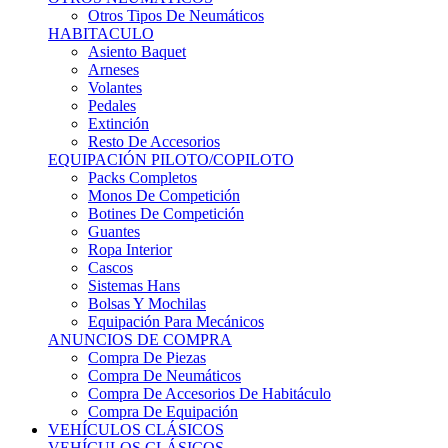
Sistemas Hans
Bolsas Y Mochilas
Equipación Para Mecánicos
ANUNCIOS DE COMPRA
Compra De Piezas
Compra De Neumáticos
Compra De Accesorios De Habitáculo
Compra De Equipación
VEHÍCULOS CLÁSICOS
VEHÍCULOS CLÁSICOS
Clásicos De Calle
Clásicos De Competición
Motores
Cajas De Cambio
Carrocería
Suspensiones
Habitáculo
Llantas
Neumáticos
ANUNCIOS DE COMPRA
Compra De Competición
Compra De Calle
Compra De Piezas
KARTING
KARTING