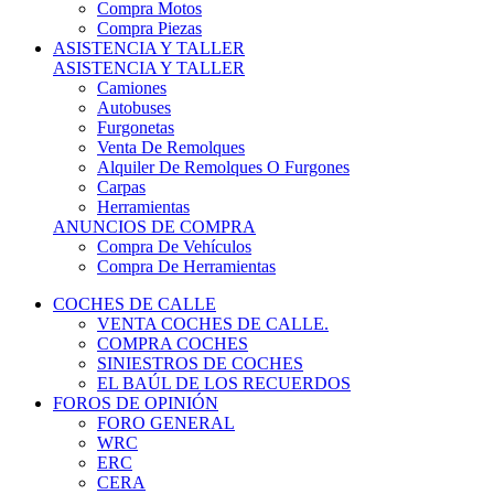
COCHES DE CALLE
VENTA COCHES DE CALLE.
COMPRA COCHES
SINIESTROS DE COCHES
EL BAÚL DE LOS RECUERDOS
FOROS DE OPINIÓN
FORO GENERAL
WRC
ERC
CERA
CERT - CERTT
CET / CER
FORO TÉCNICO
PRUEBAS DE VEHÍCULOS DE CALLE.
VIDEOS DE RALLY.
A CONTRATRAMO
TIENDA ONLINE
NUEVO ANUNCIO
Inicio
Vehículos de Competición