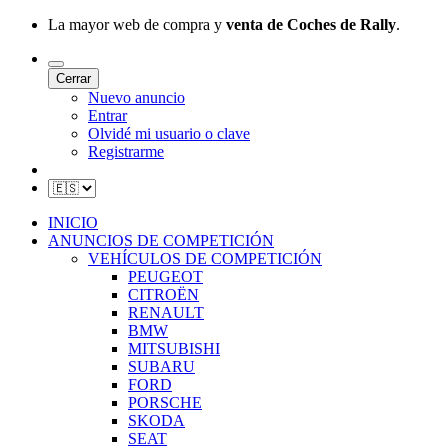
La mayor web de compra y
venta de Coches de Rally
.
Cerrar
Nuevo anuncio
Entrar
Olvidé mi usuario o clave
Registrarme
INICIO
ANUNCIOS DE COMPETICIÓN
VEHÍCULOS DE COMPETICIÓN
PEUGEOT
CITROËN
RENAULT
BMW
MITSUBISHI
SUBARU
FORD
PORSCHE
SKODA
SEAT