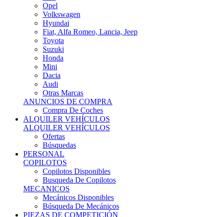
Ofertas
Búsquedas
PERSONAL
COPILOTOS
Copilotos Disponibles
Busqueda De Copilotos
MECANICOS
Mecánicos Disponibles
Búsqueda De Mecánicos
PIEZAS DE COMPETICIÓN
MECÁNICA
Motores
Refrigeración
Electrónica
Cajas De Cambio
Sistemas De Escape
Carrocería
Depositos
Suspensiones
Frenos
Iluminación
Llantas
NEUMÁTICOS DE ASFALTO
Asfalto 13 O Menos
Asfalto 14p