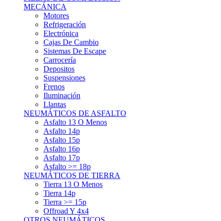
Asfalto 15p
Asfalto 16p
Asfalto 17p
Asfalto >= 18p
NEUMÁTICOS DE TIERRA
Tierra 13 O Menos
Tierra 14p
Tierra >= 15p
Offroad Y 4x4
OTROS NEUMÁTICOS
Otros Tipos De Neumáticos
HABITACULO
Asiento Baquet
Arneses
Volantes
Pedales
Extinción
Resto De Accesorios
EQUIPACIÓN PILOTO/COPILOTO
Packs Completos
Monos De Competición
Botines De Competición
Guantes
Ropa Interior
Cascos