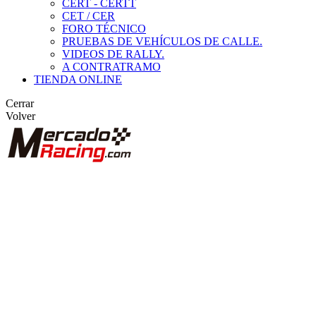
CERT - CERTT
CET / CER
FORO TÉCNICO
PRUEBAS DE VEHÍCULOS DE CALLE.
VIDEOS DE RALLY.
A CONTRATRAMO
TIENDA ONLINE
Cerrar
Volver
BUSCAR
ANUNCIOS DE COMPETICIÓN
VEHÍCULOS DE COMPETICIÓN
MARCAS DESTACADAS
Peugeot