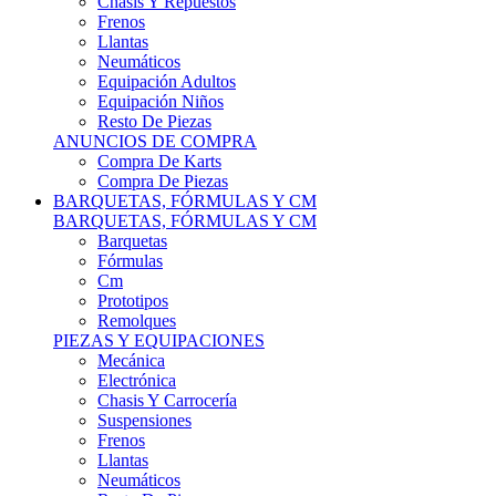
Remolques
PIEZAS Y EQUIPACIONES
Mecánica
Electrónica
Chasis Y Carrocería
Suspensiones
Frenos
Llantas
Neumáticos
Resto De Piezas
ANUNCIOS DE COMPRA
Compra Vehículos
Compra De Piezas
CARCROSS Y FÓRMULAS
CARCROSS Y FORMULAS TT
Carcross
Formulas Tt Autocross
Remolques
PIEZAS Y EQUIPACIONES
Mecanica
Electrónica
Chasis Y Carrocería
Suspensiones
Frenos
Llantas