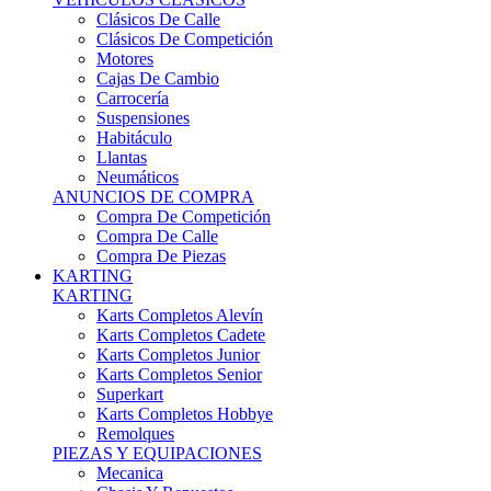
Karts Completos Alevín
Karts Completos Cadete
Karts Completos Junior
Karts Completos Senior
Superkart
Karts Completos Hobbye
Remolques
PIEZAS Y EQUIPACIONES
Mecanica
Chasis Y Repuestos
Frenos
Llantas
Neumáticos
Equipación Adultos
Equipación Niños
Resto De Piezas
ANUNCIOS DE COMPRA
Compra De Karts
Compra De Piezas
BARQUETAS, FÓRMULAS Y CM
BARQUETAS, FÓRMULAS Y CM
Barquetas
Fórmulas
Cm
Prototipos