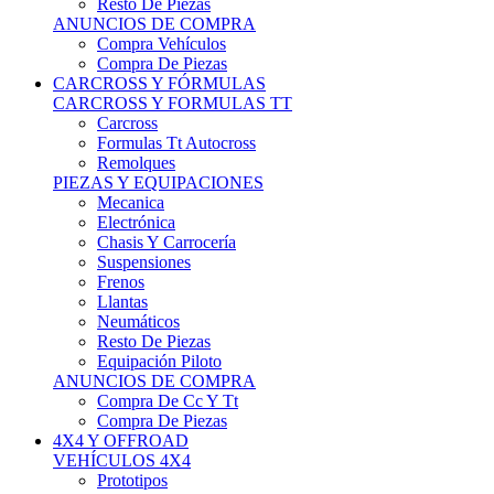
Neumáticos
Resto De Piezas
Equipación Piloto
ANUNCIOS DE COMPRA
Compra De Cc Y Tt
Compra De Piezas
4X4 Y OFFROAD
VEHÍCULOS 4X4
Prototipos
Venta De Side By Side
Quads Y Buggys
4x4 De Calle
PIEZAS PARA 4X4
Mecánica
Carrocería
Suspensiones
Llantas
Neumáticos
ANUNCIOS DE COMPRA
Compra De 4x4
Compra De Piezas
MOTOS
MOTOS
Motos De Circuito