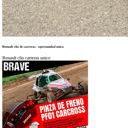
25 €
Autor:
TIOAUTOMOCIO
Publicado en:
Vehículos de Competición /
Renault
Publicado el:
24-Feb-2026 08:53
Referencia:
764823
Visualizaciones:
4040
Provincia:
Barcelona
Pais:
España
Teléfono:
699074350
Tag:
T-Shirt
,
Women
,
Top