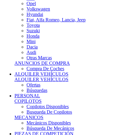
Ofertas
Búsquedas
PERSONAL
COPILOTOS
Copilotos Disponibles
Busqueda De Copilotos
MECANICOS
Mecánicos Disponibles
Búsqueda De Mecánicos
PIEZAS DE COMPETICIÓN
MECÁNICA
Motores
Refrigeración
Electrónica
Cajas De Cambio
Sistemas De Escape
Carrocería
Depositos
Suspensiones
Frenos
Iluminación
Llantas
NEUMÁTICOS DE ASFALTO
Asfalto 13 O Menos
Asfalto 14p