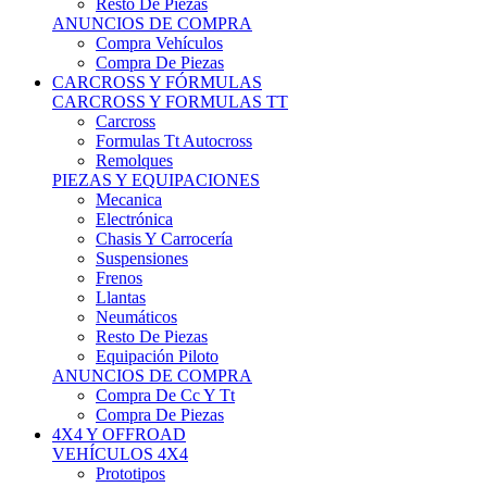
Neumáticos
Resto De Piezas
Equipación Piloto
ANUNCIOS DE COMPRA
Compra De Cc Y Tt
Compra De Piezas
4X4 Y OFFROAD
VEHÍCULOS 4X4
Prototipos
Venta De Side By Side
Quads Y Buggys
4x4 De Calle
PIEZAS PARA 4X4
Mecánica
Carrocería
Suspensiones
Llantas
Neumáticos
ANUNCIOS DE COMPRA
Compra De 4x4
Compra De Piezas
MOTOS
MOTOS
Motos De Circuito