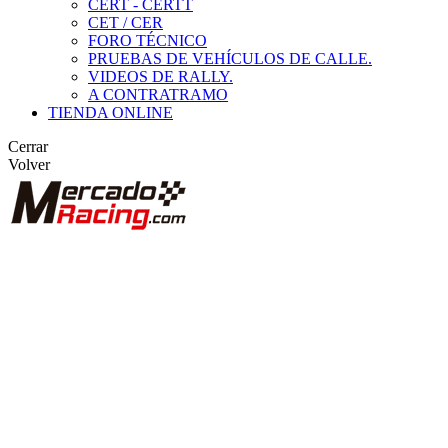
CERT - CERTT
CET / CER
FORO TÉCNICO
PRUEBAS DE VEHÍCULOS DE CALLE.
VIDEOS DE RALLY.
A CONTRATRAMO
TIENDA ONLINE
Cerrar
Volver
BUSCAR
ANUNCIOS DE COMPETICIÓN
VEHÍCULOS DE COMPETICIÓN
MARCAS DESTACADAS
Peugeot