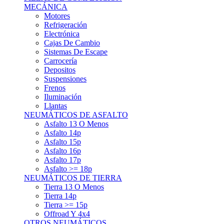
Asfalto 15p
Asfalto 16p
Asfalto 17p
Asfalto >= 18p
NEUMÁTICOS DE TIERRA
Tierra 13 O Menos
Tierra 14p
Tierra >= 15p
Offroad Y 4x4
OTROS NEUMÁTICOS
Otros Tipos De Neumáticos
HABITACULO
Asiento Baquet
Arneses
Volantes
Pedales
Extinción
Resto De Accesorios
EQUIPACIÓN PILOTO/COPILOTO
Packs Completos
Monos De Competición
Botines De Competición
Guantes
Ropa Interior
Cascos