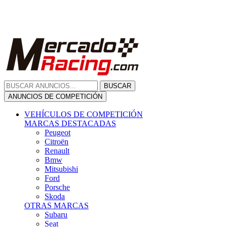
Citroën
Renault
Bmw
Mitsubishi
Ford
Porsche
Skoda
OTRAS MARCAS
Subaru
Seat
Opel
Volkswagen
Hyundai
Fiat, Alfa Romeo, Lancia, Jeep
Toyota
Suzuki
Honda
Mini
Dacia
Audi
Otras Marcas
ANUNCIOS DE COMPRA
Compra De Coches
ALQUILER VEHÍCULOS
ALQUILER VEHÍCULOS