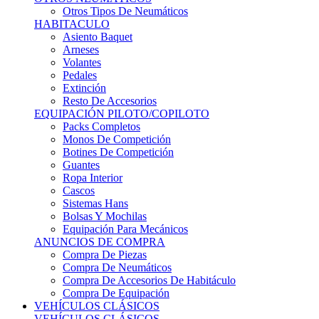
Sistemas Hans
Bolsas Y Mochilas
Equipación Para Mecánicos
ANUNCIOS DE COMPRA
Compra De Piezas
Compra De Neumáticos
Compra De Accesorios De Habitáculo
Compra De Equipación
VEHÍCULOS CLÁSICOS
VEHÍCULOS CLÁSICOS
Clásicos De Calle
Clásicos De Competición
Motores
Cajas De Cambio
Carrocería
Suspensiones
Habitáculo
Llantas
Neumáticos
ANUNCIOS DE COMPRA
Compra De Competición
Compra De Calle
Compra De Piezas
KARTING
KARTING