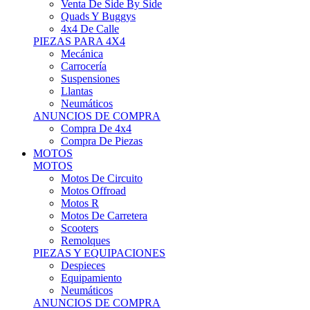
Motos Offroad
Motos R
Motos De Carretera
Scooters
Remolques
PIEZAS Y EQUIPACIONES
Despieces
Equipamiento
Neumáticos
ANUNCIOS DE COMPRA
Compra Motos
Compra Piezas
ASISTENCIA Y TALLER
ASISTENCIA Y TALLER
Camiones
Autobuses
Furgonetas
Venta De Remolques
Alquiler De Remolques O Furgones
Carpas
Herramientas
ANUNCIOS DE COMPRA
Compra De Vehículos
Compra De Herramientas