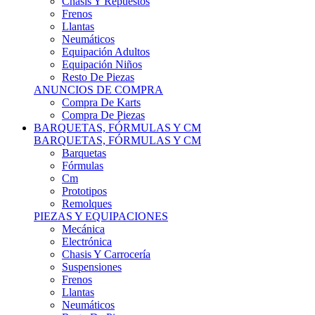
Remolques
PIEZAS Y EQUIPACIONES
Mecánica
Electrónica
Chasis Y Carrocería
Suspensiones
Frenos
Llantas
Neumáticos
Resto De Piezas
ANUNCIOS DE COMPRA
Compra Vehículos
Compra De Piezas
CARCROSS Y FÓRMULAS
CARCROSS Y FORMULAS TT
Carcross
Formulas Tt Autocross
Remolques
PIEZAS Y EQUIPACIONES
Mecanica
Electrónica
Chasis Y Carrocería
Suspensiones
Frenos
Llantas