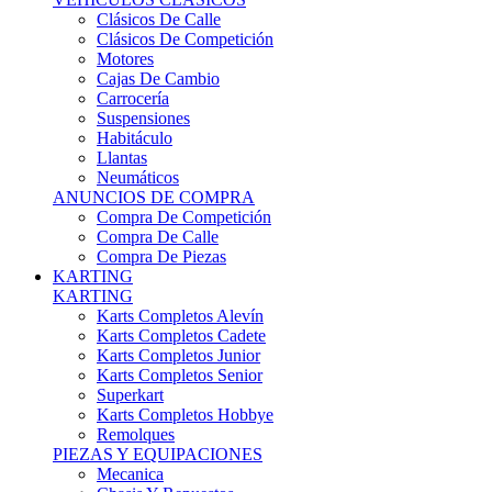
Karts Completos Alevín
Karts Completos Cadete
Karts Completos Junior
Karts Completos Senior
Superkart
Karts Completos Hobbye
Remolques
PIEZAS Y EQUIPACIONES
Mecanica
Chasis Y Repuestos
Frenos
Llantas
Neumáticos
Equipación Adultos
Equipación Niños
Resto De Piezas
ANUNCIOS DE COMPRA
Compra De Karts
Compra De Piezas
BARQUETAS, FÓRMULAS Y CM
BARQUETAS, FÓRMULAS Y CM
Barquetas
Fórmulas
Cm
Prototipos