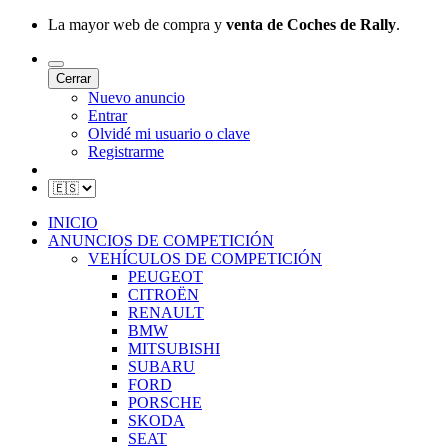
La mayor web de compra y
venta de Coches de Rally
.
Cerrar
Nuevo anuncio
Entrar
Olvidé mi usuario o clave
Registrarme
INICIO
ANUNCIOS DE COMPETICIÓN
VEHÍCULOS DE COMPETICIÓN
PEUGEOT
CITROËN
RENAULT
BMW
MITSUBISHI
SUBARU
FORD
PORSCHE
SKODA
SEAT