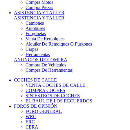
COCHES DE CALLE
VENTA COCHES DE CALLE.
COMPRA COCHES
SINIESTROS DE COCHES
EL BAÚL DE LOS RECUERDOS
FOROS DE OPINIÓN
FORO GENERAL
WRC
ERC
CERA
CERT - CERTT
CET / CER
FORO TÉCNICO
PRUEBAS DE VEHÍCULOS DE CALLE.
VIDEOS DE RALLY.
A CONTRATRAMO
TIENDA ONLINE
NUEVO ANUNCIO
Inicio
Vehículos de Competición