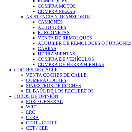
REMOLQUES
COMPRA MOTOS
COMPRA PIEZAS
ASISTENCIA Y TRANSPORTE
CAMIONES
AUTOBUSES
FURGONETAS
VENTA DE REMOLQUES
ALQUILER DE REMOLQUES O FURGONES
CARPAS
HERRAMIENTAS
COMPRA DE VEHÍCULOS
COMPRA DE HERRAMIENTAS
COCHES DE CALLE
VENTA COCHES DE CALLE.
COMPRA COCHES
SINIESTROS DE COCHES
EL BAÚL DE LOS RECUERDOS
FOROS DE OPINIÓN
FORO GENERAL
WRC
ERC
CERA
CERT - CERTT
CET / CER