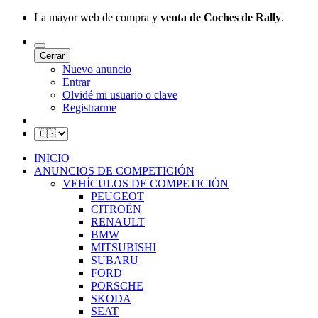
La mayor web de compra y
venta de Coches de Rally
.
Cerrar
Nuevo anuncio
Entrar
Olvidé mi usuario o clave
Registrarme
INICIO
ANUNCIOS DE COMPETICIÓN
VEHÍCULOS DE COMPETICIÓN
PEUGEOT
CITROËN
RENAULT
BMW
MITSUBISHI
SUBARU
FORD
PORSCHE
SKODA
SEAT