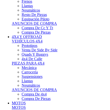
Neumáticos
Resto De Piezas
Equipación Piloto
ANUNCIOS DE COMPRA
Compra De Cc Y Tt
Compra De Piezas
4X4 Y OFFROAD
VEHÍCULOS 4X4
Prototipos
Venta De Side By Side
Quads Y Buggys
4x4 De Calle
PIEZAS PARA 4X4
Mecánica
Carrocería
Suspensiones
Llantas
Neumáticos
ANUNCIOS DE COMPRA
Compra De 4x4
Compra De Piezas
MOTOS
MOTOS
Motos De Circuito