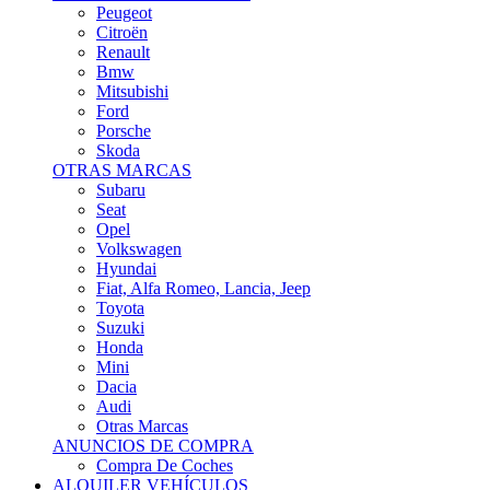
Citroën
Renault
Bmw
Mitsubishi
Ford
Porsche
Skoda
OTRAS MARCAS
Subaru
Seat
Opel
Volkswagen
Hyundai
Fiat, Alfa Romeo, Lancia, Jeep
Toyota
Suzuki
Honda
Mini
Dacia
Audi
Otras Marcas
ANUNCIOS DE COMPRA
Compra De Coches
ALQUILER VEHÍCULOS
ALQUILER VEHÍCULOS