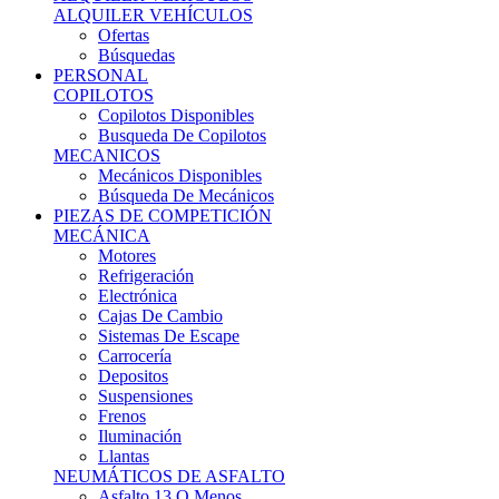
Ofertas
Búsquedas
PERSONAL
COPILOTOS
Copilotos Disponibles
Busqueda De Copilotos
MECANICOS
Mecánicos Disponibles
Búsqueda De Mecánicos
PIEZAS DE COMPETICIÓN
MECÁNICA
Motores
Refrigeración
Electrónica
Cajas De Cambio
Sistemas De Escape
Carrocería
Depositos
Suspensiones
Frenos
Iluminación
Llantas
NEUMÁTICOS DE ASFALTO
Asfalto 13 O Menos
Asfalto 14p