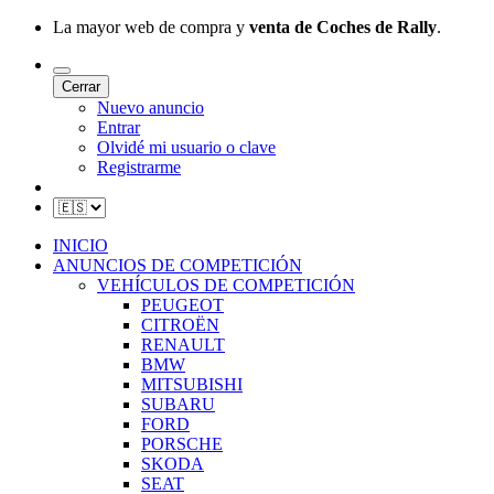
La mayor web de compra y
venta de Coches de Rally
.
Cerrar
Nuevo anuncio
Entrar
Olvidé mi usuario o clave
Registrarme
INICIO
ANUNCIOS DE COMPETICIÓN
VEHÍCULOS DE COMPETICIÓN
PEUGEOT
CITROËN
RENAULT
BMW
MITSUBISHI
SUBARU
FORD
PORSCHE
SKODA
SEAT