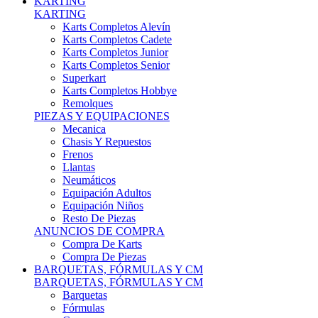
Karts Completos Alevín
Karts Completos Cadete
Karts Completos Junior
Karts Completos Senior
Superkart
Karts Completos Hobbye
Remolques
PIEZAS Y EQUIPACIONES
Mecanica
Chasis Y Repuestos
Frenos
Llantas
Neumáticos
Equipación Adultos
Equipación Niños
Resto De Piezas
ANUNCIOS DE COMPRA
Compra De Karts
Compra De Piezas
BARQUETAS, FÓRMULAS Y CM
BARQUETAS, FÓRMULAS Y CM
Barquetas
Fórmulas
Cm
Prototipos