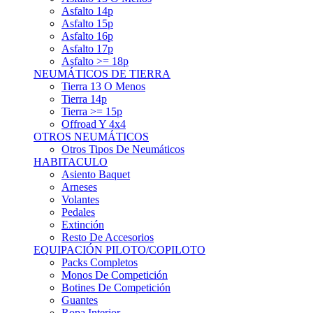
Asfalto 15p
Asfalto 16p
Asfalto 17p
Asfalto >= 18p
NEUMÁTICOS DE TIERRA
Tierra 13 O Menos
Tierra 14p
Tierra >= 15p
Offroad Y 4x4
OTROS NEUMÁTICOS
Otros Tipos De Neumáticos
HABITACULO
Asiento Baquet
Arneses
Volantes
Pedales
Extinción
Resto De Accesorios
EQUIPACIÓN PILOTO/COPILOTO
Packs Completos
Monos De Competición
Botines De Competición
Guantes
Ropa Interior
Cascos