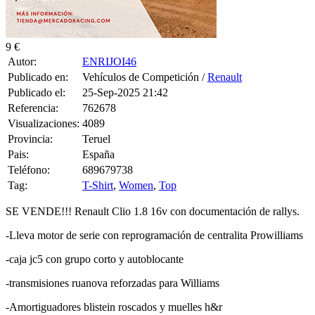
9 €
Autor:
ENRIJOI46
Publicado en:
Vehículos de Competición /
Renault
Publicado el:
25-Sep-2025 21:42
Referencia:
762678
Visualizaciones:
4089
Provincia:
Teruel
Pais:
España
Teléfono:
689679738
Tag:
T-Shirt
,
Women
,
Top
SE VENDE!!! Renault Clio 1.8 16v con documentación de rallys.
-Lleva motor de serie con reprogramación de centralita Prowilliams
-caja jc5 con grupo corto y autoblocante
-transmisiones ruanova reforzadas para Williams
-Amortiguadores blistein roscados y muelles h&r
-Ancho de vías de Williams