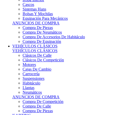
Sistemas Hans
Bolsas Y Mochilas
Equipación Para Mecánicos
ANUNCIOS DE COMPRA
Compra De Piezas
Compra De Neumáticos
Compra De Accesorios De Habitáculo
Compra De Equipación
VEHÍCULOS CLÁSICOS
VEHÍCULOS CLÁSICOS
Clásicos De Calle
Clásicos De Competición
Motores
Cajas De Cambio
Carrocería
Suspensiones
Habitáculo
Llantas
Neumáticos
ANUNCIOS DE COMPRA
Compra De Competición
Compra De Calle
Compra De Piezas
KARTING
KARTING