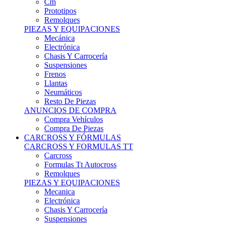
Remolques
PIEZAS Y EQUIPACIONES
Mecánica
Electrónica
Chasis Y Carrocería
Suspensiones
Frenos
Llantas
Neumáticos
Resto De Piezas
ANUNCIOS DE COMPRA
Compra Vehículos
Compra De Piezas
CARCROSS Y FÓRMULAS
CARCROSS Y FORMULAS TT
Carcross
Formulas Tt Autocross
Remolques
PIEZAS Y EQUIPACIONES
Mecanica
Electrónica
Chasis Y Carrocería
Suspensiones
Frenos
Llantas