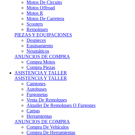
Motos Offroad
Motos R
Motos De Carretera
Scooters
Remolques
PIEZAS Y EQUIPACIONES
Despieces
Equipamiento
Neumáticos
ANUNCIOS DE COMPRA
Compra Motos
Compra Piezas
ASISTENCIA Y TALLER
ASISTENCIA Y TALLER
Camiones
Autobuses
Furgonetas
Venta De Remolques
Alquiler De Remolques O Furgones
Carpas
Herramientas
ANUNCIOS DE COMPRA
Compra De Vehículos
Compra De Herramientas