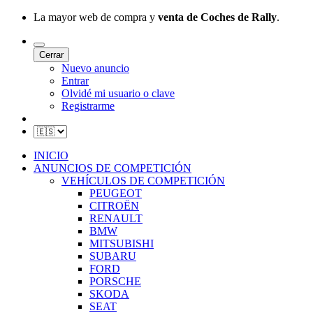
La mayor web de compra y
venta de Coches de Rally
.
Cerrar
Nuevo anuncio
Entrar
Olvidé mi usuario o clave
Registrarme
INICIO
ANUNCIOS DE COMPETICIÓN
VEHÍCULOS DE COMPETICIÓN
PEUGEOT
CITROËN
RENAULT
BMW
MITSUBISHI
SUBARU
FORD
PORSCHE
SKODA
SEAT