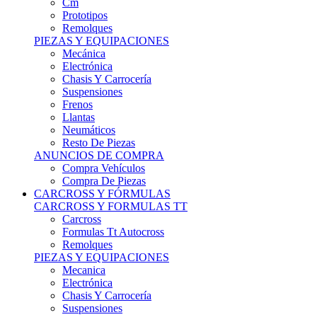
Remolques
PIEZAS Y EQUIPACIONES
Mecánica
Electrónica
Chasis Y Carrocería
Suspensiones
Frenos
Llantas
Neumáticos
Resto De Piezas
ANUNCIOS DE COMPRA
Compra Vehículos
Compra De Piezas
CARCROSS Y FÓRMULAS
CARCROSS Y FORMULAS TT
Carcross
Formulas Tt Autocross
Remolques
PIEZAS Y EQUIPACIONES
Mecanica
Electrónica
Chasis Y Carrocería
Suspensiones
Frenos
Llantas