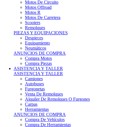
Motos Offroad
Motos R
Motos De Carretera
Scooters
Remolques
PIEZAS Y EQUIPACIONES
Despieces
Equipamiento
Neumáticos
ANUNCIOS DE COMPRA
Compra Motos
Compra Piezas
ASISTENCIA Y TALLER
ASISTENCIA Y TALLER
Camiones
Autobuses
Furgonetas
Venta De Remolques
Alquiler De Remolques O Furgones
Carpas
Herramientas
ANUNCIOS DE COMPRA
Compra De Vehículos
Compra De Herramientas