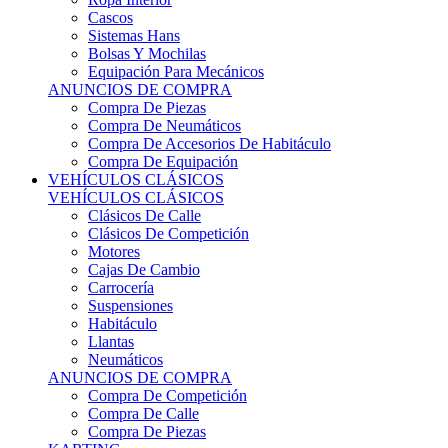
Sistemas Hans
Bolsas Y Mochilas
Equipación Para Mecánicos
ANUNCIOS DE COMPRA
Compra De Piezas
Compra De Neumáticos
Compra De Accesorios De Habitáculo
Compra De Equipación
VEHÍCULOS CLÁSICOS
VEHÍCULOS CLÁSICOS
Clásicos De Calle
Clásicos De Competición
Motores
Cajas De Cambio
Carrocería
Suspensiones
Habitáculo
Llantas
Neumáticos
ANUNCIOS DE COMPRA
Compra De Competición
Compra De Calle
Compra De Piezas
KARTING
KARTING