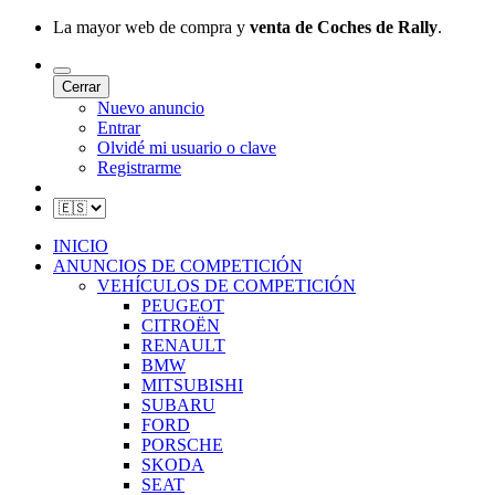
La mayor web de compra y
venta de Coches de Rally
.
Cerrar
Nuevo anuncio
Entrar
Olvidé mi usuario o clave
Registrarme
INICIO
ANUNCIOS DE COMPETICIÓN
VEHÍCULOS DE COMPETICIÓN
PEUGEOT
CITROËN
RENAULT
BMW
MITSUBISHI
SUBARU
FORD
PORSCHE
SKODA
SEAT