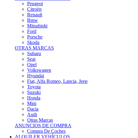
Citroën
Renault
Bmw
Mitsubishi
Ford
Porsche
Skoda
OTRAS MARCAS
Subaru
Seat
Opel
Volkswagen
Hyundai
Fiat, Alfa Romeo, Lancia, Jeep
Toyota
Suzuki
Honda
Mini
Dacia
Audi
Otras Marcas
ANUNCIOS DE COMPRA
Compra De Coches
ALQUILER VEHÍCULOS
ALQUILER VEHÍCULOS