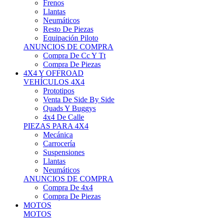
Neumáticos
Resto De Piezas
Equipación Piloto
ANUNCIOS DE COMPRA
Compra De Cc Y Tt
Compra De Piezas
4X4 Y OFFROAD
VEHÍCULOS 4X4
Prototipos
Venta De Side By Side
Quads Y Buggys
4x4 De Calle
PIEZAS PARA 4X4
Mecánica
Carrocería
Suspensiones
Llantas
Neumáticos
ANUNCIOS DE COMPRA
Compra De 4x4
Compra De Piezas
MOTOS
MOTOS
Motos De Circuito