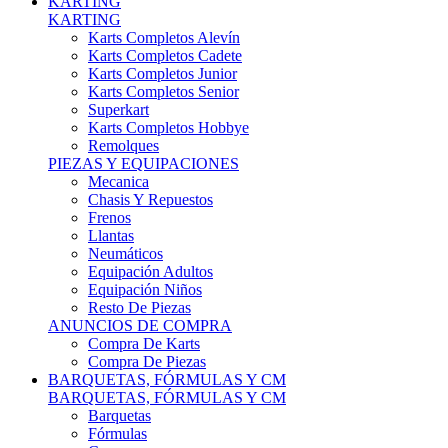
Karts Completos Alevín
Karts Completos Cadete
Karts Completos Junior
Karts Completos Senior
Superkart
Karts Completos Hobbye
Remolques
PIEZAS Y EQUIPACIONES
Mecanica
Chasis Y Repuestos
Frenos
Llantas
Neumáticos
Equipación Adultos
Equipación Niños
Resto De Piezas
ANUNCIOS DE COMPRA
Compra De Karts
Compra De Piezas
BARQUETAS, FÓRMULAS Y CM
BARQUETAS, FÓRMULAS Y CM
Barquetas
Fórmulas
Cm
Prototipos