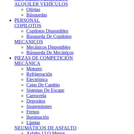
Ofertas
Búsquedas
PERSONAL
COPILOTOS
Copilotos Disponibles
Busqueda De Copilotos
MECANICOS
Mecánicos Disponibles
Búsqueda De Mecánicos
PIEZAS DE COMPETICIÓN
MECÁNICA
Motores
Refrigeración
Electrónica
Cajas De Cambio
Sistemas De Escape
Carrocería
Depositos
Suspensiones
Frenos
Iluminación
Llantas
NEUMÁTICOS DE ASFALTO
Asfalto 13 O Menos
Asfalto 14p