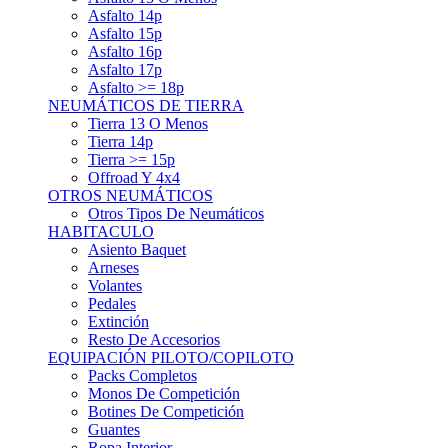
Asfalto 15p
Asfalto 16p
Asfalto 17p
Asfalto >= 18p
NEUMÁTICOS DE TIERRA
Tierra 13 O Menos
Tierra 14p
Tierra >= 15p
Offroad Y 4x4
OTROS NEUMÁTICOS
Otros Tipos De Neumáticos
HABITACULO
Asiento Baquet
Arneses
Volantes
Pedales
Extinción
Resto De Accesorios
EQUIPACIÓN PILOTO/COPILOTO
Packs Completos
Monos De Competición
Botines De Competición
Guantes
Ropa Interior
Cascos