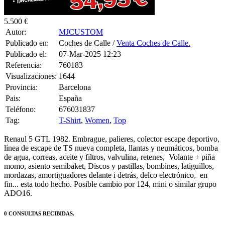
5.500 €
Autor:
MJCUSTOM
Publicado en:
Coches de Calle /
Venta Coches de Calle.
Publicado el:
07-Mar-2025 12:23
Referencia:
760183
Visualizaciones:
1644
Provincia:
Barcelona
Pais:
España
Teléfono:
676031837
Tag:
T-Shirt
,
Women
,
Top
Renaul 5 GTL 1982. Embrague, palieres, colector escape deportivo,
línea de escape de TS nueva completa, llantas y neumáticos, bomba
de agua, correas, aceite y filtros, valvulina, retenes, Volante + piña
momo, asiento semibaket, Discos y pastillas, bombines, latiguillos,
mordazas, amortiguadores delante i detrás, delco electrónico, en
fin... esta todo hecho. Posible cambio por 124, mini o similar grupo
ADO16.
0 CONSULTAS RECIBIDAS.
HACER UNA PREGUNTA