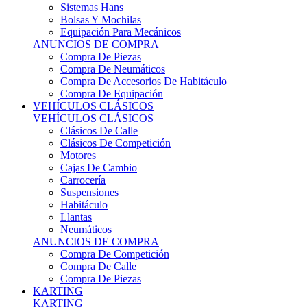
Sistemas Hans
Bolsas Y Mochilas
Equipación Para Mecánicos
ANUNCIOS DE COMPRA
Compra De Piezas
Compra De Neumáticos
Compra De Accesorios De Habitáculo
Compra De Equipación
VEHÍCULOS CLÁSICOS
VEHÍCULOS CLÁSICOS
Clásicos De Calle
Clásicos De Competición
Motores
Cajas De Cambio
Carrocería
Suspensiones
Habitáculo
Llantas
Neumáticos
ANUNCIOS DE COMPRA
Compra De Competición
Compra De Calle
Compra De Piezas
KARTING
KARTING