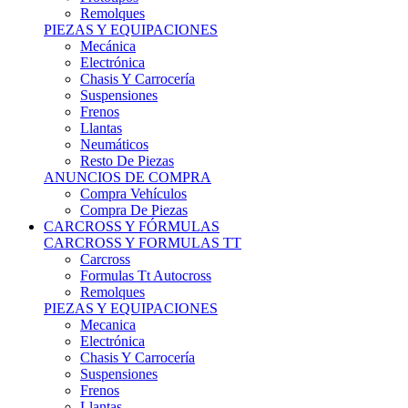
Remolques
PIEZAS Y EQUIPACIONES
Mecánica
Electrónica
Chasis Y Carrocería
Suspensiones
Frenos
Llantas
Neumáticos
Resto De Piezas
ANUNCIOS DE COMPRA
Compra Vehículos
Compra De Piezas
CARCROSS Y FÓRMULAS
CARCROSS Y FORMULAS TT
Carcross
Formulas Tt Autocross
Remolques
PIEZAS Y EQUIPACIONES
Mecanica
Electrónica
Chasis Y Carrocería
Suspensiones
Frenos
Llantas