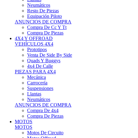
Neumáticos
Resto De Piezas
Equipación Piloto
ANUNCIOS DE COMPRA
Compra De Cc Y Tt
Compra De Piezas
4X4 Y OFFROAD
VEHÍCULOS 4X4
Prototipos
Venta De Side By Side
Quads Y Buggys
4x4 De Calle
PIEZAS PARA 4X4
Mecánica
Carrocería
Suspensiones
Llantas
Neumáticos
ANUNCIOS DE COMPRA
Compra De 4x4
Compra De Piezas
MOTOS
MOTOS
Motos De Circuito