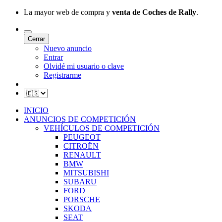
La mayor web de compra y
venta de Coches de Rally
.
Cerrar
Nuevo anuncio
Entrar
Olvidé mi usuario o clave
Registrarme
INICIO
ANUNCIOS DE COMPETICIÓN
VEHÍCULOS DE COMPETICIÓN
PEUGEOT
CITROËN
RENAULT
BMW
MITSUBISHI
SUBARU
FORD
PORSCHE
SKODA
SEAT