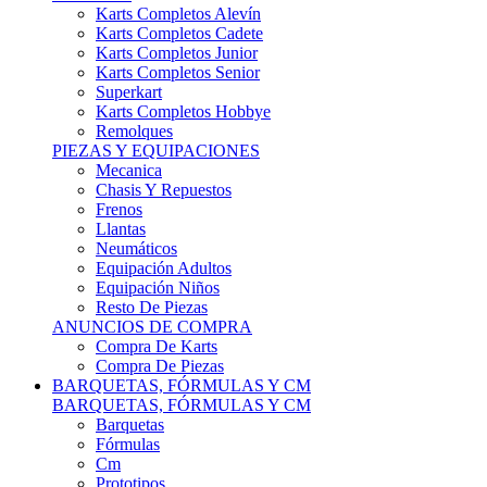
Karts Completos Alevín
Karts Completos Cadete
Karts Completos Junior
Karts Completos Senior
Superkart
Karts Completos Hobbye
Remolques
PIEZAS Y EQUIPACIONES
Mecanica
Chasis Y Repuestos
Frenos
Llantas
Neumáticos
Equipación Adultos
Equipación Niños
Resto De Piezas
ANUNCIOS DE COMPRA
Compra De Karts
Compra De Piezas
BARQUETAS, FÓRMULAS Y CM
BARQUETAS, FÓRMULAS Y CM
Barquetas
Fórmulas
Cm
Prototipos