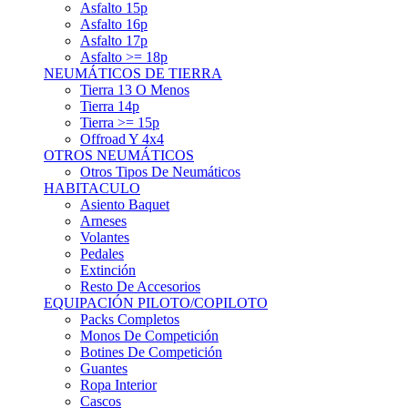
Asfalto 15p
Asfalto 16p
Asfalto 17p
Asfalto >= 18p
NEUMÁTICOS DE TIERRA
Tierra 13 O Menos
Tierra 14p
Tierra >= 15p
Offroad Y 4x4
OTROS NEUMÁTICOS
Otros Tipos De Neumáticos
HABITACULO
Asiento Baquet
Arneses
Volantes
Pedales
Extinción
Resto De Accesorios
EQUIPACIÓN PILOTO/COPILOTO
Packs Completos
Monos De Competición
Botines De Competición
Guantes
Ropa Interior
Cascos