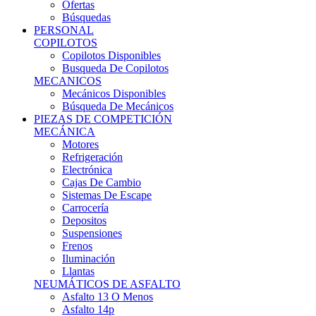
Ofertas
Búsquedas
PERSONAL
COPILOTOS
Copilotos Disponibles
Busqueda De Copilotos
MECANICOS
Mecánicos Disponibles
Búsqueda De Mecánicos
PIEZAS DE COMPETICIÓN
MECÁNICA
Motores
Refrigeración
Electrónica
Cajas De Cambio
Sistemas De Escape
Carrocería
Depositos
Suspensiones
Frenos
Iluminación
Llantas
NEUMÁTICOS DE ASFALTO
Asfalto 13 O Menos
Asfalto 14p