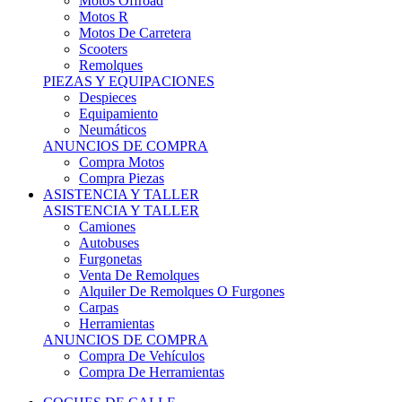
Motos Offroad
Motos R
Motos De Carretera
Scooters
Remolques
PIEZAS Y EQUIPACIONES
Despieces
Equipamiento
Neumáticos
ANUNCIOS DE COMPRA
Compra Motos
Compra Piezas
ASISTENCIA Y TALLER
ASISTENCIA Y TALLER
Camiones
Autobuses
Furgonetas
Venta De Remolques
Alquiler De Remolques O Furgones
Carpas
Herramientas
ANUNCIOS DE COMPRA
Compra De Vehículos
Compra De Herramientas