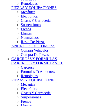
Remolques
PIEZAS Y EQUIPACIONES
Mecánica
Electrónica
Chasis Y Carrocería
Suspensiones
Frenos
Llantas
Neumáticos
Resto De Piezas
ANUNCIOS DE COMPRA
Compra Vehículos
Compra De Piezas
CARCROSS Y FÓRMULAS
CARCROSS Y FORMULAS TT
Carcross
Formulas Tt Autocross
Remolques
PIEZAS Y EQUIPACIONES
Mecanica
Electrónica
Chasis Y Carrocería
Suspensiones
Frenos
Llantas