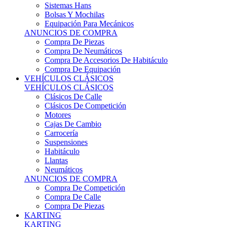
Sistemas Hans
Bolsas Y Mochilas
Equipación Para Mecánicos
ANUNCIOS DE COMPRA
Compra De Piezas
Compra De Neumáticos
Compra De Accesorios De Habitáculo
Compra De Equipación
VEHÍCULOS CLÁSICOS
VEHÍCULOS CLÁSICOS
Clásicos De Calle
Clásicos De Competición
Motores
Cajas De Cambio
Carrocería
Suspensiones
Habitáculo
Llantas
Neumáticos
ANUNCIOS DE COMPRA
Compra De Competición
Compra De Calle
Compra De Piezas
KARTING
KARTING