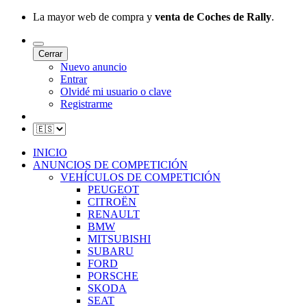
La mayor web de compra y
venta de Coches de Rally
.
Cerrar
Nuevo anuncio
Entrar
Olvidé mi usuario o clave
Registrarme
INICIO
ANUNCIOS DE COMPETICIÓN
VEHÍCULOS DE COMPETICIÓN
PEUGEOT
CITROËN
RENAULT
BMW
MITSUBISHI
SUBARU
FORD
PORSCHE
SKODA
SEAT