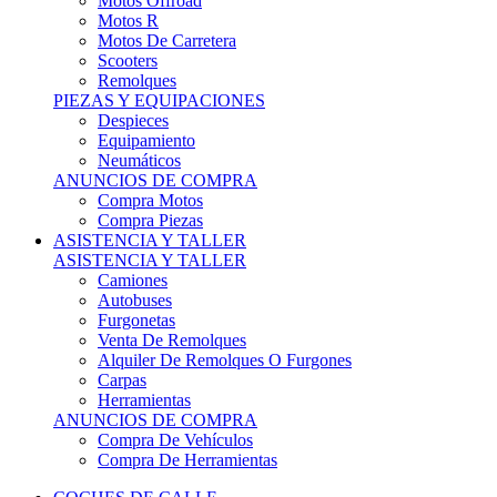
Motos Offroad
Motos R
Motos De Carretera
Scooters
Remolques
PIEZAS Y EQUIPACIONES
Despieces
Equipamiento
Neumáticos
ANUNCIOS DE COMPRA
Compra Motos
Compra Piezas
ASISTENCIA Y TALLER
ASISTENCIA Y TALLER
Camiones
Autobuses
Furgonetas
Venta De Remolques
Alquiler De Remolques O Furgones
Carpas
Herramientas
ANUNCIOS DE COMPRA
Compra De Vehículos
Compra De Herramientas