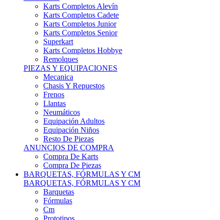
Karts Completos Alevín
Karts Completos Cadete
Karts Completos Junior
Karts Completos Senior
Superkart
Karts Completos Hobbye
Remolques
PIEZAS Y EQUIPACIONES
Mecanica
Chasis Y Repuestos
Frenos
Llantas
Neumáticos
Equipación Adultos
Equipación Niños
Resto De Piezas
ANUNCIOS DE COMPRA
Compra De Karts
Compra De Piezas
BARQUETAS, FÓRMULAS Y CM
BARQUETAS, FÓRMULAS Y CM
Barquetas
Fórmulas
Cm
Prototipos