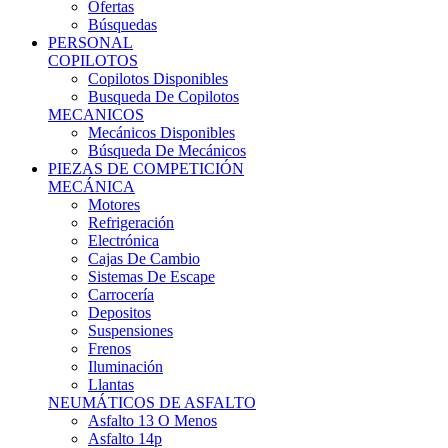
Ofertas
Búsquedas
PERSONAL
COPILOTOS
Copilotos Disponibles
Busqueda De Copilotos
MECANICOS
Mecánicos Disponibles
Búsqueda De Mecánicos
PIEZAS DE COMPETICIÓN
MECÁNICA
Motores
Refrigeración
Electrónica
Cajas De Cambio
Sistemas De Escape
Carrocería
Depositos
Suspensiones
Frenos
Iluminación
Llantas
NEUMÁTICOS DE ASFALTO
Asfalto 13 O Menos
Asfalto 14p