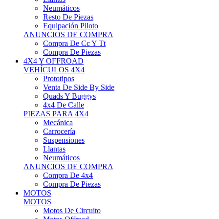
Neumáticos
Resto De Piezas
Equipación Piloto
ANUNCIOS DE COMPRA
Compra De Cc Y Tt
Compra De Piezas
4X4 Y OFFROAD
VEHÍCULOS 4X4
Prototipos
Venta De Side By Side
Quads Y Buggys
4x4 De Calle
PIEZAS PARA 4X4
Mecánica
Carrocería
Suspensiones
Llantas
Neumáticos
ANUNCIOS DE COMPRA
Compra De 4x4
Compra De Piezas
MOTOS
MOTOS
Motos De Circuito