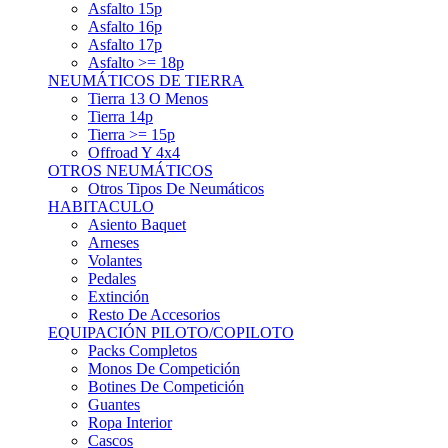
Asfalto 15p
Asfalto 16p
Asfalto 17p
Asfalto >= 18p
NEUMÁTICOS DE TIERRA
Tierra 13 O Menos
Tierra 14p
Tierra >= 15p
Offroad Y 4x4
OTROS NEUMÁTICOS
Otros Tipos De Neumáticos
HABITACULO
Asiento Baquet
Arneses
Volantes
Pedales
Extinción
Resto De Accesorios
EQUIPACIÓN PILOTO/COPILOTO
Packs Completos
Monos De Competición
Botines De Competición
Guantes
Ropa Interior
Cascos