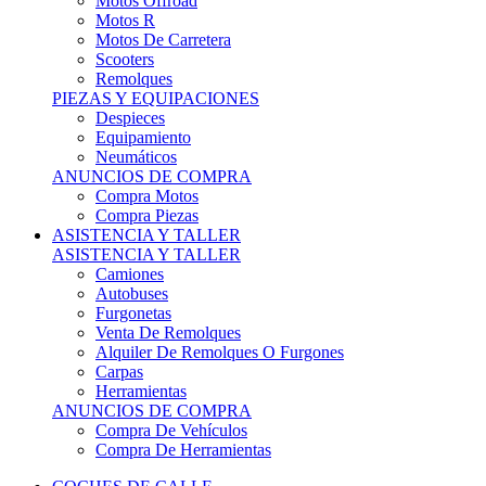
Motos Offroad
Motos R
Motos De Carretera
Scooters
Remolques
PIEZAS Y EQUIPACIONES
Despieces
Equipamiento
Neumáticos
ANUNCIOS DE COMPRA
Compra Motos
Compra Piezas
ASISTENCIA Y TALLER
ASISTENCIA Y TALLER
Camiones
Autobuses
Furgonetas
Venta De Remolques
Alquiler De Remolques O Furgones
Carpas
Herramientas
ANUNCIOS DE COMPRA
Compra De Vehículos
Compra De Herramientas