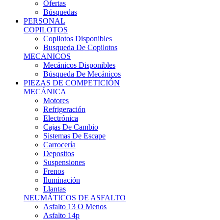
Ofertas
Búsquedas
PERSONAL
COPILOTOS
Copilotos Disponibles
Busqueda De Copilotos
MECANICOS
Mecánicos Disponibles
Búsqueda De Mecánicos
PIEZAS DE COMPETICIÓN
MECÁNICA
Motores
Refrigeración
Electrónica
Cajas De Cambio
Sistemas De Escape
Carrocería
Depositos
Suspensiones
Frenos
Iluminación
Llantas
NEUMÁTICOS DE ASFALTO
Asfalto 13 O Menos
Asfalto 14p