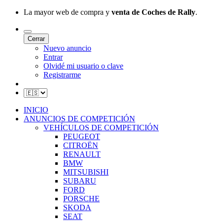
La mayor web de compra y
venta de Coches de Rally
.
Cerrar
Nuevo anuncio
Entrar
Olvidé mi usuario o clave
Registrarme
INICIO
ANUNCIOS DE COMPETICIÓN
VEHÍCULOS DE COMPETICIÓN
PEUGEOT
CITROËN
RENAULT
BMW
MITSUBISHI
SUBARU
FORD
PORSCHE
SKODA
SEAT