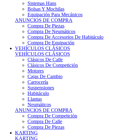
Sistemas Hans
Bolsas Y Mochilas
Equipación Para Mecánicos
ANUNCIOS DE COMPRA
Compra De Piezas
Compra De Neumáticos
Compra De Accesorios De Habitáculo
Compra De Equipación
VEHÍCULOS CLÁSICOS
VEHÍCULOS CLÁSICOS
Clásicos De Calle
Clásicos De Competición
Motores
Cajas De Cambio
Carrocería
Suspensiones
Habitáculo
Llantas
Neumáticos
ANUNCIOS DE COMPRA
Compra De Competición
Compra De Calle
Compra De Piezas
KARTING
KARTING