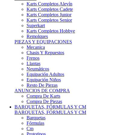
Karts Completos Alevín
Karts Completos Cadete
Karts Completos Junior
Karts Completos Senior
Superkart
Karts Completos Hobbye
Remolques
PIEZAS Y EQUIPACIONES
Mecanica
Chasis Y Repuestos
Frenos
Llantas
Neumáticos
Equipación Adultos
Equipación Niños
Resto De Piezas
ANUNCIOS DE COMPRA
Compra De Karts
Compra De Piezas
BARQUETAS, FÓRMULAS Y CM
BARQUETAS, FÓRMULAS Y CM
Barquetas
Fórmulas
Cm
Prototipos