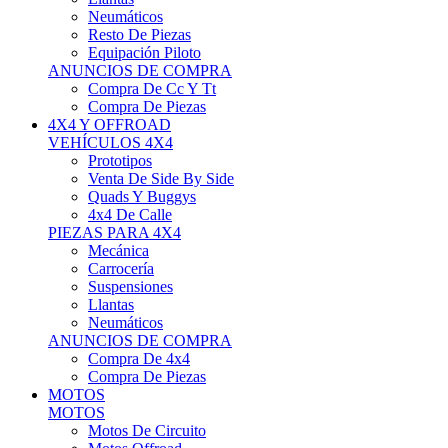
Neumáticos
Resto De Piezas
Equipación Piloto
ANUNCIOS DE COMPRA
Compra De Cc Y Tt
Compra De Piezas
4X4 Y OFFROAD
VEHÍCULOS 4X4
Prototipos
Venta De Side By Side
Quads Y Buggys
4x4 De Calle
PIEZAS PARA 4X4
Mecánica
Carrocería
Suspensiones
Llantas
Neumáticos
ANUNCIOS DE COMPRA
Compra De 4x4
Compra De Piezas
MOTOS
MOTOS
Motos De Circuito