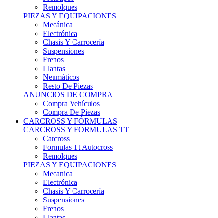
Remolques
PIEZAS Y EQUIPACIONES
Mecánica
Electrónica
Chasis Y Carrocería
Suspensiones
Frenos
Llantas
Neumáticos
Resto De Piezas
ANUNCIOS DE COMPRA
Compra Vehículos
Compra De Piezas
CARCROSS Y FÓRMULAS
CARCROSS Y FORMULAS TT
Carcross
Formulas Tt Autocross
Remolques
PIEZAS Y EQUIPACIONES
Mecanica
Electrónica
Chasis Y Carrocería
Suspensiones
Frenos
Llantas