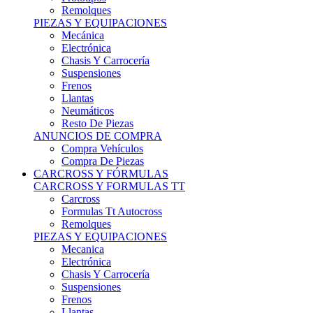
Remolques
PIEZAS Y EQUIPACIONES
Mecánica
Electrónica
Chasis Y Carrocería
Suspensiones
Frenos
Llantas
Neumáticos
Resto De Piezas
ANUNCIOS DE COMPRA
Compra Vehículos
Compra De Piezas
CARCROSS Y FÓRMULAS
CARCROSS Y FORMULAS TT
Carcross
Formulas Tt Autocross
Remolques
PIEZAS Y EQUIPACIONES
Mecanica
Electrónica
Chasis Y Carrocería
Suspensiones
Frenos
Llantas