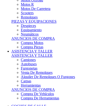
Motos Offroad
Motos R
Motos De Carretera
Scooters
Remolques
PIEZAS Y EQUIPACIONES
Despieces
Equipamiento
Neumáticos
ANUNCIOS DE COMPRA
Compra Motos
Compra Piezas
ASISTENCIA Y TALLER
ASISTENCIA Y TALLER
Camiones
Autobuses
Furgonetas
Venta De Remolques
Alquiler De Remolques O Furgones
Carpas
Herramientas
ANUNCIOS DE COMPRA
Compra De Vehículos
Compra De Herramientas