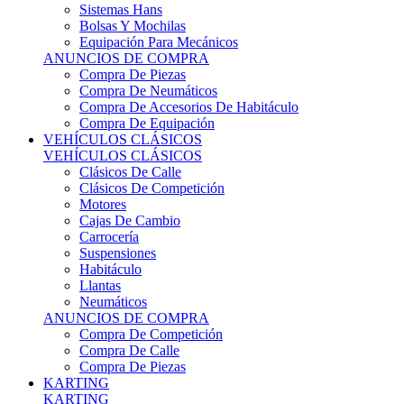
Sistemas Hans
Bolsas Y Mochilas
Equipación Para Mecánicos
ANUNCIOS DE COMPRA
Compra De Piezas
Compra De Neumáticos
Compra De Accesorios De Habitáculo
Compra De Equipación
VEHÍCULOS CLÁSICOS
VEHÍCULOS CLÁSICOS
Clásicos De Calle
Clásicos De Competición
Motores
Cajas De Cambio
Carrocería
Suspensiones
Habitáculo
Llantas
Neumáticos
ANUNCIOS DE COMPRA
Compra De Competición
Compra De Calle
Compra De Piezas
KARTING
KARTING