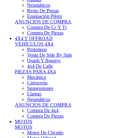
Neumáticos
Resto De Piezas
Equipación Piloto
ANUNCIOS DE COMPRA
Compra De Cc Y Tt
Compra De Piezas
4X4 Y OFFROAD
VEHÍCULOS 4X4
Prototipos
Venta De Side By Side
Quads Y Buggys
4x4 De Calle
PIEZAS PARA 4X4
Mecánica
Carrocería
Suspensiones
Llantas
Neumáticos
ANUNCIOS DE COMPRA
Compra De 4x4
Compra De Piezas
MOTOS
MOTOS
Motos De Circuito