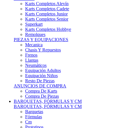
Karts Completos Alevín
Karts Completos Cadete
Karts Completos Junior
Karts Completos Senior
Superkart
Karts Completos Hobbye
Remolques
PIEZAS Y EQUIPACIONES
Mecanica
Chasis Y Repuestos
Frenos
Llantas
Neumáticos
Equipación Adultos
Equipación Niños
Resto De Piezas
ANUNCIOS DE COMPRA
Compra De Karts
Compra De Piezas
BARQUETAS, FÓRMULAS Y CM
BARQUETAS, FÓRMULAS Y CM
Barquetas
Fórmulas
Cm
Prototipos