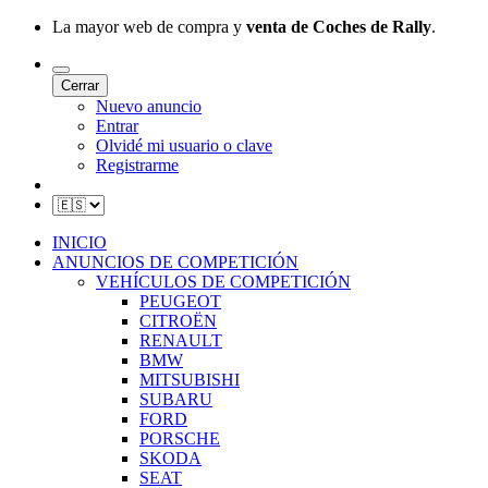
La mayor web de compra y
venta de Coches de Rally
.
Cerrar
Nuevo anuncio
Entrar
Olvidé mi usuario o clave
Registrarme
INICIO
ANUNCIOS DE COMPETICIÓN
VEHÍCULOS DE COMPETICIÓN
PEUGEOT
CITROËN
RENAULT
BMW
MITSUBISHI
SUBARU
FORD
PORSCHE
SKODA
SEAT