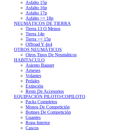
Asfalto 15p
Asfalto 16p
Asfalto 17p
Asfalto >= 18p
NEUMÁTICOS DE TIERRA
Tierra 13 O Menos
Tierra 14p
Tierra >= 15p
Offroad Y 4x4
OTROS NEUMÁTICOS
Otros Tipos De Neumáticos
HABITACULO
Asiento Baquet
Arneses
Volantes
Pedales
Extinción
Resto De Accesorios
EQUIPACIÓN PILOTO/COPILOTO
Packs Completos
Monos De Competición
Botines De Competición
Guantes
Ropa Interior
Cascos