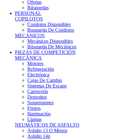
Ofertas
Búsquedas
PERSONAL
COPILOTOS
Copilotos Disponibles
Busqueda De Copilotos
MECANICOS
Mecánicos Disponibles
Búsqueda De Mecánicos
PIEZAS DE COMPETICIÓN
MECÁNICA
Motores
Refrigeración
Electrónica
Cajas De Cambio
Sistemas De Escape
Carrocería
Depositos
Suspensiones
Frenos
Iluminación
Llantas
NEUMÁTICOS DE ASFALTO
Asfalto 13 O Menos
Asfalto 14p