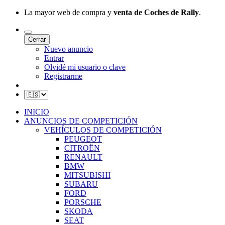
La mayor web de compra y
venta de Coches de Rally
.
Cerrar
Nuevo anuncio
Entrar
Olvidé mi usuario o clave
Registrarme
INICIO
ANUNCIOS DE COMPETICIÓN
VEHÍCULOS DE COMPETICIÓN
PEUGEOT
CITROËN
RENAULT
BMW
MITSUBISHI
SUBARU
FORD
PORSCHE
SKODA
SEAT