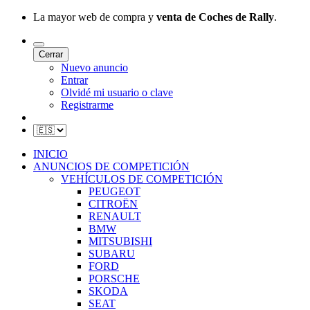
La mayor web de compra y
venta de Coches de Rally
.
Cerrar
Nuevo anuncio
Entrar
Olvidé mi usuario o clave
Registrarme
INICIO
ANUNCIOS DE COMPETICIÓN
VEHÍCULOS DE COMPETICIÓN
PEUGEOT
CITROËN
RENAULT
BMW
MITSUBISHI
SUBARU
FORD
PORSCHE
SKODA
SEAT