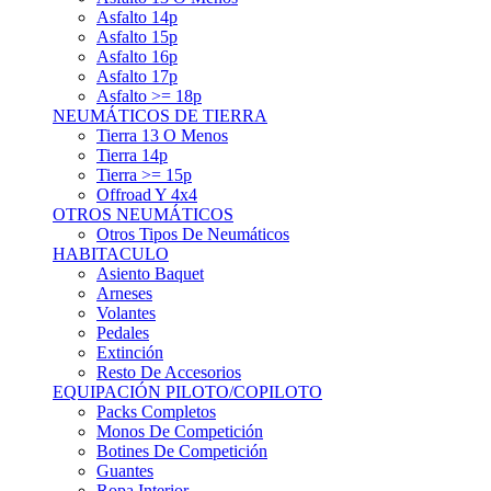
Asfalto 15p
Asfalto 16p
Asfalto 17p
Asfalto >= 18p
NEUMÁTICOS DE TIERRA
Tierra 13 O Menos
Tierra 14p
Tierra >= 15p
Offroad Y 4x4
OTROS NEUMÁTICOS
Otros Tipos De Neumáticos
HABITACULO
Asiento Baquet
Arneses
Volantes
Pedales
Extinción
Resto De Accesorios
EQUIPACIÓN PILOTO/COPILOTO
Packs Completos
Monos De Competición
Botines De Competición
Guantes
Ropa Interior
Cascos