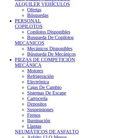
Ofertas
Búsquedas
PERSONAL
COPILOTOS
Copilotos Disponibles
Busqueda De Copilotos
MECANICOS
Mecánicos Disponibles
Búsqueda De Mecánicos
PIEZAS DE COMPETICIÓN
MECÁNICA
Motores
Refrigeración
Electrónica
Cajas De Cambio
Sistemas De Escape
Carrocería
Depositos
Suspensiones
Frenos
Iluminación
Llantas
NEUMÁTICOS DE ASFALTO
Asfalto 13 O Menos
Asfalto 14p