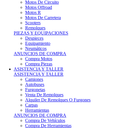
Motos Offroad
Motos R
Motos De Carretera
Scooters
Remolques
PIEZAS Y EQUIPACIONES
Despieces
Equipamiento
Neumáticos
ANUNCIOS DE COMPRA
Compra Motos
Compra Piezas
ASISTENCIA Y TALLER
ASISTENCIA Y TALLER
Camiones
Autobuses
Furgonetas
Venta De Remolques
Alquiler De Remolques O Furgones
Carpas
Herramientas
ANUNCIOS DE COMPRA
Compra De Vehículos
Compra De Herramientas