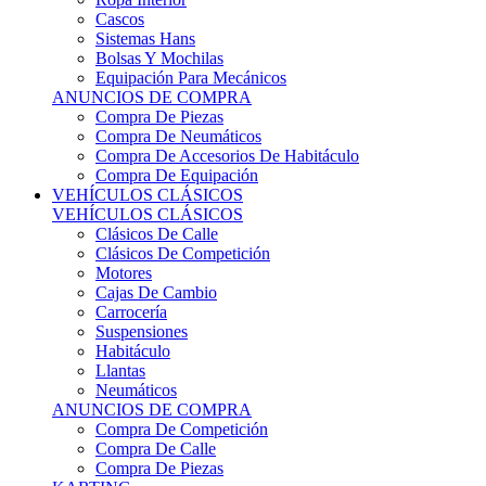
Sistemas Hans
Bolsas Y Mochilas
Equipación Para Mecánicos
ANUNCIOS DE COMPRA
Compra De Piezas
Compra De Neumáticos
Compra De Accesorios De Habitáculo
Compra De Equipación
VEHÍCULOS CLÁSICOS
VEHÍCULOS CLÁSICOS
Clásicos De Calle
Clásicos De Competición
Motores
Cajas De Cambio
Carrocería
Suspensiones
Habitáculo
Llantas
Neumáticos
ANUNCIOS DE COMPRA
Compra De Competición
Compra De Calle
Compra De Piezas
KARTING
KARTING