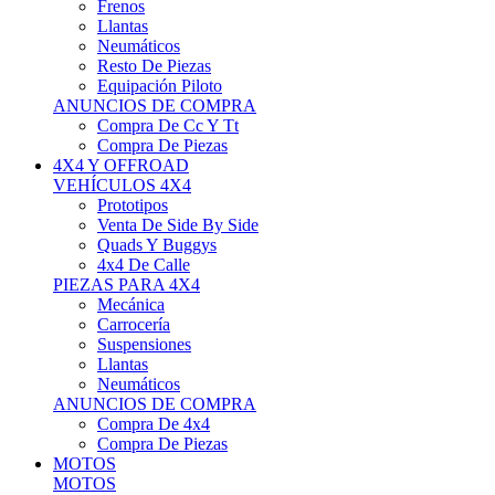
Neumáticos
Resto De Piezas
Equipación Piloto
ANUNCIOS DE COMPRA
Compra De Cc Y Tt
Compra De Piezas
4X4 Y OFFROAD
VEHÍCULOS 4X4
Prototipos
Venta De Side By Side
Quads Y Buggys
4x4 De Calle
PIEZAS PARA 4X4
Mecánica
Carrocería
Suspensiones
Llantas
Neumáticos
ANUNCIOS DE COMPRA
Compra De 4x4
Compra De Piezas
MOTOS
MOTOS
Motos De Circuito