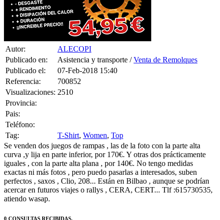
Autor:
ALECOPI
Publicado en:
Asistencia y transporte /
Venta de Remolques
Publicado el:
07-Feb-2018 15:40
Referencia:
700852
Visualizaciones:
2510
Provincia:
Pais:
Teléfono:
Tag:
T-Shirt
,
Women
,
Top
Se venden dos juegos de rampas , las de la foto con la parte alta
curva ,y lija en parte inferior, por 170€. Y otras dos prácticamente
iguales , con la parte alta plana , por 140€. No tengo medidas
exactas ni más fotos , pero puedo pasarlas a interesados, suben
perfectos , saxos , Clio, 208... Están en Bilbao , aunque se podrían
acercar en futuros viajes o rallys , CERA, CERT... Tlf :615730535,
atiendo wasap.
0 CONSULTAS RECIBIDAS.