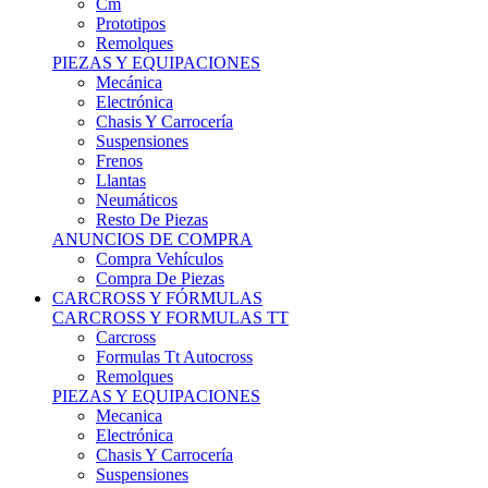
Remolques
PIEZAS Y EQUIPACIONES
Mecánica
Electrónica
Chasis Y Carrocería
Suspensiones
Frenos
Llantas
Neumáticos
Resto De Piezas
ANUNCIOS DE COMPRA
Compra Vehículos
Compra De Piezas
CARCROSS Y FÓRMULAS
CARCROSS Y FORMULAS TT
Carcross
Formulas Tt Autocross
Remolques
PIEZAS Y EQUIPACIONES
Mecanica
Electrónica
Chasis Y Carrocería
Suspensiones
Frenos
Llantas