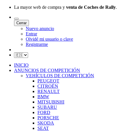
La mayor web de compra y
venta de Coches de Rally
.
Cerrar
Nuevo anuncio
Entrar
Olvidé mi usuario o clave
Registrarme
INICIO
ANUNCIOS DE COMPETICIÓN
VEHÍCULOS DE COMPETICIÓN
PEUGEOT
CITROËN
RENAULT
BMW
MITSUBISHI
SUBARU
FORD
PORSCHE
SKODA
SEAT