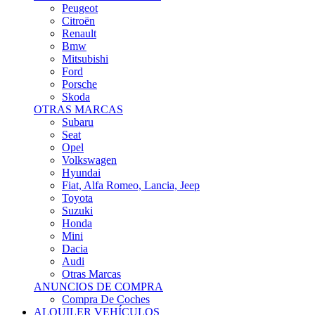
Citroën
Renault
Bmw
Mitsubishi
Ford
Porsche
Skoda
OTRAS MARCAS
Subaru
Seat
Opel
Volkswagen
Hyundai
Fiat, Alfa Romeo, Lancia, Jeep
Toyota
Suzuki
Honda
Mini
Dacia
Audi
Otras Marcas
ANUNCIOS DE COMPRA
Compra De Coches
ALQUILER VEHÍCULOS
ALQUILER VEHÍCULOS