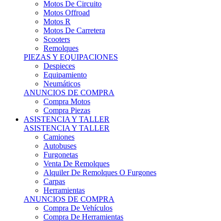
Motos Offroad
Motos R
Motos De Carretera
Scooters
Remolques
PIEZAS Y EQUIPACIONES
Despieces
Equipamiento
Neumáticos
ANUNCIOS DE COMPRA
Compra Motos
Compra Piezas
ASISTENCIA Y TALLER
ASISTENCIA Y TALLER
Camiones
Autobuses
Furgonetas
Venta De Remolques
Alquiler De Remolques O Furgones
Carpas
Herramientas
ANUNCIOS DE COMPRA
Compra De Vehículos
Compra De Herramientas