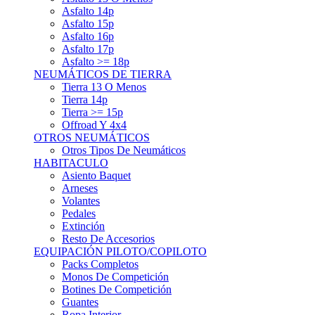
Asfalto 15p
Asfalto 16p
Asfalto 17p
Asfalto >= 18p
NEUMÁTICOS DE TIERRA
Tierra 13 O Menos
Tierra 14p
Tierra >= 15p
Offroad Y 4x4
OTROS NEUMÁTICOS
Otros Tipos De Neumáticos
HABITACULO
Asiento Baquet
Arneses
Volantes
Pedales
Extinción
Resto De Accesorios
EQUIPACIÓN PILOTO/COPILOTO
Packs Completos
Monos De Competición
Botines De Competición
Guantes
Ropa Interior
Cascos