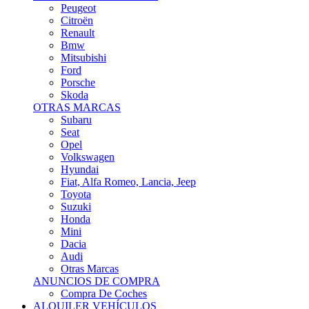
Citroën
Renault
Bmw
Mitsubishi
Ford
Porsche
Skoda
OTRAS MARCAS
Subaru
Seat
Opel
Volkswagen
Hyundai
Fiat, Alfa Romeo, Lancia, Jeep
Toyota
Suzuki
Honda
Mini
Dacia
Audi
Otras Marcas
ANUNCIOS DE COMPRA
Compra De Coches
ALQUILER VEHÍCULOS
ALQUILER VEHÍCULOS