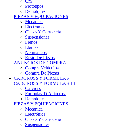
Remolques
PIEZAS Y EQUIPACIONES
Mecánica
Electrónica
Chasis Y Carrocería
Suspensiones
Frenos
Llantas
Neumáticos
Resto De Piezas
ANUNCIOS DE COMPRA
Compra Vehículos
Compra De Piezas
CARCROSS Y FÓRMULAS
CARCROSS Y FORMULAS TT
Carcross
Formulas Tt Autocross
Remolques
PIEZAS Y EQUIPACIONES
Mecanica
Electrónica
Chasis Y Carrocería
Suspensiones
Frenos
Llantas