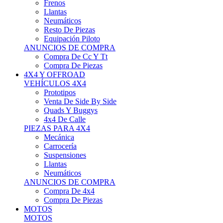
Neumáticos
Resto De Piezas
Equipación Piloto
ANUNCIOS DE COMPRA
Compra De Cc Y Tt
Compra De Piezas
4X4 Y OFFROAD
VEHÍCULOS 4X4
Prototipos
Venta De Side By Side
Quads Y Buggys
4x4 De Calle
PIEZAS PARA 4X4
Mecánica
Carrocería
Suspensiones
Llantas
Neumáticos
ANUNCIOS DE COMPRA
Compra De 4x4
Compra De Piezas
MOTOS
MOTOS
Motos De Circuito