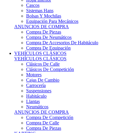
Sistemas Hans
Bolsas Y Mochilas
Equipación Para Mecánicos
ANUNCIOS DE COMPRA
Compra De Piezas
Compra De Neumáticos
Compra De Accesorios De Habitáculo
Compra De Equipación
VEHÍCULOS CLÁSICOS
VEHÍCULOS CLÁSICOS
Clásicos De Calle
Clásicos De Competición
Motores
Cajas De Cambio
Carrocería
Suspensiones
Habitáculo
Llantas
Neumáticos
ANUNCIOS DE COMPRA
Compra De Competición
Compra De Calle
Compra De Piezas
KARTING
KARTING