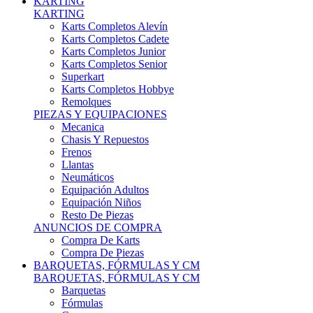
Karts Completos Alevín
Karts Completos Cadete
Karts Completos Junior
Karts Completos Senior
Superkart
Karts Completos Hobbye
Remolques
PIEZAS Y EQUIPACIONES
Mecanica
Chasis Y Repuestos
Frenos
Llantas
Neumáticos
Equipación Adultos
Equipación Niños
Resto De Piezas
ANUNCIOS DE COMPRA
Compra De Karts
Compra De Piezas
BARQUETAS, FÓRMULAS Y CM
BARQUETAS, FÓRMULAS Y CM
Barquetas
Fórmulas
Cm
Prototipos