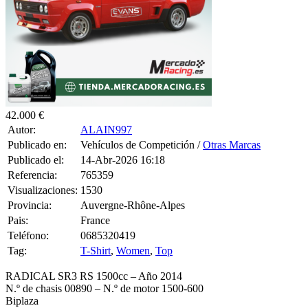
42.000 €
Autor:
ALAIN997
Publicado en:
Vehículos de Competición /
Otras Marcas
Publicado el:
14-Abr-2026 16:18
Referencia:
765359
Visualizaciones:
1530
Provincia:
Auvergne-Rhône-Alpes
Pais:
France
Teléfono:
0685320419
Tag:
T-Shirt
,
Women
,
Top
RADICAL SR3 RS 1500cc – Año 2014
N.º de chasis 00890 – N.º de motor 1500-600
Biplaza
Motor y caja de cambios revisados por completo en Radical UK en