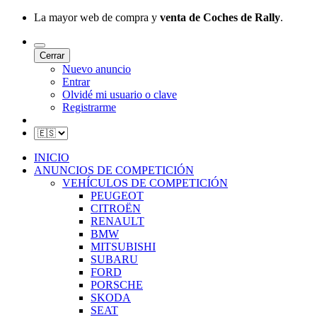
La mayor web de compra y
venta de Coches de Rally
.
Cerrar
Nuevo anuncio
Entrar
Olvidé mi usuario o clave
Registrarme
INICIO
ANUNCIOS DE COMPETICIÓN
VEHÍCULOS DE COMPETICIÓN
PEUGEOT
CITROËN
RENAULT
BMW
MITSUBISHI
SUBARU
FORD
PORSCHE
SKODA
SEAT