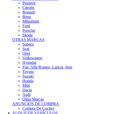
Citroën
Renault
Bmw
Mitsubishi
Ford
Porsche
Skoda
OTRAS MARCAS
Subaru
Seat
Opel
Volkswagen
Hyundai
Fiat, Alfa Romeo, Lancia, Jeep
Toyota
Suzuki
Honda
Mini
Dacia
Audi
Otras Marcas
ANUNCIOS DE COMPRA
Compra De Coches
ALQUILER VEHÍCULOS
ALQUILER VEHÍCULOS