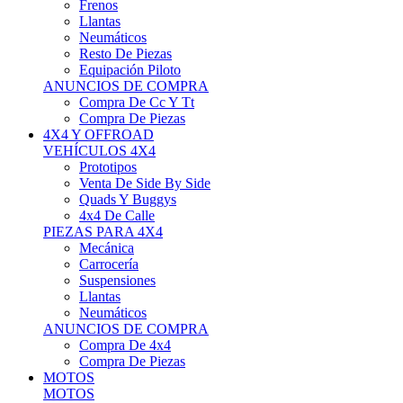
Neumáticos
Resto De Piezas
Equipación Piloto
ANUNCIOS DE COMPRA
Compra De Cc Y Tt
Compra De Piezas
4X4 Y OFFROAD
VEHÍCULOS 4X4
Prototipos
Venta De Side By Side
Quads Y Buggys
4x4 De Calle
PIEZAS PARA 4X4
Mecánica
Carrocería
Suspensiones
Llantas
Neumáticos
ANUNCIOS DE COMPRA
Compra De 4x4
Compra De Piezas
MOTOS
MOTOS
Motos De Circuito