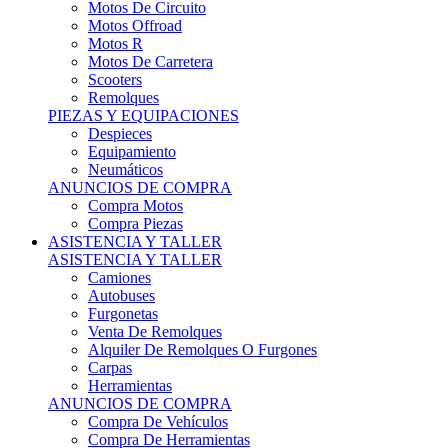
Motos Offroad
Motos R
Motos De Carretera
Scooters
Remolques
PIEZAS Y EQUIPACIONES
Despieces
Equipamiento
Neumáticos
ANUNCIOS DE COMPRA
Compra Motos
Compra Piezas
ASISTENCIA Y TALLER
ASISTENCIA Y TALLER
Camiones
Autobuses
Furgonetas
Venta De Remolques
Alquiler De Remolques O Furgones
Carpas
Herramientas
ANUNCIOS DE COMPRA
Compra De Vehículos
Compra De Herramientas