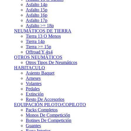
Asfalto 15p
Asfalto 16p
Asfalto 17p
Asfalto >= 18p
NEUMÁTICOS DE TIERRA
Tierra 13 O Menos
Tierra 14p
Tierra >= 15p
Offroad Y 4x4
OTROS NEUMÁTICOS
Otros Tipos De Neumáticos
HABITACULO
Asiento Baquet
Arneses
Volantes
Pedales
Extinción
Resto De Accesorios
EQUIPACIÓN PILOTO/COPILOTO
Packs Completos
Monos De Competición
Botines De Competición
Guantes
Ropa Interior
Cascos