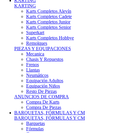
Karts Completos Alevín
Karts Completos Cadete
Karts Completos Junior
Karts Completos Senior
Superkart
Karts Completos Hobbye
Remolques
PIEZAS Y EQUIPACIONES
Mecanica
Chasis Y Repuestos
Frenos
Llantas
Neumáticos
Equipación Adultos
Equipación Niños
Resto De Piezas
ANUNCIOS DE COMPRA
Compra De Karts
Compra De Piezas
BARQUETAS, FÓRMULAS Y CM
BARQUETAS, FÓRMULAS Y CM
Barquetas
Fórmulas
Cm
Prototipos