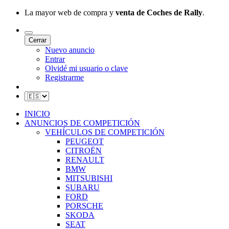
La mayor web de compra y
venta de Coches de Rally
.
Cerrar
Nuevo anuncio
Entrar
Olvidé mi usuario o clave
Registrarme
INICIO
ANUNCIOS DE COMPETICIÓN
VEHÍCULOS DE COMPETICIÓN
PEUGEOT
CITROËN
RENAULT
BMW
MITSUBISHI
SUBARU
FORD
PORSCHE
SKODA
SEAT