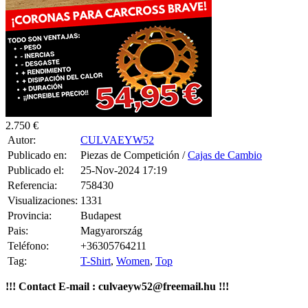
2.750 €
Autor:
CULVAEYW52
Publicado en:
Piezas de Competición /
Cajas de Cambio
Publicado el:
25-Nov-2024 17:19
Referencia:
758430
Visualizaciones:
1331
Provincia:
Budapest
Pais:
Magyarország
Teléfono:
+36305764211
Tag:
T-Shirt
,
Women
,
Top
!!! Contact E-mail : culvaeyw52@freemail.hu !!!