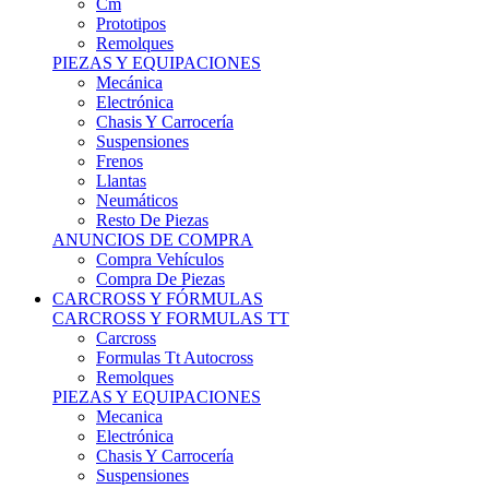
Remolques
PIEZAS Y EQUIPACIONES
Mecánica
Electrónica
Chasis Y Carrocería
Suspensiones
Frenos
Llantas
Neumáticos
Resto De Piezas
ANUNCIOS DE COMPRA
Compra Vehículos
Compra De Piezas
CARCROSS Y FÓRMULAS
CARCROSS Y FORMULAS TT
Carcross
Formulas Tt Autocross
Remolques
PIEZAS Y EQUIPACIONES
Mecanica
Electrónica
Chasis Y Carrocería
Suspensiones
Frenos
Llantas