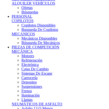
Ofertas
Búsquedas
PERSONAL
COPILOTOS
Copilotos Disponibles
Busqueda De Copilotos
MECANICOS
Mecánicos Disponibles
Búsqueda De Mecánicos
PIEZAS DE COMPETICIÓN
MECÁNICA
Motores
Refrigeración
Electrónica
Cajas De Cambio
Sistemas De Escape
Carrocería
Depositos
Suspensiones
Frenos
Iluminación
Llantas
NEUMÁTICOS DE ASFALTO
Asfalto 13 O Menos
Asfalto 14p