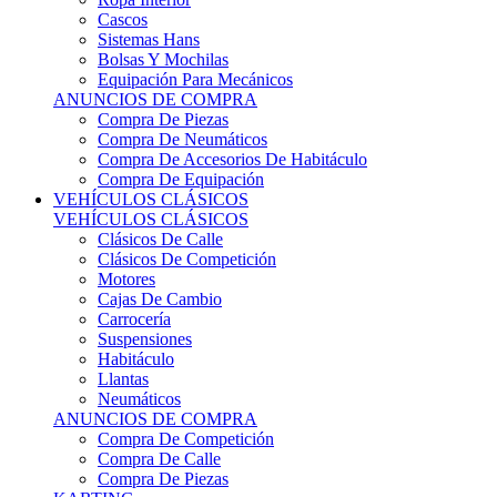
Sistemas Hans
Bolsas Y Mochilas
Equipación Para Mecánicos
ANUNCIOS DE COMPRA
Compra De Piezas
Compra De Neumáticos
Compra De Accesorios De Habitáculo
Compra De Equipación
VEHÍCULOS CLÁSICOS
VEHÍCULOS CLÁSICOS
Clásicos De Calle
Clásicos De Competición
Motores
Cajas De Cambio
Carrocería
Suspensiones
Habitáculo
Llantas
Neumáticos
ANUNCIOS DE COMPRA
Compra De Competición
Compra De Calle
Compra De Piezas
KARTING
KARTING