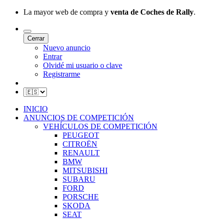
La mayor web de compra y
venta de Coches de Rally
.
Cerrar
Nuevo anuncio
Entrar
Olvidé mi usuario o clave
Registrarme
INICIO
ANUNCIOS DE COMPETICIÓN
VEHÍCULOS DE COMPETICIÓN
PEUGEOT
CITROËN
RENAULT
BMW
MITSUBISHI
SUBARU
FORD
PORSCHE
SKODA
SEAT