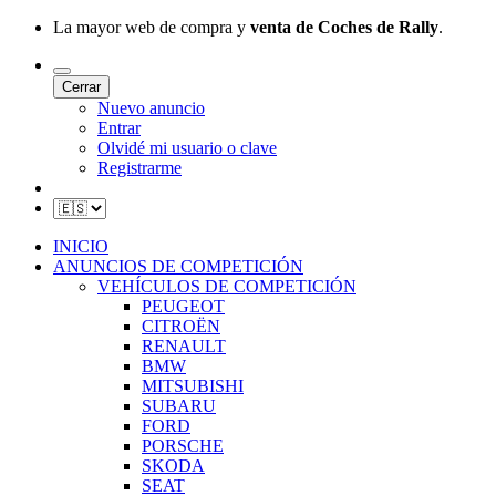
La mayor web de compra y
venta de Coches de Rally
.
Cerrar
Nuevo anuncio
Entrar
Olvidé mi usuario o clave
Registrarme
INICIO
ANUNCIOS DE COMPETICIÓN
VEHÍCULOS DE COMPETICIÓN
PEUGEOT
CITROËN
RENAULT
BMW
MITSUBISHI
SUBARU
FORD
PORSCHE
SKODA
SEAT