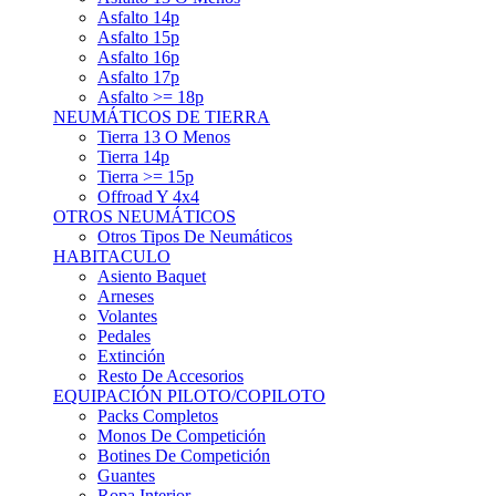
Asfalto 15p
Asfalto 16p
Asfalto 17p
Asfalto >= 18p
NEUMÁTICOS DE TIERRA
Tierra 13 O Menos
Tierra 14p
Tierra >= 15p
Offroad Y 4x4
OTROS NEUMÁTICOS
Otros Tipos De Neumáticos
HABITACULO
Asiento Baquet
Arneses
Volantes
Pedales
Extinción
Resto De Accesorios
EQUIPACIÓN PILOTO/COPILOTO
Packs Completos
Monos De Competición
Botines De Competición
Guantes
Ropa Interior
Cascos