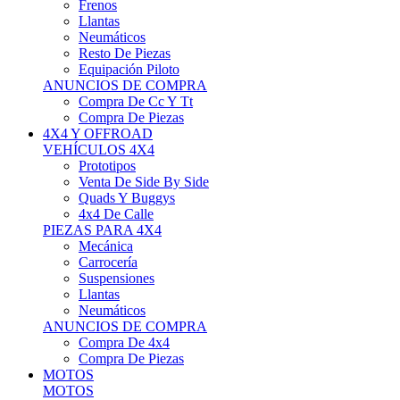
Neumáticos
Resto De Piezas
Equipación Piloto
ANUNCIOS DE COMPRA
Compra De Cc Y Tt
Compra De Piezas
4X4 Y OFFROAD
VEHÍCULOS 4X4
Prototipos
Venta De Side By Side
Quads Y Buggys
4x4 De Calle
PIEZAS PARA 4X4
Mecánica
Carrocería
Suspensiones
Llantas
Neumáticos
ANUNCIOS DE COMPRA
Compra De 4x4
Compra De Piezas
MOTOS
MOTOS
Motos De Circuito