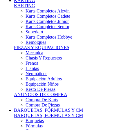
Karts Completos Alevín
Karts Completos Cadete
Karts Completos Junior
Karts Completos Senior
Superkart
Karts Completos Hobbye
Remolques
PIEZAS Y EQUIPACIONES
Mecanica
Chasis Y Repuestos
Frenos
Llantas
Neumáticos
Equipación Adultos
Equipación Niños
Resto De Piezas
ANUNCIOS DE COMPRA
Compra De Karts
Compra De Piezas
BARQUETAS, FÓRMULAS Y CM
BARQUETAS, FÓRMULAS Y CM
Barquetas
Fórmulas
Cm
Prototipos