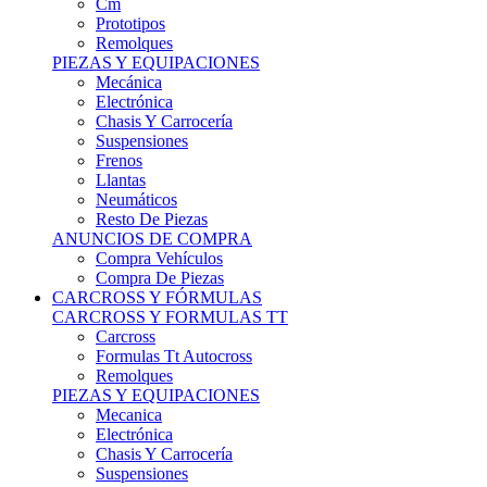
Remolques
PIEZAS Y EQUIPACIONES
Mecánica
Electrónica
Chasis Y Carrocería
Suspensiones
Frenos
Llantas
Neumáticos
Resto De Piezas
ANUNCIOS DE COMPRA
Compra Vehículos
Compra De Piezas
CARCROSS Y FÓRMULAS
CARCROSS Y FORMULAS TT
Carcross
Formulas Tt Autocross
Remolques
PIEZAS Y EQUIPACIONES
Mecanica
Electrónica
Chasis Y Carrocería
Suspensiones
Frenos
Llantas