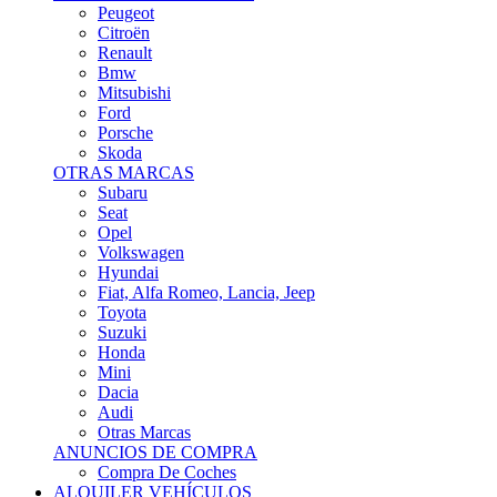
Citroën
Renault
Bmw
Mitsubishi
Ford
Porsche
Skoda
OTRAS MARCAS
Subaru
Seat
Opel
Volkswagen
Hyundai
Fiat, Alfa Romeo, Lancia, Jeep
Toyota
Suzuki
Honda
Mini
Dacia
Audi
Otras Marcas
ANUNCIOS DE COMPRA
Compra De Coches
ALQUILER VEHÍCULOS
ALQUILER VEHÍCULOS