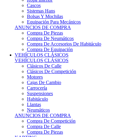
Sistemas Hans
Bolsas Y Mochilas
Equipación Para Mecánicos
ANUNCIOS DE COMPRA
Compra De Piezas
Compra De Neumáticos
Compra De Accesorios De Habitáculo
Compra De Equipación
VEHÍCULOS CLÁSICOS
VEHÍCULOS CLÁSICOS
Clásicos De Calle
Clásicos De Competición
Motores
Cajas De Cambio
Carrocería
Suspensiones
Habitáculo
Llantas
Neumáticos
ANUNCIOS DE COMPRA
Compra De Competición
Compra De Calle
Compra De Piezas
KARTING
KARTING