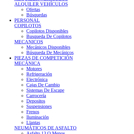
Ofertas
Búsquedas
PERSONAL
COPILOTOS
Copilotos Disponibles
Busqueda De Copilotos
MECANICOS
Mecánicos Disponibles
Búsqueda De Mecánicos
PIEZAS DE COMPETICIÓN
MECÁNICA
Motores
Refrigeración
Electrónica
Cajas De Cambio
Sistemas De Escape
Carrocería
Depositos
Suspensiones
Frenos
Iluminación
Llantas
NEUMÁTICOS DE ASFALTO
Asfalto 13 O Menos
Asfalto 14p