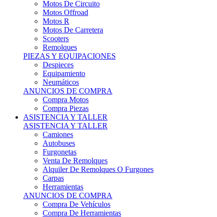
Motos Offroad
Motos R
Motos De Carretera
Scooters
Remolques
PIEZAS Y EQUIPACIONES
Despieces
Equipamiento
Neumáticos
ANUNCIOS DE COMPRA
Compra Motos
Compra Piezas
ASISTENCIA Y TALLER
ASISTENCIA Y TALLER
Camiones
Autobuses
Furgonetas
Venta De Remolques
Alquiler De Remolques O Furgones
Carpas
Herramientas
ANUNCIOS DE COMPRA
Compra De Vehículos
Compra De Herramientas