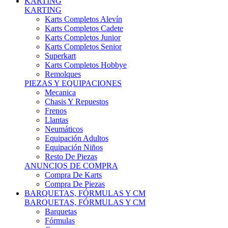
Karts Completos Alevín
Karts Completos Cadete
Karts Completos Junior
Karts Completos Senior
Superkart
Karts Completos Hobbye
Remolques
PIEZAS Y EQUIPACIONES
Mecanica
Chasis Y Repuestos
Frenos
Llantas
Neumáticos
Equipación Adultos
Equipación Niños
Resto De Piezas
ANUNCIOS DE COMPRA
Compra De Karts
Compra De Piezas
BARQUETAS, FÓRMULAS Y CM
BARQUETAS, FÓRMULAS Y CM
Barquetas
Fórmulas
Cm
Prototipos