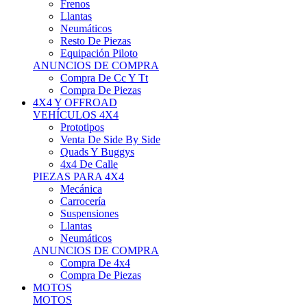
Neumáticos
Resto De Piezas
Equipación Piloto
ANUNCIOS DE COMPRA
Compra De Cc Y Tt
Compra De Piezas
4X4 Y OFFROAD
VEHÍCULOS 4X4
Prototipos
Venta De Side By Side
Quads Y Buggys
4x4 De Calle
PIEZAS PARA 4X4
Mecánica
Carrocería
Suspensiones
Llantas
Neumáticos
ANUNCIOS DE COMPRA
Compra De 4x4
Compra De Piezas
MOTOS
MOTOS
Motos De Circuito