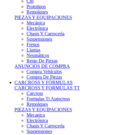
Remolques
PIEZAS Y EQUIPACIONES
Mecánica
Electrónica
Chasis Y Carrocería
Suspensiones
Frenos
Llantas
Neumáticos
Resto De Piezas
ANUNCIOS DE COMPRA
Compra Vehículos
Compra De Piezas
CARCROSS Y FÓRMULAS
CARCROSS Y FORMULAS TT
Carcross
Formulas Tt Autocross
Remolques
PIEZAS Y EQUIPACIONES
Mecanica
Electrónica
Chasis Y Carrocería
Suspensiones
Frenos
Llantas