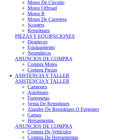
Motos Offroad
Motos R
Motos De Carretera
Scooters
Remolques
PIEZAS Y EQUIPACIONES
Despieces
Equipamiento
Neumáticos
ANUNCIOS DE COMPRA
Compra Motos
Compra Piezas
ASISTENCIA Y TALLER
ASISTENCIA Y TALLER
Camiones
Autobuses
Furgonetas
Venta De Remolques
Alquiler De Remolques O Furgones
Carpas
Herramientas
ANUNCIOS DE COMPRA
Compra De Vehículos
Compra De Herramientas