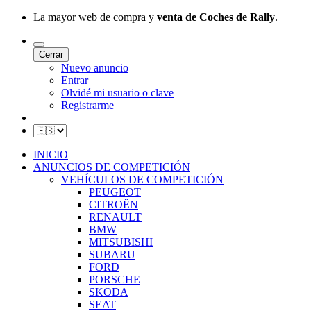
La mayor web de compra y
venta de Coches de Rally
.
Cerrar
Nuevo anuncio
Entrar
Olvidé mi usuario o clave
Registrarme
INICIO
ANUNCIOS DE COMPETICIÓN
VEHÍCULOS DE COMPETICIÓN
PEUGEOT
CITROËN
RENAULT
BMW
MITSUBISHI
SUBARU
FORD
PORSCHE
SKODA
SEAT