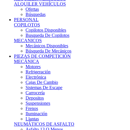
Ofertas
Búsquedas
PERSONAL
COPILOTOS
Copilotos Disponibles
Busqueda De Copilotos
MECANICOS
Mecánicos Disponibles
Búsqueda De Mecánicos
PIEZAS DE COMPETICIÓN
MECÁNICA
Motores
Refrigeración
Electrónica
Cajas De Cambio
Sistemas De Escape
Carrocería
Depositos
Suspensiones
Frenos
Iluminación
Llantas
NEUMÁTICOS DE ASFALTO
Asfalto 13 O Menos
Asfalto 14p