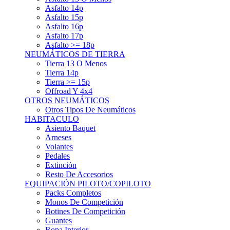
Asfalto 15p
Asfalto 16p
Asfalto 17p
Asfalto >= 18p
NEUMÁTICOS DE TIERRA
Tierra 13 O Menos
Tierra 14p
Tierra >= 15p
Offroad Y 4x4
OTROS NEUMÁTICOS
Otros Tipos De Neumáticos
HABITACULO
Asiento Baquet
Arneses
Volantes
Pedales
Extinción
Resto De Accesorios
EQUIPACIÓN PILOTO/COPILOTO
Packs Completos
Monos De Competición
Botines De Competición
Guantes
Ropa Interior
Cascos