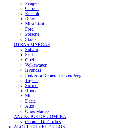
Citroën
Renault
Bmw
Mitsubishi
Ford
Porsche
Skoda
OTRAS MARCAS
Subaru
Seat
Opel
Volkswagen
Hyundai
Fiat, Alfa Romeo, Lancia, Jeep
Toyota
Suzuki
Honda
Mini
Dacia
Audi
Otras Marcas
ANUNCIOS DE COMPRA
Compra De Coches
ALQUILER VEHÍCULOS
ALQUILER VEHÍCULOS