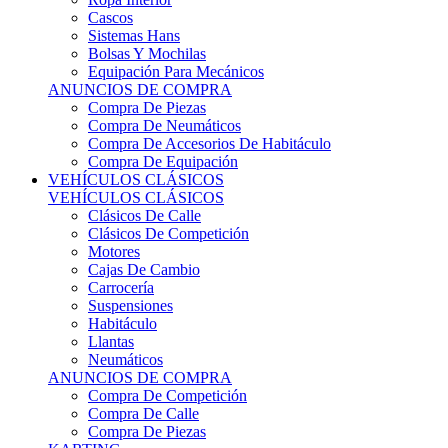
Sistemas Hans
Bolsas Y Mochilas
Equipación Para Mecánicos
ANUNCIOS DE COMPRA
Compra De Piezas
Compra De Neumáticos
Compra De Accesorios De Habitáculo
Compra De Equipación
VEHÍCULOS CLÁSICOS
VEHÍCULOS CLÁSICOS
Clásicos De Calle
Clásicos De Competición
Motores
Cajas De Cambio
Carrocería
Suspensiones
Habitáculo
Llantas
Neumáticos
ANUNCIOS DE COMPRA
Compra De Competición
Compra De Calle
Compra De Piezas
KARTING
KARTING