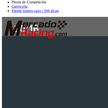
Carrocería
Puente trasero saxo / 106 alcon