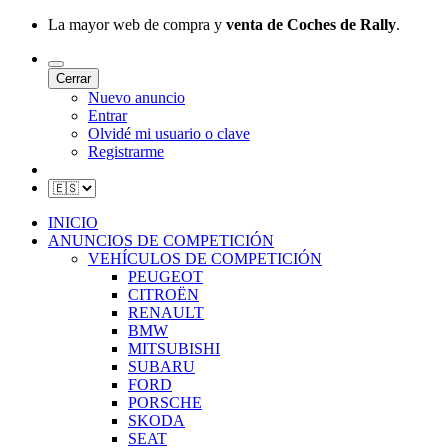
La mayor web de compra y
venta de Coches de Rally
.
Cerrar
Nuevo anuncio
Entrar
Olvidé mi usuario o clave
Registrarme
INICIO
ANUNCIOS DE COMPETICIÓN
VEHÍCULOS DE COMPETICIÓN
PEUGEOT
CITROËN
RENAULT
BMW
MITSUBISHI
SUBARU
FORD
PORSCHE
SKODA
SEAT