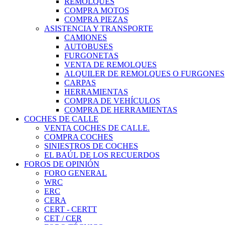
REMOLQUES
COMPRA MOTOS
COMPRA PIEZAS
ASISTENCIA Y TRANSPORTE
CAMIONES
AUTOBUSES
FURGONETAS
VENTA DE REMOLQUES
ALQUILER DE REMOLQUES O FURGONES
CARPAS
HERRAMIENTAS
COMPRA DE VEHÍCULOS
COMPRA DE HERRAMIENTAS
COCHES DE CALLE
VENTA COCHES DE CALLE.
COMPRA COCHES
SINIESTROS DE COCHES
EL BAÚL DE LOS RECUERDOS
FOROS DE OPINIÓN
FORO GENERAL
WRC
ERC
CERA
CERT - CERTT
CET / CER