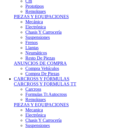
Remolques
PIEZAS Y EQUIPACIONES
Mecánica
Electrónica
Chasis Y Carrocería
Suspensiones
Frenos
Llantas
Neumáticos
Resto De Piezas
ANUNCIOS DE COMPRA
Compra Vehículos
Compra De Piezas
CARCROSS Y FÓRMULAS
CARCROSS Y FORMULAS TT
Carcross
Formulas Tt Autocross
Remolques
PIEZAS Y EQUIPACIONES
Mecanica
Electrónica
Chasis Y Carrocería
Suspensiones
Frenos
Llantas