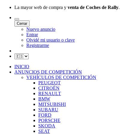
La mayor web de compra y
venta de Coches de Rally
.
Cerrar
Nuevo anuncio
Entrar
Olvidé mi usuario o clave
Registrarme
INICIO
ANUNCIOS DE COMPETICIÓN
VEHÍCULOS DE COMPETICIÓN
PEUGEOT
CITROËN
RENAULT
BMW
MITSUBISHI
SUBARU
FORD
PORSCHE
SKODA
SEAT