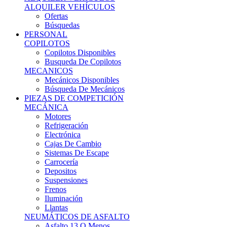
Ofertas
Búsquedas
PERSONAL
COPILOTOS
Copilotos Disponibles
Busqueda De Copilotos
MECANICOS
Mecánicos Disponibles
Búsqueda De Mecánicos
PIEZAS DE COMPETICIÓN
MECÁNICA
Motores
Refrigeración
Electrónica
Cajas De Cambio
Sistemas De Escape
Carrocería
Depositos
Suspensiones
Frenos
Iluminación
Llantas
NEUMÁTICOS DE ASFALTO
Asfalto 13 O Menos
Asfalto 14p