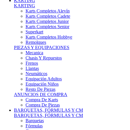
Karts Completos Alevín
Karts Completos Cadete
Karts Completos Junior
Karts Completos Senior
Superkart
Karts Completos Hobbye
Remolques
PIEZAS Y EQUIPACIONES
Mecanica
Chasis Y Repuestos
Frenos
Llantas
Neumáticos
Equipación Adultos
Equipación Niños
Resto De Piezas
ANUNCIOS DE COMPRA
Compra De Karts
Compra De Piezas
BARQUETAS, FÓRMULAS Y CM
BARQUETAS, FÓRMULAS Y CM
Barquetas
Fórmulas
Cm
Prototipos