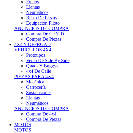
Neumáticos
Resto De Piezas
Equipación Piloto
ANUNCIOS DE COMPRA
Compra De Cc Y Tt
Compra De Piezas
4X4 Y OFFROAD
VEHÍCULOS 4X4
Prototipos
Venta De Side By Side
Quads Y Buggys
4x4 De Calle
PIEZAS PARA 4X4
Mecánica
Carrocería
Suspensiones
Llantas
Neumáticos
ANUNCIOS DE COMPRA
Compra De 4x4
Compra De Piezas
MOTOS
MOTOS
Motos De Circuito