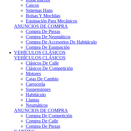
Sistemas Hans
Bolsas Y Mochilas
Equipación Para Mecánicos
ANUNCIOS DE COMPRA
Compra De Piezas
Compra De Neumáticos
Compra De Accesorios De Habitáculo
Compra De Equipación
VEHÍCULOS CLÁSICOS
VEHÍCULOS CLÁSICOS
Clásicos De Calle
Clásicos De Competición
Motores
Cajas De Cambio
Carrocería
Suspensiones
Habitáculo
Llantas
Neumáticos
ANUNCIOS DE COMPRA
Compra De Competición
Compra De Calle
Compra De Piezas
KARTING
KARTING