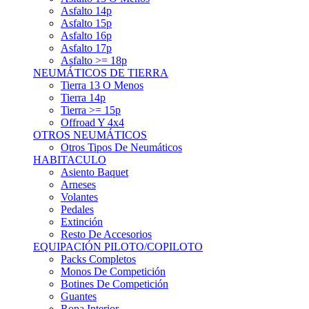
Asfalto 15p
Asfalto 16p
Asfalto 17p
Asfalto >= 18p
NEUMÁTICOS DE TIERRA
Tierra 13 O Menos
Tierra 14p
Tierra >= 15p
Offroad Y 4x4
OTROS NEUMÁTICOS
Otros Tipos De Neumáticos
HABITACULO
Asiento Baquet
Arneses
Volantes
Pedales
Extinción
Resto De Accesorios
EQUIPACIÓN PILOTO/COPILOTO
Packs Completos
Monos De Competición
Botines De Competición
Guantes
Ropa Interior
Cascos