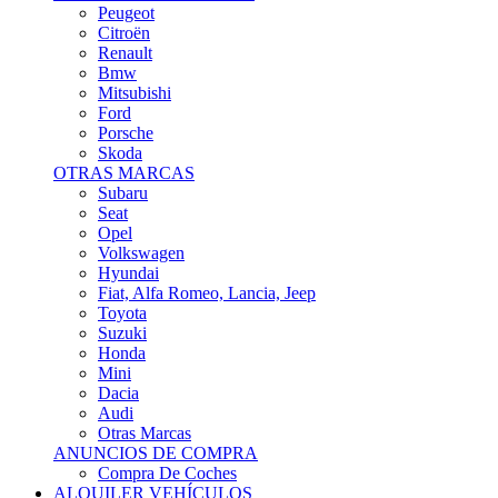
Citroën
Renault
Bmw
Mitsubishi
Ford
Porsche
Skoda
OTRAS MARCAS
Subaru
Seat
Opel
Volkswagen
Hyundai
Fiat, Alfa Romeo, Lancia, Jeep
Toyota
Suzuki
Honda
Mini
Dacia
Audi
Otras Marcas
ANUNCIOS DE COMPRA
Compra De Coches
ALQUILER VEHÍCULOS
ALQUILER VEHÍCULOS