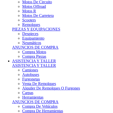
Motos Offroad
Motos R
Motos De Carretera
Scooters
Remolques
PIEZAS Y EQUIPACIONES
Despieces
Equipamiento
Neumáticos
ANUNCIOS DE COMPRA
Compra Motos
Compra Piezas
ASISTENCIA Y TALLER
ASISTENCIA Y TALLER
Camiones
Autobuses
Furgonetas
Venta De Remolques
Alquiler De Remolques O Furgones
Carpas
Herramientas
ANUNCIOS DE COMPRA
Compra De Vehículos
Compra De Herramientas