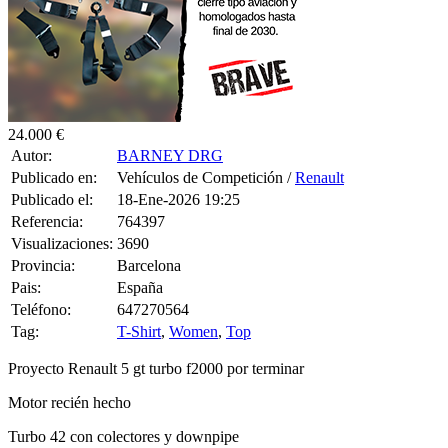
24.000 €
Autor:
BARNEY DRG
Publicado en:
Vehículos de Competición /
Renault
Publicado el:
18-Ene-2026 19:25
Referencia:
764397
Visualizaciones:
3690
Provincia:
Barcelona
Pais:
España
Teléfono:
647270564
Tag:
T-Shirt
,
Women
,
Top
Proyecto Renault 5 gt turbo f2000 por terminar
Motor recién hecho
Turbo 42 con colectores y downpipe
Encendido 209