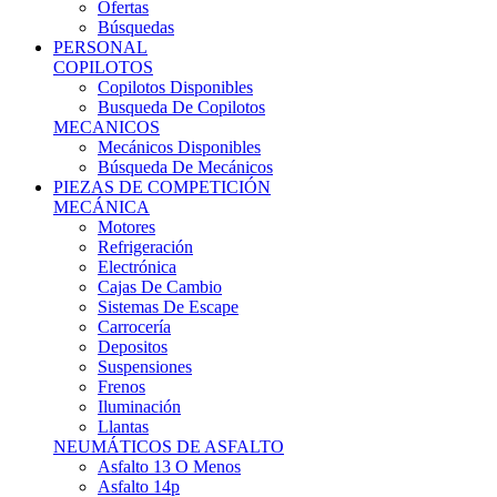
Ofertas
Búsquedas
PERSONAL
COPILOTOS
Copilotos Disponibles
Busqueda De Copilotos
MECANICOS
Mecánicos Disponibles
Búsqueda De Mecánicos
PIEZAS DE COMPETICIÓN
MECÁNICA
Motores
Refrigeración
Electrónica
Cajas De Cambio
Sistemas De Escape
Carrocería
Depositos
Suspensiones
Frenos
Iluminación
Llantas
NEUMÁTICOS DE ASFALTO
Asfalto 13 O Menos
Asfalto 14p