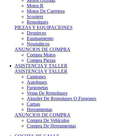
Motos Offroad
Motos R
Motos De Carretera
Scooters
Remolques
PIEZAS Y EQUIPACIONES
Despieces
Equipamiento
Neumáticos
ANUNCIOS DE COMPRA
Compra Motos
Compra Piezas
ASISTENCIA Y TALLER
ASISTENCIA Y TALLER
Camiones
Autobuses
Furgonetas
Venta De Remolques
Alquiler De Remolques O Furgones
Carpas
Herramientas
ANUNCIOS DE COMPRA
Compra De Vehículos
Compra De Herramientas