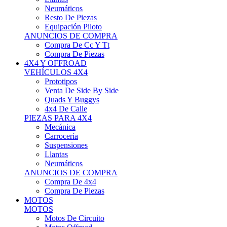
Neumáticos
Resto De Piezas
Equipación Piloto
ANUNCIOS DE COMPRA
Compra De Cc Y Tt
Compra De Piezas
4X4 Y OFFROAD
VEHÍCULOS 4X4
Prototipos
Venta De Side By Side
Quads Y Buggys
4x4 De Calle
PIEZAS PARA 4X4
Mecánica
Carrocería
Suspensiones
Llantas
Neumáticos
ANUNCIOS DE COMPRA
Compra De 4x4
Compra De Piezas
MOTOS
MOTOS
Motos De Circuito