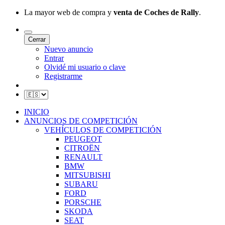
La mayor web de compra y
venta de Coches de Rally
.
Cerrar
Nuevo anuncio
Entrar
Olvidé mi usuario o clave
Registrarme
INICIO
ANUNCIOS DE COMPETICIÓN
VEHÍCULOS DE COMPETICIÓN
PEUGEOT
CITROËN
RENAULT
BMW
MITSUBISHI
SUBARU
FORD
PORSCHE
SKODA
SEAT