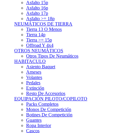
Asfalto 15p
Asfalto 16p
Asfalto 17p
Asfalto >= 18p
NEUMÁTICOS DE TIERRA
Tierra 13 O Menos
Tierra 14p
Tierra >= 15p
Offroad Y 4x4
OTROS NEUMÁTICOS
Otros Tipos De Neumáticos
HABITACULO
Asiento Baquet
Arneses
Volantes
Pedales
Extinción
Resto De Accesorios
EQUIPACIÓN PILOTO/COPILOTO
Packs Completos
Monos De Competición
Botines De Competición
Guantes
Ropa Interior
Cascos