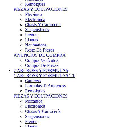
Remolques
PIEZAS Y EQUIPACIONES
Mecánica
Electrónica
Chasis Y Carrocería
Suspensiones
Frenos
Llantas
Neumáticos
Resto De Piezas
ANUNCIOS DE COMPRA
Compra Vehículos
Compra De Piezas
CARCROSS Y FÓRMULAS
CARCROSS Y FORMULAS TT
Carcross
Formulas Tt Autocross
Remolques
PIEZAS Y EQUIPACIONES
Mecanica
Electrónica
Chasis Y Carrocería
Suspensiones
Frenos
Llantas