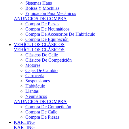
Sistemas Hans
Bolsas Y Mochilas
Equipación Para Mecánicos
ANUNCIOS DE COMPRA
Compra De Piezas
Compra De Neumáticos
Compra De Accesorios De Habitáculo
Compra De Equipación
VEHÍCULOS CLÁSICOS
VEHÍCULOS CLÁSICOS
Clásicos De Calle
Clásicos De Competición
Motores
Cajas De Cambio
Carrocería
Suspensiones
Habitáculo
Llantas
Neumáticos
ANUNCIOS DE COMPRA
Compra De Competición
Compra De Calle
Compra De Piezas
KARTING
KARTING