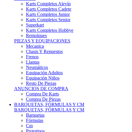
Karts Completos Alevín
Karts Completos Cadete
Karts Completos Junior
Karts Completos Senior
Superkart
Karts Completos Hobbye
Remolques
PIEZAS Y EQUIPACIONES
Mecanica
Chasis Y Repuestos
Frenos
Llantas
Neumáticos
Equipación Adultos
Equipación Niños
Resto De Piezas
ANUNCIOS DE COMPRA
Compra De Karts
Compra De Piezas
BARQUETAS, FÓRMULAS Y CM
BARQUETAS, FÓRMULAS Y CM
Barquetas
Fórmulas
Cm
Prototipos