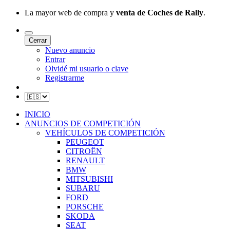
La mayor web de compra y
venta de Coches de Rally
.
Cerrar
Nuevo anuncio
Entrar
Olvidé mi usuario o clave
Registrarme
INICIO
ANUNCIOS DE COMPETICIÓN
VEHÍCULOS DE COMPETICIÓN
PEUGEOT
CITROËN
RENAULT
BMW
MITSUBISHI
SUBARU
FORD
PORSCHE
SKODA
SEAT