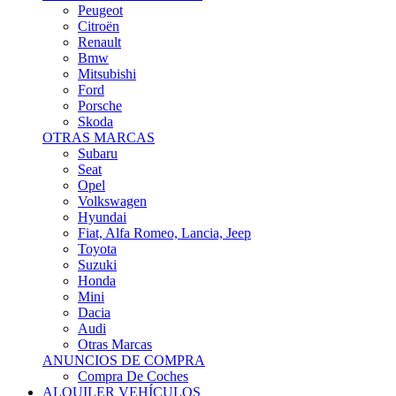
Citroën
Renault
Bmw
Mitsubishi
Ford
Porsche
Skoda
OTRAS MARCAS
Subaru
Seat
Opel
Volkswagen
Hyundai
Fiat, Alfa Romeo, Lancia, Jeep
Toyota
Suzuki
Honda
Mini
Dacia
Audi
Otras Marcas
ANUNCIOS DE COMPRA
Compra De Coches
ALQUILER VEHÍCULOS
ALQUILER VEHÍCULOS