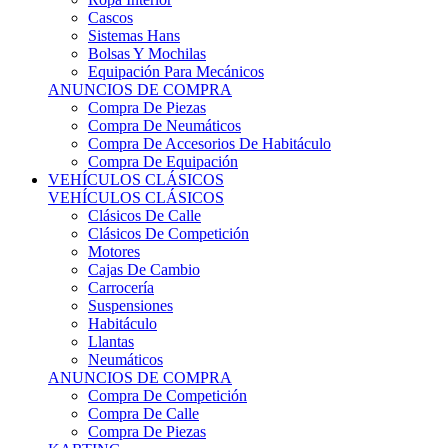
Sistemas Hans
Bolsas Y Mochilas
Equipación Para Mecánicos
ANUNCIOS DE COMPRA
Compra De Piezas
Compra De Neumáticos
Compra De Accesorios De Habitáculo
Compra De Equipación
VEHÍCULOS CLÁSICOS
VEHÍCULOS CLÁSICOS
Clásicos De Calle
Clásicos De Competición
Motores
Cajas De Cambio
Carrocería
Suspensiones
Habitáculo
Llantas
Neumáticos
ANUNCIOS DE COMPRA
Compra De Competición
Compra De Calle
Compra De Piezas
KARTING
KARTING