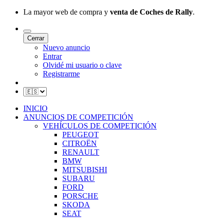
La mayor web de compra y
venta de Coches de Rally
.
Cerrar
Nuevo anuncio
Entrar
Olvidé mi usuario o clave
Registrarme
INICIO
ANUNCIOS DE COMPETICIÓN
VEHÍCULOS DE COMPETICIÓN
PEUGEOT
CITROËN
RENAULT
BMW
MITSUBISHI
SUBARU
FORD
PORSCHE
SKODA
SEAT