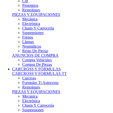
Remolques
PIEZAS Y EQUIPACIONES
Mecánica
Electrónica
Chasis Y Carrocería
Suspensiones
Frenos
Llantas
Neumáticos
Resto De Piezas
ANUNCIOS DE COMPRA
Compra Vehículos
Compra De Piezas
CARCROSS Y FÓRMULAS
CARCROSS Y FORMULAS TT
Carcross
Formulas Tt Autocross
Remolques
PIEZAS Y EQUIPACIONES
Mecanica
Electrónica
Chasis Y Carrocería
Suspensiones
Frenos
Llantas