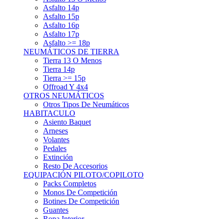
Asfalto 15p
Asfalto 16p
Asfalto 17p
Asfalto >= 18p
NEUMÁTICOS DE TIERRA
Tierra 13 O Menos
Tierra 14p
Tierra >= 15p
Offroad Y 4x4
OTROS NEUMÁTICOS
Otros Tipos De Neumáticos
HABITACULO
Asiento Baquet
Arneses
Volantes
Pedales
Extinción
Resto De Accesorios
EQUIPACIÓN PILOTO/COPILOTO
Packs Completos
Monos De Competición
Botines De Competición
Guantes
Ropa Interior
Cascos