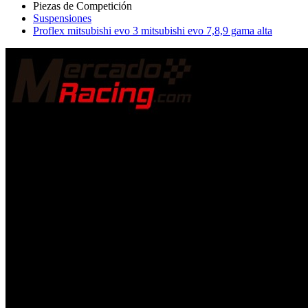
Suspensiones
Proflex mitsubishi evo 3 mitsubishi evo 7,8,9 gama alta