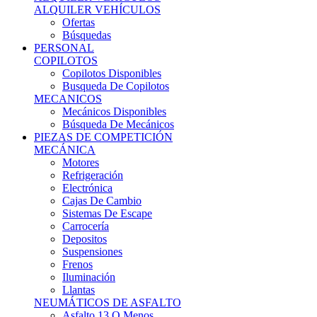
Ofertas
Búsquedas
PERSONAL
COPILOTOS
Copilotos Disponibles
Busqueda De Copilotos
MECANICOS
Mecánicos Disponibles
Búsqueda De Mecánicos
PIEZAS DE COMPETICIÓN
MECÁNICA
Motores
Refrigeración
Electrónica
Cajas De Cambio
Sistemas De Escape
Carrocería
Depositos
Suspensiones
Frenos
Iluminación
Llantas
NEUMÁTICOS DE ASFALTO
Asfalto 13 O Menos
Asfalto 14p