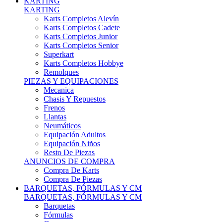
Karts Completos Alevín
Karts Completos Cadete
Karts Completos Junior
Karts Completos Senior
Superkart
Karts Completos Hobbye
Remolques
PIEZAS Y EQUIPACIONES
Mecanica
Chasis Y Repuestos
Frenos
Llantas
Neumáticos
Equipación Adultos
Equipación Niños
Resto De Piezas
ANUNCIOS DE COMPRA
Compra De Karts
Compra De Piezas
BARQUETAS, FÓRMULAS Y CM
BARQUETAS, FÓRMULAS Y CM
Barquetas
Fórmulas
Cm
Prototipos