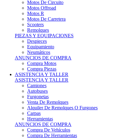
Motos Offroad
Motos R
Motos De Carretera
Scooters
Remolques
PIEZAS Y EQUIPACIONES
Despieces
Equipamiento
Neumáticos
ANUNCIOS DE COMPRA
Compra Motos
Compra Piezas
ASISTENCIA Y TALLER
ASISTENCIA Y TALLER
Camiones
Autobuses
Furgonetas
Venta De Remolques
Alquiler De Remolques O Furgones
Carpas
Herramientas
ANUNCIOS DE COMPRA
Compra De Vehículos
Compra De Herramientas