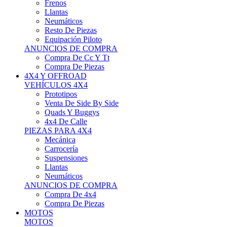
Neumáticos
Resto De Piezas
Equipación Piloto
ANUNCIOS DE COMPRA
Compra De Cc Y Tt
Compra De Piezas
4X4 Y OFFROAD
VEHÍCULOS 4X4
Prototipos
Venta De Side By Side
Quads Y Buggys
4x4 De Calle
PIEZAS PARA 4X4
Mecánica
Carrocería
Suspensiones
Llantas
Neumáticos
ANUNCIOS DE COMPRA
Compra De 4x4
Compra De Piezas
MOTOS
MOTOS
Motos De Circuito